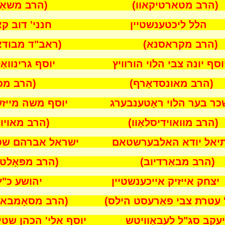
 מטארטיקאוו) (הרב משאַמשא
ל ליכטענשטיין חנני' דוב קאָה
 מקראסנא) (ראב"ד מבודאַפּע
סף יונה צבי הלוי הורוויץ יוסף גרינוואַל
 מאונסדאָרף) (הרב מפּאָפ
ר בער הלוי ראָטענבערג יוסף משה מייזע
 מוואוידיסלאָוו) (הרב מאויוואַ
תיאל יודא האלבערשטאם ישראל אברהם שטי
 מבאַרדיוב) (הרב מפּאָלטיטשא
צחק אייזיק אייכענשטיין יהושע כ"ץ
' עטרת צבי פאַרעסט הילס) (הרב מסאָמבאט
 סג"ל לעבאָוויטש יוסף אלי' הכהן שטיי