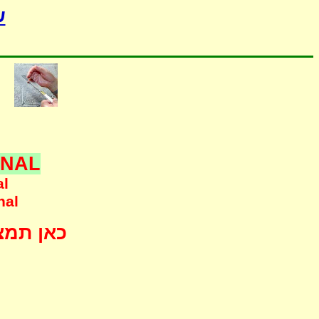
ש
ONAL
al
nal
כאן תמצא