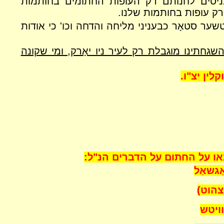
יסים לחנותם רק העופות החתומים בחותמות
ק עופות בחותמות שלנו.
ר סטאָר כבעניני מליחה והדחה וכו' כי אודות
גחתינו מוגבלת רק לעיר ניו יאָרק,
ומי שקונה
לין יצ"ו.
או על החתום על הדברים הנ"ל:
אַל
וט)
יטש