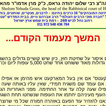
"צ רבי שלום יהודה גראס,
כ"ק מרן אדמו"ר מהאל
 Sholom Yehuda Gross, the head of the Rabbinical court of 
חיטה המובהקים"
16
כרכים בחינם: - לרבנים,
מנקרים, שוחטים,
בודק
"חברה מזכי הרבים העולמי" הרב אברהם ווייס, בבית המדרש "עטר
רחוב נחל לכיש 24/
8
- רמת בית שמש ארץ ישראל
011 972 548 436 784
המשך מעמוד הקודם...
סור על שחיטת חוץ, כיון שיש קושיים גדולים בהשג
ם וכו' – כמבואר במכתבים הקודמים, וירא הקהל וישפוט!!!
עטס" אם אין בעל המאַרקעט איש מהימן אז אפילו א
ת אם עומד שם משגיח תמידי, שאין עליו באותה שע
פילו שעה קלה עד אחר החתימה. מפני האחריות הג
וף מעיניהם יחתמו את העופות שנשחטו תחת השגחתינ
אנו להזהיר עוד הפעם
באזהרה חמורה שכל מי שרוצה ל