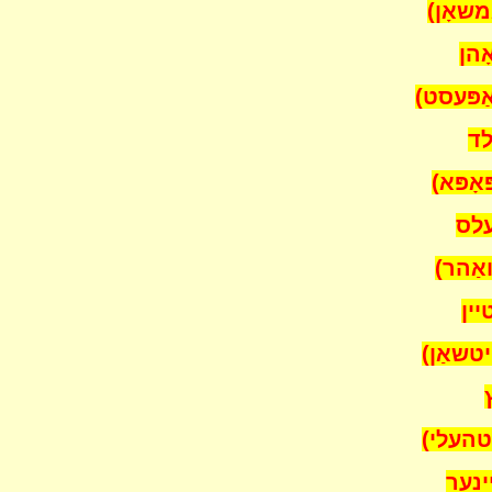
ָן)
ן
סט)
ד
ּא)
לס
הר)
ין
ַן)
העלי)
נער