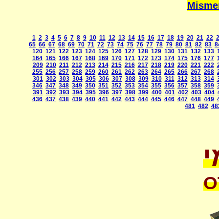
1
2
3
4
5
6
7
8
9
10
11
12
13
14
15
16
17
18
19
20
21
22
65
66
67
68
69
70
71
72
73
74
75
76
77
78
79
80
81
82
83
8
120
121
122
123
124
125
126
127
128
129
130
131
132
133
164
165
166
167
168
169
170
171
172
173
174
175
176
177
209
210
211
212
213
214
215
216
217
218
219
220
221
222
255
256
257
258
259
260
261
262
263
264
265
266
267
268
301
302
303
304
305
306
307
308
309
310
311
312
313
314
346
347
348
349
350
351
352
353
354
355
356
357
358
359
391
392
393
394
395
396
397
398
399
400
401
402
403
404
436
437
438
439
440
441
442
443
444
445
446
447
448
449
481
482
48
י
O