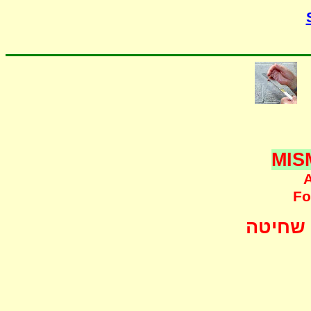
MIS
A
F
o
שחיטה