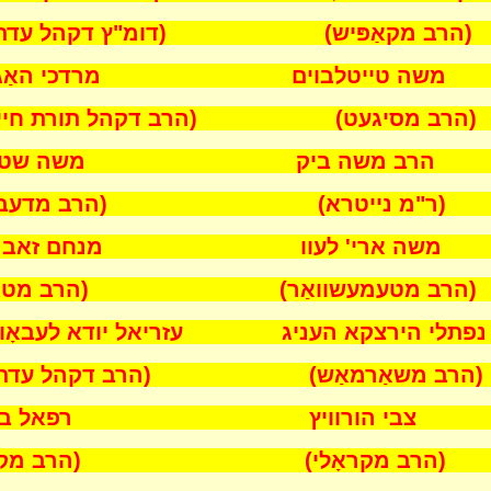
מקאַפּיש) (דומ"ץ דקהל עדת יר
ה טייטלבוים מרדכי האַגע
סיגעט) (הרב דקהל תורת חיים ווי
ב משה ביק משה שטער
מ נייטרא) (הרב מדעברעצי
ה ארי' לעוו מנחם זאב שי
ב מטעמעשוואַר) (הרב מטאָקא
י הירצקא העניג עזריאל יודא לעבאָוו
משאַרמאַש) (הרב דקהל עדת יר
י הורוויץ רפאל בלו
ב מקראָלי) (הרב מקאַשו