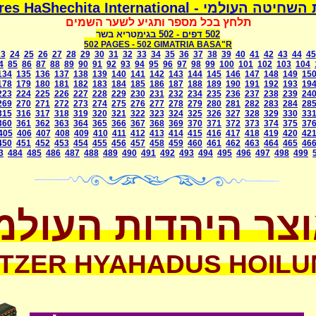
ולמי - Mismeres HaShechita International
תלחץ בכל מספר ותגיע לשער השמים
502 דפים
- 502
בגימטריא בשר
502 PAGES -
502 GIMATRIA BASA"R
23
24
25
26
27
28
29
30
31
32
33
34
35
36
37
38
39
40
41
42
43
44
45
4
85
86
87
88
89
90
91
92
93
94
95
96
97
98
99
100
101
102
103
104
134
135
136
137
138
139
140
141
142
143
144
145
146
147
148
149
15
178
179
180
181
182
183
184
185
186
187
188
189
190
191
192
193
19
223
224
225
226
227
228
229
230
231
232
234
235
236
237
238
239
24
269
270
271
272
273
274
275
276
277
278
279
280
281
282
283
284
28
315
316
317
318
319
320
321
322
323
324
325
326
327
328
329
330
33
360
361
362
363
364
365
366
367
368
369
370
371
372
373
374
375
37
405
406
407
408
409
410
411
412
413
414
415
416
417
418
419
420
42
450
451
452
453
454
455
456
457
458
459
460
461
462
463
464
465
46
3
484
485
486
487
488
489
490
491
492
493
494
495
496
497
498
499
צר היהדות העולמ
TZER HYAHADUS HOILU