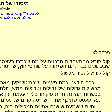
מיסודו של
הגה
Holmin
לקבלת ""קובץ ספרי ש
נא להתקשר למנהל 
מכתב לא
קול קורא מהתאחדות הרבנים על מה שכתבו בעצמם אי
שבע שנים כבר נתנו השגחות על שחוטי חוץ, שחיטות גדולות מאוד ששוחט אחד שחט 5,000 עופות ליו
קול קורא להסיר מכשול
כבר הודענו כמה פעמים, שבה"טשיקען מאַרק
מכשולות גדולות של נבילות וטריפות ממש, זול
בכשרות תהיינה תחת פיקוחו בלי העלמת עין א
מאַרקעטס שתיכף אחר השחיטה קודם שנתעלם הע
והיות ששמענו שישנם אנשים המקילים בזה, ב