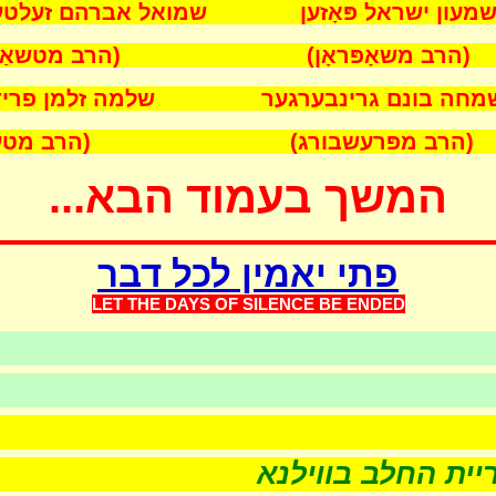
 ישראל פּאָזען שמואל אברהם זעלטענ
 משאָפּראָן) (הרב מטשאַקאו
 בונם גרינבערגער שלמה זלמן פרידמ
ב מפּרעשבורג) (הרב מטענק
המשך בעמוד הבא...
פתי יאמין לכל דבר
LET THE DAYS OF SILEN
CE BE ENDED
ות
שערוריית החלב בווילנא