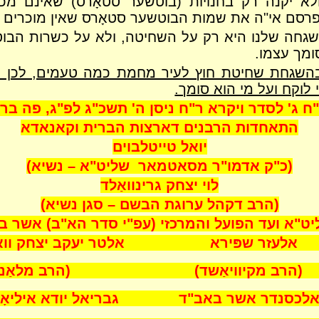
א יקנה רק בחנויות
(בוטשער סטאָרס)
שאינם מכנ
פרסם אי"ה את שמות הבוטשער סטאָרס שאין מוכרים ר
גחה שלנו היא רק על השחיטה, ולא על כשרות הבוטשע
ומך עצמו.
בהשגחת שחיטת חוץ לעיר מחמת כמה טעמים, לכן הש
לוקח ועל מי הוא סומך.
 ג' לסדר ויקרא ר"ח ניסן ה' תשכ"ג לפ"ג, פה ברוק
התאחדות הרבנים דארצות הברית וקאנאדא
יואל טייטלבוים
(כ"ק אדמו"ר מסאטמאר שליט"א – נשיא)
לוי יצחק גרינוואַלד
(הרב דקהל ערוגת הבשם – סגן נשיא)
ט"א ועד הפועל והמרכזי (עפ"י סדר הא"ב) אשר ב
ר שפּירא אלטר יעקב יצחק וואַגש
 מקיוויאַשד) (הרב מלאַנצה
נדר אשר באב"ד גבריאל יודא איליאָוו