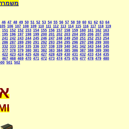
משמרת השחיטה הע
46
47
48
49
50
51
52
53
54
55
56
57
58
59
60
61
62
63
64
105
106
107
108
109
110
111
112
113
114
115
116
117
118
119
0
151
152
152
153
154
155
156
157
158
159
160
161
162
163
4
195
196
197
198
199
200
201
202
203
204
205
206
207
208
0
241
242
243
244
245
246
247
248
249
250
251
252
253
254
5
286
287
289
290
291
292
293
294
295
296
297
298
299
300
1
332
333
334
335
336
337
338
339
340
341
342
343
344
345
6
377
378
379
380
381
382
383
384
385
386
387
388
389
390
1
422
423
424
425
426
427
428
429
430
431
432
433
434
435
6
467
468
469
470
471
472
473
474
475
476
477
478
479
480
500
501
502
או
MI