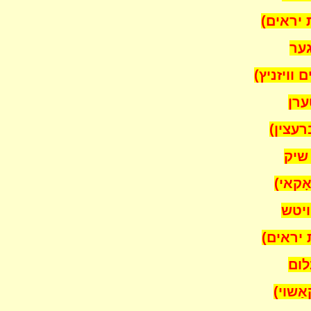
אים)
ר
זניץ)
ן
ן)
ק
י)
יטש
אים)
ם
י)