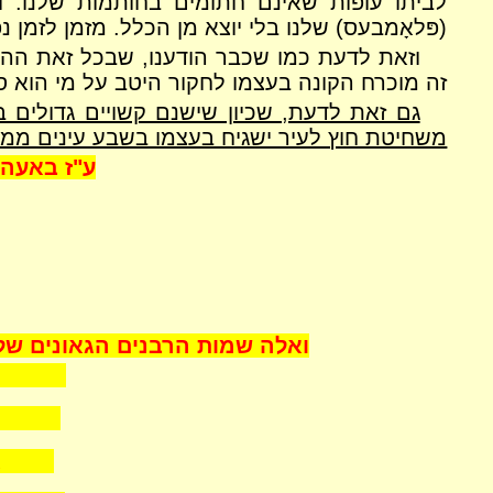
לביתו עופות שאינם חתומים בחותמות שלנו. ול
(פּלאָמבעס)
שלנו בלי יוצא מן הכלל.
מזמן לזמן נ
וזאת לדעת כמו שכבר הודענו, שבכל זאת ההש
זה מוכרח הקונה בעצמו לחקור היטב על מי הוא ס
גם זאת לדעת, שכיון שישנם קשויים גדולים 
משחיטת חוץ לעיר ישגיח בעצמו בשבע עינים ממי 
ע"ז באעה"ח
ואלה שמות הרבנים הגאונים שלי
אלעז
(הרב
אלכס