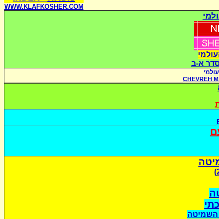
WWW.KLAFKOSHER.COM
למי
עולמי
סדר א-ב
ולמי
CHEVREH M
ת
ם
יטה
ה
כתי
 השמיטה