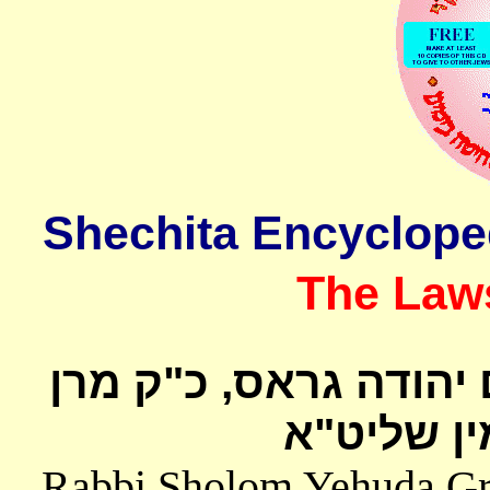
The Laws
 יהודה גראס
כ"ק מרן
ן שליט"א
Rabbi Sholom Yehuda Gros