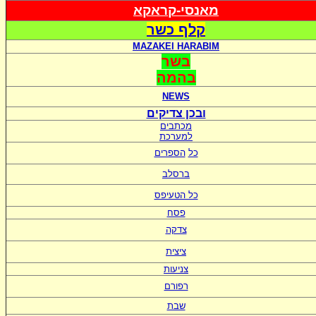
מאנסי-קראקא
קלף כשר
MAZAKEI HARABIM
בשר
בהמה
NEWS
ובכן צדיקים
מכתבים
למערכת
כל
הספרים
ברסלב
כל הטעיפס
פסח
צדקה
ציצית
צניעות
רפורם
שבת