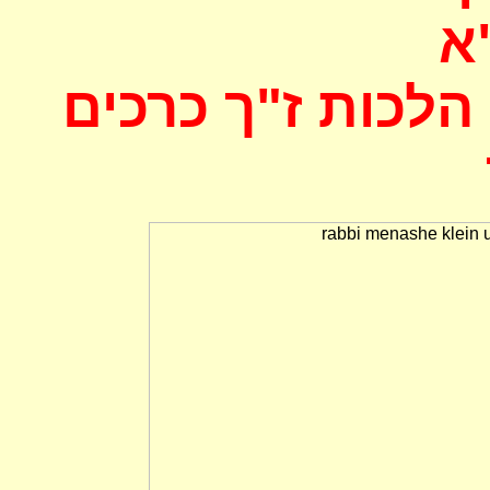
א
לכות ז"ך כרכים