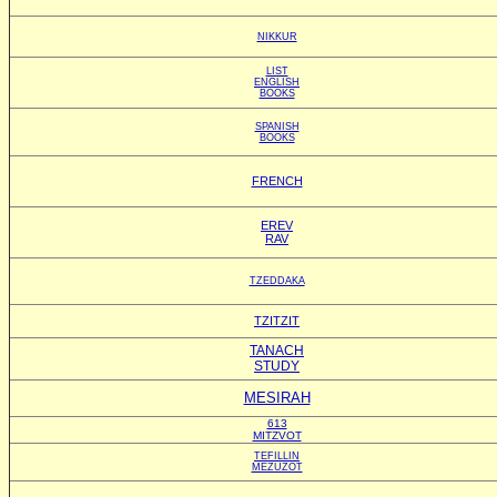
NIKKUR
LIST
ENGLISH
BOOKS
SPANISH
BOOKS
FRENCH
EREV
RAV
TZEDDAKA
TZITZIT
TANACH
STUDY
MESIRAH
613
MITZVOT
TEFILLIN
MEZUZOT