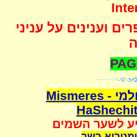
Inte
ם וענינים על עניני
משמרת השחיטה העולמי - Mismeres
HaShechit
יע לשער השמים
מטריא בשר