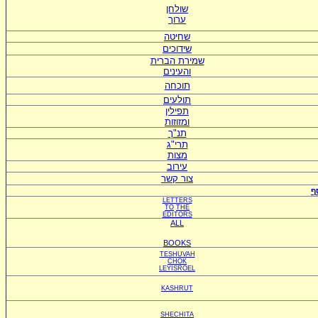
שולחן
ערוך
שחיטה
שידוכים
ש
מירת הברית
ו
העינים
תוכחה
תולעים
תפילין
ומזוזות
תנ"ך
תרי"ג
מצות
עירוב
צור קשר
ף
LETTERS
TO
THE
EDITORS
ALL
BOOKS
TESHUVAH
CHOK
LEYISROEL
KASHRUT
SHECHITA