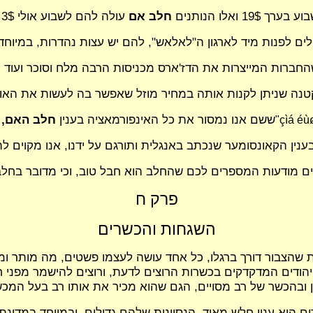
ואלו הנותנים
חלב אם
עולה להם לשבוע אולי 3$ בגלל האוכל הנוסף שהאם צריכה לאכול.
ים לפנות מיד לארגון ה"לאלאש", להם יש עצות נהדרות, במיוחד
ה שניתן לקנות אותה במחיר מוזל שאפשר בה לעשות את האוכל לבד בת
ששם אנו נמסור את כל האינפורמאציה בענין
חלב האם,
"çìá éù
ענין הקאונסומער שנכתב באנגלית ותורגם על ידנו, אנו מקוים 
מודעות המספרים לכם שהחלב הוא חבל טוב, וכי מדובר בחלב ב
פרק ח
השגחות והכשרים
ת שהצבור דורך ברגלו, כל אחד עושה לעצמו פשטים, מה מותר ו
היהודים המדקדקים בכשרות הרוצים לדעת, ורוצים להישמר מפני 
ובהכשר של רב מסויים, הגם שהוא מכיר את אותו רב בעל המכשיר
הוא ענין חלש מאוד, הנסיונות שלהם גדולים, ובמיוחד במדינתנ