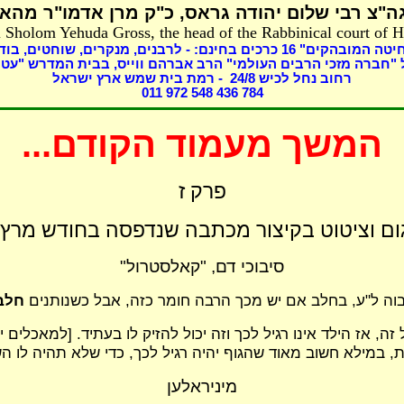
"צ רבי שלום יהודה גראס,
כ"ק מרן אדמו"ר מהאל
 Sholom Yehuda Gross, the head of the Rabbinical court of 
חיטה המובהקים"
16
כרכים בחינם: - לרבנים,
מנקרים, שוחטים,
בודק
"חברה מזכי הרבים העולמי" הרב אברהם ווייס, בבית המדרש "עטר
רחוב נחל לכיש 24/
8
- רמת בית שמש ארץ ישראל
011 972 548 436 784
המשך מעמוד הקודם...
פרק ז
ם וציטוט בקיצור מכתבה שנדפסה בחודש מרץ 19
סיבוכי דם, "קאלסטרול"
 גבוה ל"ע, בחלב אם יש מכך הרבה חומר כזה, אבל כשנותנים
חלב
ה, אז הילד אינו רגיל לכך וזה יכול להזיק לו בעתיד. [למאכלי
, במילא חשוב מאוד שהגוף יהיה רגיל לכך, כדי שלא תהיה לו ה
מיניראלען