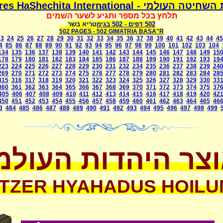
ולמי - Mismeres HaShechita International
תלחץ בכל מספר ותגיע לשער השמים
502 דפים
- 502
בגימטריא בשר
502 PAGES -
502 GIMATRIA BASA"R
23
24
25
26
27
28
29
30
31
32
33
34
35
36
37
38
39
40
41
42
43
44
45
4
85
86
87
88
89
90
91
92
93
94
95
96
97
98
99
100
101
102
103
104
134
135
136
137
138
139
140
141
142
143
144
145
146
147
148
149
15
178
179
180
181
182
183
184
185
186
187
188
189
190
191
192
193
19
223
224
225
226
227
228
229
230
231
232
234
235
236
237
238
239
24
269
270
271
272
273
274
275
276
277
278
279
280
281
282
283
284
28
315
316
317
318
319
320
321
322
323
324
325
326
327
328
329
330
33
360
361
362
363
364
365
366
367
368
369
370
371
372
373
374
375
37
405
406
407
408
409
410
411
412
413
414
415
416
417
418
419
420
42
450
451
452
453
454
455
456
457
458
459
460
461
462
463
464
465
46
3
484
485
486
487
488
489
490
491
492
493
494
495
496
497
498
499
צר היהדות העולמ
TZER HYAHADUS HOILU