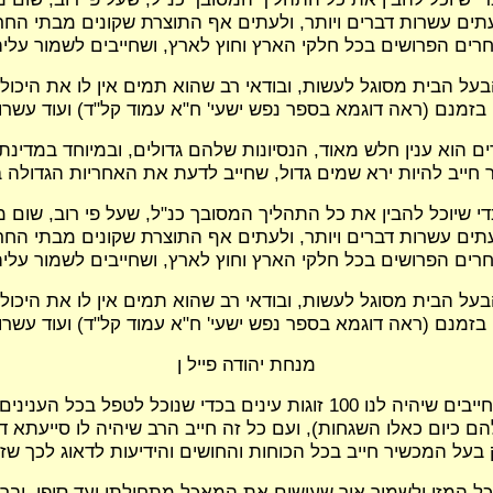
ים עשרות דברים ויותר, ולעתים אף התוצרת שקונים מבתי החר
ים הפרושים בכל חלקי הארץ וחוץ לארץ, ושחייבים לשמור עליה
על הבית מסוגל לעשות, ובודאי רב שהוא תמים אין לו את היכול
בזמנם (ראה דוגמא בספר נפש ישעי' ח"א עמוד קל"ד) ועוד עשרות
הוא ענין חלש מאוד, הנסיונות שלהם גדולים, ובמיוחד במדינתנ
 חייב להיות ירא שמים גדול, שחייב לדעת את האחריות הגדולה 
י שיוכל להבין את כל התהליך המסובך כנ"ל, שעל פי רוב, שום 
ים עשרות דברים ויותר, ולעתים אף התוצרת שקונים מבתי החר
ים הפרושים בכל חלקי הארץ וחוץ לארץ, ושחייבים לשמור עליה
על הבית מסוגל לעשות, ובודאי רב שהוא תמים אין לו את היכול
בזמנם (ראה דוגמא בספר נפש ישעי' ח"א עמוד קל"ד) ועוד עשרות
מנחת יהודה פייל ן
בגלל הטכניקה הקיימת כיום, החששות התרבו יותר ויותר, וחייבים שיהיה לנו 
ם כיום כאלו השגחות), ועם כל זה חייב הרב שיהיה לו סייעתא ד
 בעל המכשיר חייב בכל הכוחות והחושים והידיעות לדאוג לכך שז
ל המזן ולשמור איך שעושים את המאכל מתחילתו ועד סופו, וברו