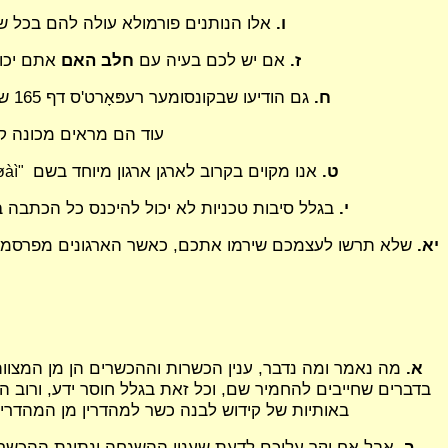
ו.
אלו הנותנים פורמולא עולה להם בכל שבוע בערך 19$ 
ז.
אם יש לכם בעיה עם
חלב האם
אתם יכול
ח.
גם הודיעו שבקונסומער רעפּאָרט'ס דף 165 שהחברות המייצרות את הדז'ארס מכניסות הרבה מלח וסוכר ועוד חומרים שהם בכלל לא בריאים לילדים הקטנים.
עוד הם מראים מכונה קטנ
ט.
אנו מקוים בקרוב לארגן ארגון מיוחד בשם
øàì"
י.
בגלל סיבות טכניות לא יכול להיכנס כל הכתבה ב
יא.
שלא תרשו לעצמכם שירמו אתכם, כאשר הארגונים מפרסמים 
א.
מה נאמר ומה נדבר, ענין הכשרות וההכשרים הן מן המצוו
בדברים שחייבים להחמיר שם, וכל זאת בגלל חוסר ידע, ורוב 
באותיות של קידוש לבנה כשר למהדרין מן המהדרין 
ב.
אבל אח יקר עליכם לדעת שענין ההשגחה ונתינת ההכשרים 