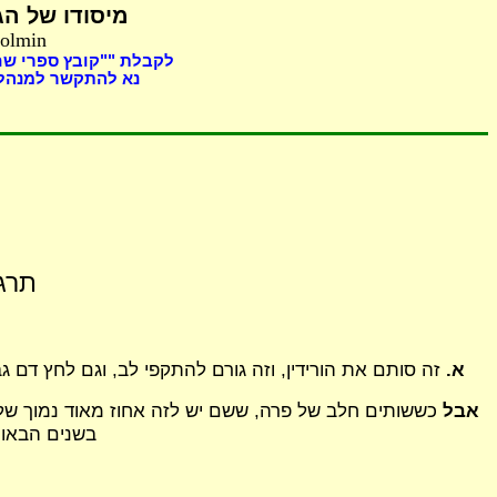
מיסודו של
הגה
Holmin
לקבלת ""קובץ ספרי ש
נא להתקשר למנהל 
תרגו
א.
זה סותם את הורידין, וזה גורם להתקפי לב, וגם לחץ דם
אבל
כששותים חלב של פרה, ששם יש לזה אחוז מאוד נמוך של ז
בשנים הבאות