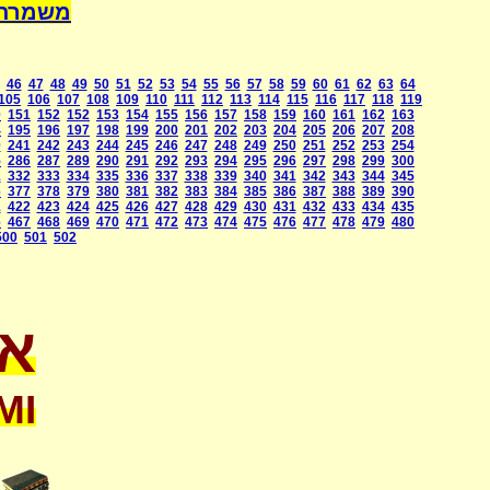
משמרת השחיטה הע
46
47
48
49
50
51
52
53
54
55
56
57
58
59
60
61
62
63
64
105
106
107
108
109
110
111
112
113
114
115
116
117
118
119
0
151
152
152
153
154
155
156
157
158
159
160
161
162
163
4
195
196
197
198
199
200
201
202
203
204
205
206
207
208
0
241
242
243
244
245
246
247
248
249
250
251
252
253
254
5
286
287
289
290
291
292
293
294
295
296
297
298
299
300
1
332
333
334
335
336
337
338
339
340
341
342
343
344
345
6
377
378
379
380
381
382
383
384
385
386
387
388
389
390
1
422
423
424
425
426
427
428
429
430
431
432
433
434
435
6
467
468
469
470
471
472
473
474
475
476
477
478
479
480
500
501
502
או
MI