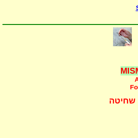
MIS
A
F
o
שחיטה