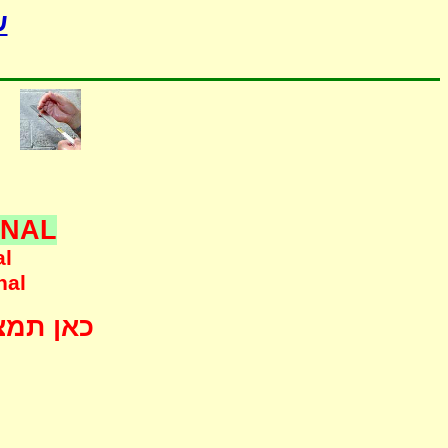
ש
ONAL
al
nal
כאן תמצא