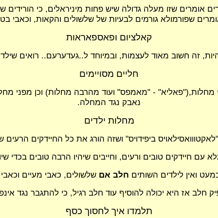
 אומרים שזו מעלה גדולה שיש פחות מיניראלים, כי הורידים של
מרים שפורמולא גורמים לבעיות של שלשולים והקאות, וכאבי בטן
קאלציום ופאספאראות
להיות, זה חשוב מאוד לעצמות, ובמיוחד ל..געדערעם.. רואים ש
חליים מסויימים
מחלות,("פאליא" - "מאמפס" ועוד מהרבה מחלות) וכן מפני מחל
נאבק נגד המחלה.
מחלות ילדים
טווואסילאויס ביפידויס" ושזה הורג את כל החיידקים הרעים שנכ
א עם חיידקים טובים ורעים, וחייבים שיהיו הרבה טובים בכדי שיו
מעט ואין לילדים השותים
חלב אם
שלשולים, כאבי מעיים וכאבי 
 חלב אז היא יכולה להוסיף עוד חלב רגיל, כי להתגבר נגד אינפ
תלמדו איך לחסוך כסף