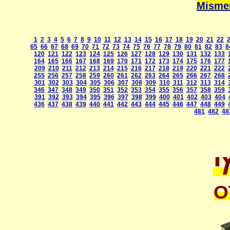
1
2
3
4
5
6
7
8
9
10
11
12
13
14
15
16
17
18
19
20
21
22
65
66
67
68
69
70
71
72
73
74
75
76
77
78
79
80
81
82
83
8
120
121
122
123
124
125
126
127
128
129
130
131
132
133
164
165
166
167
168
169
170
171
172
173
174
175
176
177
209
210
211
212
213
214
215
216
217
218
219
220
221
222
255
256
257
258
259
260
261
262
263
264
265
266
267
268
301
302
303
304
305
306
307
308
309
310
311
312
313
314
346
347
348
349
350
351
352
353
354
355
356
357
358
359
391
392
393
394
395
396
397
398
399
400
401
402
403
404
436
437
438
439
440
441
442
443
444
445
446
447
448
449
481
482
48
י
O