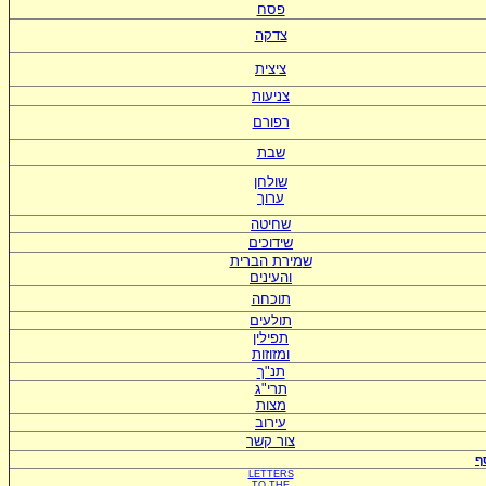
פסח
צדקה
ציצית
צניעות
רפורם
שבת
שולחן
ערוך
שחיטה
שידוכים
ש
מירת הברית
ו
העינים
תוכחה
תולעים
תפילין
ומזוזות
תנ"ך
תרי"ג
מצות
עירוב
צור קשר
ף
LETTERS
TO
THE