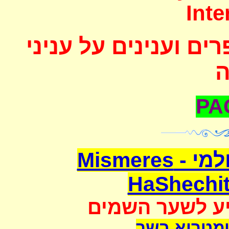
Inte
ם וענינים על עניני
משמרת השחיטה העולמי - Mismeres
HaShechit
יע לשער השמים
מטריא בשר