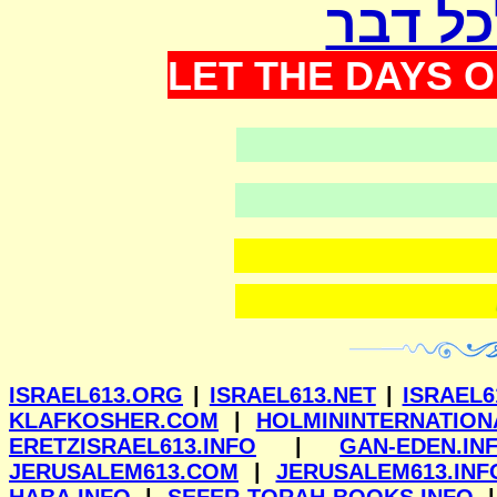
כל דבר
LET THE DAYS O
ילנא
ISRAEL613.ORG
|
ISRAEL613.NET
|
ISRAEL6
KLAFKOSHER.COM
|
HOLMININTERNATION
ERETZISRAEL613.INFO
|
GAN-EDEN.IN
JERUSALEM613.COM
|
JERUSALEM613.INF