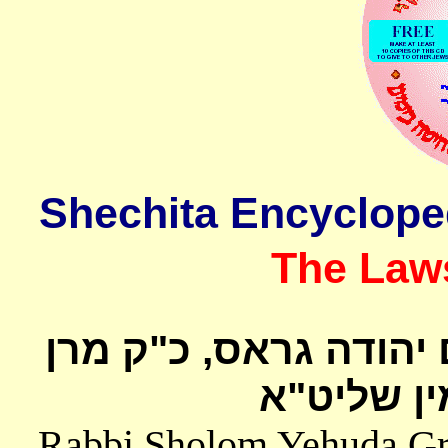
The Laws
 יהודה גראס
כ"ק מרן
ן שליט"א
Rabbi Sholom Yehuda Gros