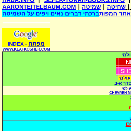
HABA.INFO
|
SEFER-TORAH-BOOKS.INFO
AARONTEITELBAUM.COM
|
שמיטה
|
שחיטה
אתר המפות
ברכתי דברים נאים ויפים על השמיטה
מפתח
INDE
X
-
WWW.KLAFKOSHER.COM
למי
עולמי
סדר א-ב
ולמי
CHEVREH M
ת
ם