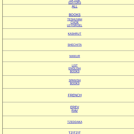
EDITORS
ALL
BOOKS
TESHUVAH
CHOK
LEYISROEL
KASHRUT
SHECHITA
NIKKUR
LIST
ENGLISH
BOOKS
SPANISH
BOOKS
FRENCH
EREV
RAV
TZEDDAKA
TZITZIT