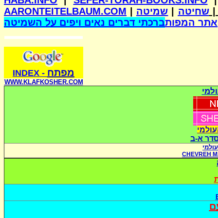
HABA.INFO
|
SEFER-TORAH-BOOKS.INFO
AARONTEITELBAUM.COM
|
שמיטה
|
שחיטה
אתר המפות
ברכתי דברים נאים ויפים על השמיטה
מפתח
INDE
X
-
WWW.KLAFKOSHER.COM
למי
עולמי
סדר א-ב
ולמי
CHEVREH M
ת
ם