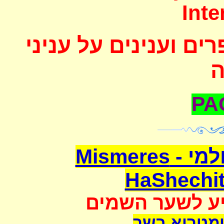
Inte
ם וענינים על עניני
משמרת השחיטה העולמי - Mismeres
HaShechit
יע לשער השמים
מטריא בשר