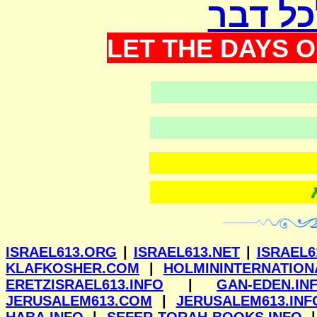
כל דבר
LET THE DAYS O
ווילנא
ISRAEL613.ORG
|
ISRAEL613.NET
|
ISRAEL6
KLAFKOSHER.COM
|
HOLMININTERNATION
ERETZISRAEL613.INFO
|
GAN-EDEN.IN
JERUSALEM613.COM
|
JERUSALEM613.INF