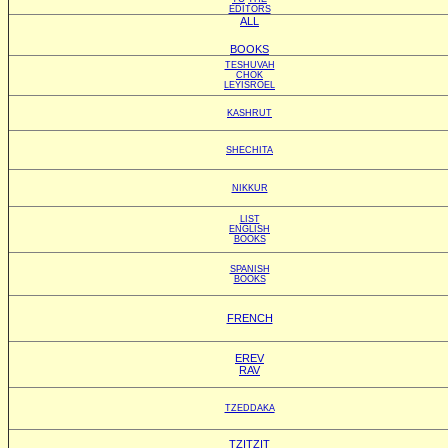
EDITORS
ALL
BOOKS
TESHUVAH
CHOK
LEYISROEL
KASHRUT
SHECHITA
NIKKUR
LIST
ENGLISH
BOOKS
SPANISH
BOOKS
FRENCH
EREV
RAV
TZEDDAKA
TZITZIT