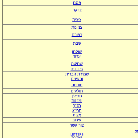
פסח
צדקה
ציצית
צניעות
רפורם
שבת
שולחן
ערוך
שחיטה
שידוכים
ש
מירת הברית
ו
העינים
תוכחה
תולעים
תפילין
ומזוזות
תנ"ך
תרי"ג
מצות
עירוב
צור קשר
ף
LETTERS
TO
THE