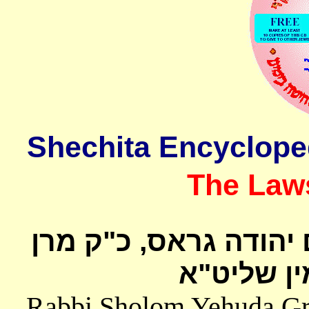
The Laws
 יהודה גראס
כ"ק מרן
ן שליט"א
Rabbi Sholom Yehuda Gros