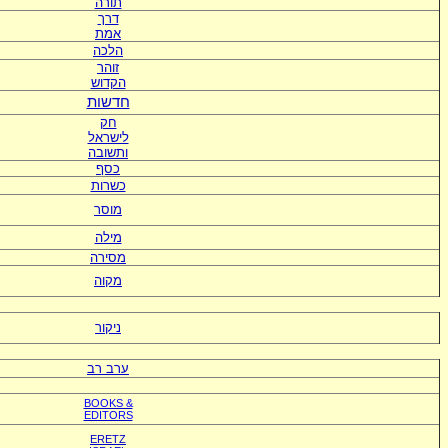
תורה
דרך
אמת
הלכה
זוהר
הקדוש
חדשות
חק
לישראל
ותשובה
כסף
כשרות
מוסר
מילה
מסירה
מקוה
ניקור
ערב רב
BOOKS &
EDITORS
ERETZ