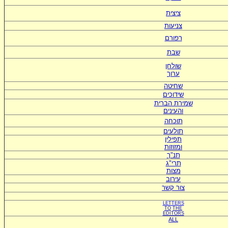
ציצית
צניעות
רפורם
שבת
שולחן
ערוך
שחיטה
שידוכים
ש
מירת הברית
ו
העינים
תוכחה
תולעים
תפילין
ומזוזות
תנ"ך
תרי"ג
מצות
עירוב
צור קשר
LETTERS
TO
THE
EDITORS
ALL