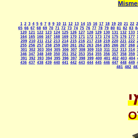
1
2
3
4
5
6
7
8
9
10
11
12
13
14
15
16
17
18
19
20
21
22
65
66
67
68
69
70
71
72
73
74
75
76
77
78
79
80
81
82
83
8
120
121
122
123
124
125
126
127
128
129
130
131
132
133
164
165
166
167
168
169
170
171
172
173
174
175
176
177
209
210
211
212
213
214
215
216
217
218
219
220
221
222
255
256
257
258
259
260
261
262
263
264
265
266
267
268
301
302
303
304
305
306
307
308
309
310
311
312
313
314
346
347
348
349
350
351
352
353
354
355
356
357
358
359
391
392
393
394
395
396
397
398
399
400
401
402
403
404
436
437
438
439
440
441
442
443
444
445
446
447
448
449
481
482
48
י
O