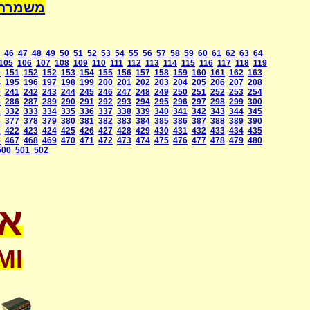
a International
46
47
48
49
50
51
52
53
54
55
56
57
58
59
60
61
62
63
64
105
106
107
108
109
110
111
112
113
114
115
116
117
118
119
0
151
152
152
153
154
155
156
157
158
159
160
161
162
163
4
195
196
197
198
199
200
201
202
203
204
205
206
207
208
0
241
242
243
244
245
246
247
248
249
250
251
252
253
254
5
286
287
289
290
291
292
293
294
295
296
297
298
299
300
1
332
333
334
335
336
337
338
339
340
341
342
343
344
345
6
377
378
379
380
381
382
383
384
385
386
387
388
389
390
1
422
423
424
425
426
427
428
429
430
431
432
433
434
435
6
467
468
469
470
471
472
473
474
475
476
477
478
479
480
500
501
502
או
MI