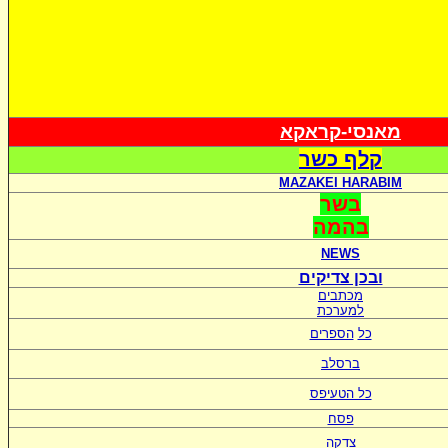
מאנסי-קראקא
קלף כשר
MAZAKEI HARABIM
בשר
בהמה
NEWS
ובכן צדיקים
מכתבים
למערכת
כל
הספרים
ברסלב
כל הטעיפס
פסח
צדקה