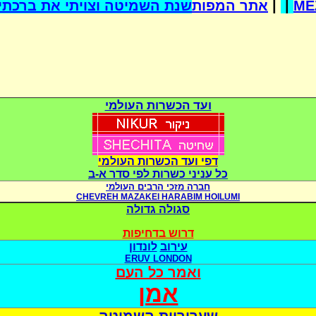
שנת השמיטה וצויתי את ברכתי 
אתר המפות
|
|
ME
ועד הכשרות העולמי
דפי ועד הכשרות העולמי
כל עניני כשרות לפי סדר א-ב
חברה מזכי הרבים העולמי
CHEVREH MAZAKEI HARABIM HOILUMI
סגולה גדולה
דרוש בדחיפות
עירוב
לונדון
ERUV LONDON
ואמר כל העם
אמן