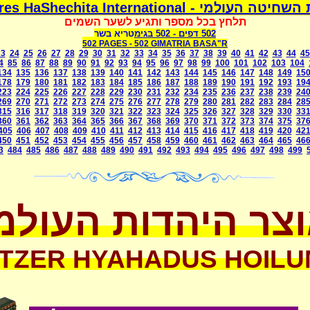
משמרת השחיטה העולמי - Mismeres HaShechit
תלחץ בכל מספר ותגיע לשער השמים
בגימטריא בשר
- 502
502 דפים
502 PAGES -
502 GIMATRIA BASA"R
23
24
25
26
27
28
29
30
31
32
33
34
35
36
37
38
39
40
41
42
43
44
45
4
85
86
87
88
89
90
91
92
93
94
95
96
97
98
99
100
101
102
103
104
134
135
136
137
138
139
140
141
142
143
144
145
146
147
148
149
15
178
179
180
181
182
183
184
185
186
187
188
189
190
191
192
193
19
223
224
225
226
227
228
229
230
231
232
234
235
236
237
238
239
24
269
270
271
272
273
274
275
276
277
278
279
280
281
282
283
284
28
315
316
317
318
319
320
321
322
323
324
325
326
327
328
329
330
33
360
361
362
363
364
365
366
367
368
369
370
371
372
373
374
375
37
405
406
407
408
409
410
411
412
413
414
415
416
417
418
419
420
42
450
451
452
453
454
455
456
457
458
459
460
461
462
463
464
465
46
3
484
485
486
487
488
489
490
491
492
493
494
495
496
497
498
499
צר היהדות העולמ
TZER HYAHADUS HOILU