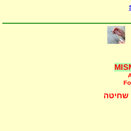
MIS
A
F
o
שחיטה