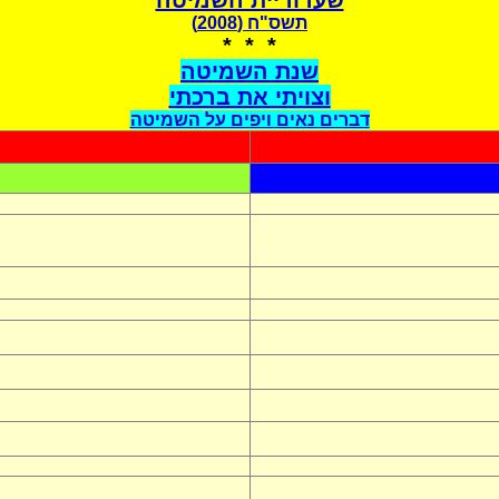
שערוריית השמיטה
תשס"ח (2008)
* * *
שנת השמיטה
וצויתי את ברכתי
דברים נאים ויפים על השמיטה