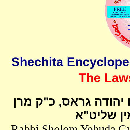
The Laws
 יהודה גראס
כ"ק מרן
ן שליט"א
Rabbi Sholom Yehuda Gros