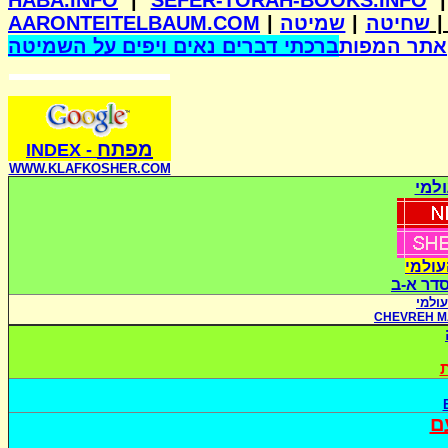
HABA.INFO
|
SEFER-TORAH-BOOKS.INFO
AARONTEITELBAUM.COM
|
שמיטה
|
שחיטה
אתר המפות
ברכתי דברים נאים ויפים על השמיטה
מפתח
INDE
X
-
WWW.KLAFKOSHER.COM
למי
עולמי
סדר א-ב
ולמי
CHEVREH M
ת
ם