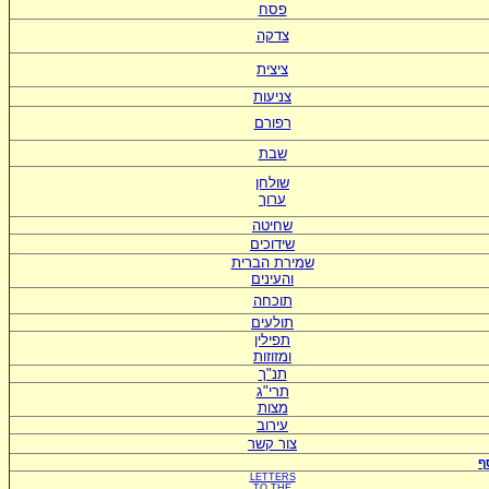
פסח
צדקה
ציצית
צניעות
רפורם
שבת
שולחן
ערוך
שחיטה
שידוכים
ש
מירת הברית
ו
העינים
תוכחה
תולעים
תפילין
ומזוזות
תנ"ך
תרי"ג
מצות
עירוב
צור קשר
ף
LETTERS
TO
THE