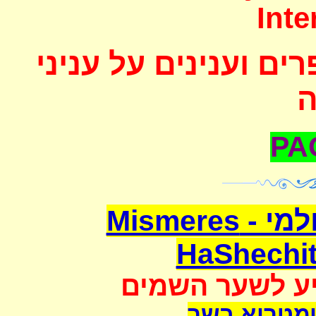
Inte
ם וענינים על עניני
משמרת השחיטה העולמי - Mismeres
HaShechit
יע לשער השמים
מטריא בשר