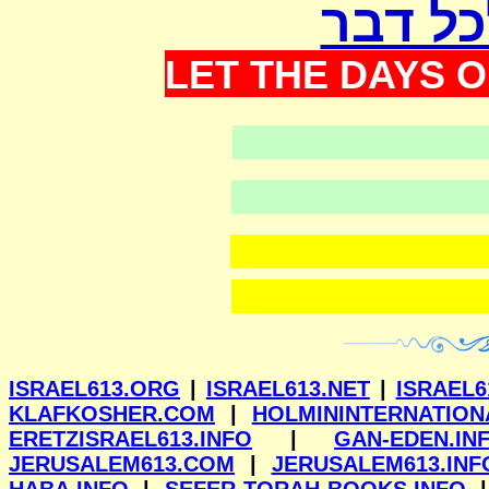
כל דבר
LET THE DAYS O
ISRAEL613.ORG
|
ISRAEL613.NET
|
ISRAEL6
KLAFKOSHER.COM
|
HOLMININTERNATION
ERETZISRAEL613.INFO
|
GAN-EDEN.IN
JERUSALEM613.COM
|
JERUSALEM613.INF