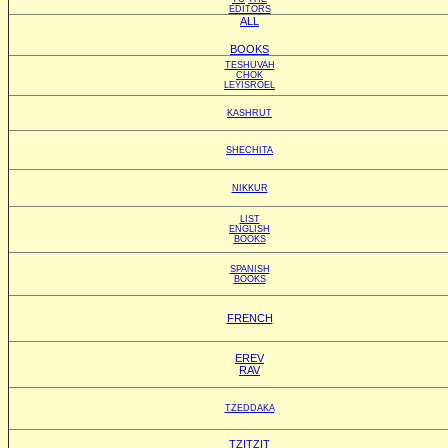
EDITORS
ALL
BOOKS
TESHUVAH
CHOK
LEYISROEL
KASHRUT
SHECHITA
NIKKUR
LIST
ENGLISH
BOOKS
SPANISH
BOOKS
FRENCH
EREV
RAV
TZEDDAKA
TZITZIT