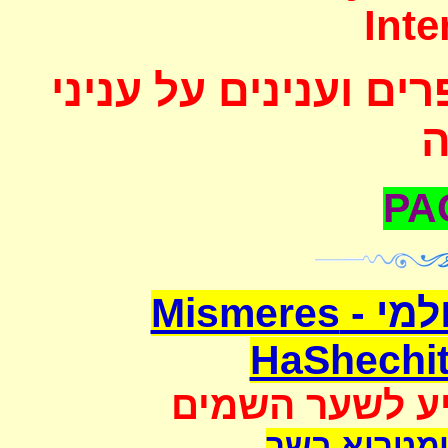
Inte
ם וענינים על עניני
משמרת השחיטה העולמי - Mismeres
HaShechit
יע לשער השמים
מטריא בשר