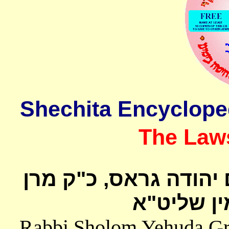
The Laws
 יהודה גראס
כ"ק מרן
ן שליט"א
Rabbi Sholom Yehuda Gros