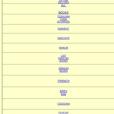
EDITORS
ALL
BOOKS
TESHUVAH
CHOK
LEYISROEL
KASHRUT
SHECHITA
NIKKUR
LIST
ENGLISH
BOOKS
SPANISH
BOOKS
FRENCH
EREV
RAV
TZEDDAKA
TZITZIT