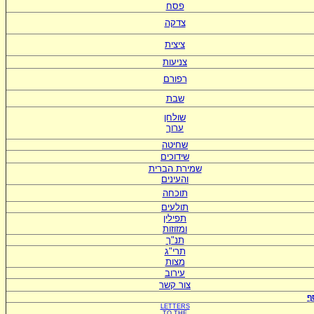
פסח
צדקה
ציצית
צניעות
רפורם
שבת
שולחן
ערוך
שחיטה
שידוכים
ש
מירת הברית
ו
העינים
תוכחה
תולעים
תפילין
ומזוזות
תנ"ך
תרי"ג
מצות
עירוב
צור קשר
ף
LETTERS
TO
THE