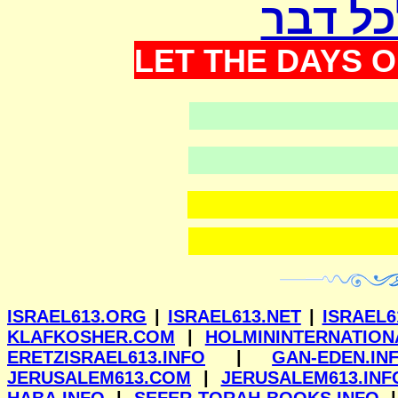
כל דבר
LET THE DAYS O
ISRAEL613.ORG
|
ISRAEL613.NET
|
ISRAEL6
KLAFKOSHER.COM
|
HOLMININTERNATION
ERETZISRAEL613.INFO
|
GAN-EDEN.IN
JERUSALEM613.COM
|
JERUSALEM613.INF