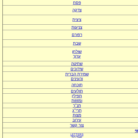
פסח
צדקה
ציצית
צניעות
רפורם
שבת
שולחן
ערוך
שחיטה
שידוכים
ש
מירת הברית
ו
העינים
תוכחה
תולעים
תפילין
ומזוזות
תנ"ך
תרי"ג
מצות
עירוב
צור קשר
ף
LETTERS
TO
THE