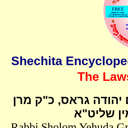
The Laws
 יהודה גראס
כ"ק מרן
ן שליט"א
Rabbi Sholom Yehuda Gros