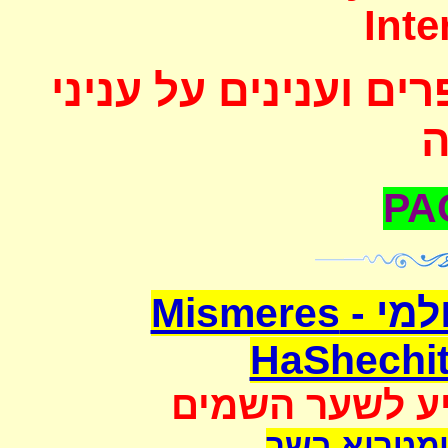
Inte
ם וענינים על עניני
משמרת השחיטה העולמי - Mismeres
HaShechit
יע לשער השמים
מטריא בשר