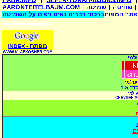
HABA.INFO
|
SEFER-TORAH-BOOKS.INFO
AARONTEITELBAUM.COM
|
שמיטה
|
שחיטה
אתר המפות
ברכתי דברים נאים ויפים על השמיטה
מפתח
INDE
X
-
WWW.KLAFKOSHER.COM
למי
עולמי
סדר א-ב
ולמי
CHEVREH M
ת
ם