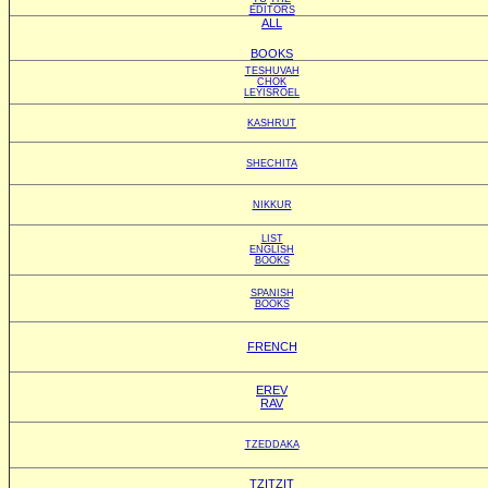
EDITORS
ALL
BOOKS
TESHUVAH
CHOK
LEYISROEL
KASHRUT
SHECHITA
NIKKUR
LIST
ENGLISH
BOOKS
SPANISH
BOOKS
FRENCH
EREV
RAV
TZEDDAKA
TZITZIT