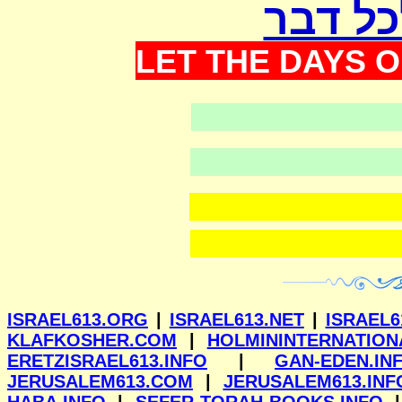
כל דבר
LET THE DAYS O
וילנא
ISRAEL613.ORG
|
ISRAEL613.NET
|
ISRAEL6
KLAFKOSHER.COM
|
HOLMININTERNATION
ERETZISRAEL613.INFO
|
GAN-EDEN.IN
JERUSALEM613.COM
|
JERUSALEM613.INF