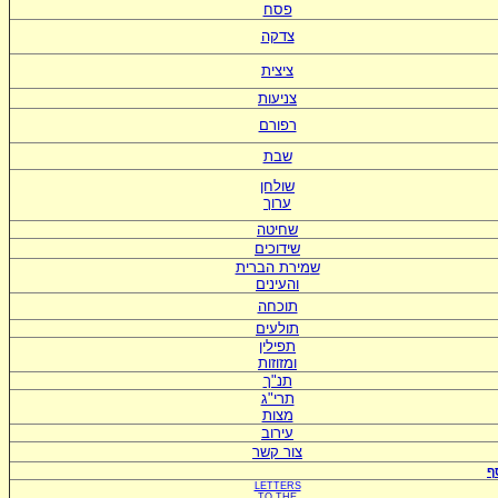
פסח
צדקה
ציצית
צניעות
רפורם
שבת
שולחן
ערוך
שחיטה
שידוכים
ש
מירת הברית
ו
העינים
תוכחה
תולעים
תפילין
ומזוזות
תנ"ך
תרי"ג
מצות
עירוב
צור קשר
ף
LETTERS
TO
THE