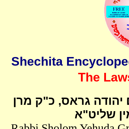
The Laws
 יהודה גראס
כ"ק מרן
ן שליט"א
Rabbi Sholom Yehuda Gros