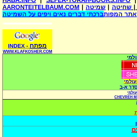
HABA.INFO
|
SEFER-TORAH-BOOKS.INFO
AARONTEITELBAUM.COM
|
שמיטה
|
שחיטה
אתר המפות
ברכתי דברים נאים ויפים על השמיטה
מפתח
INDE
X
-
WWW.KLAFKOSHER.COM
למי
עולמי
סדר א-ב
ולמי
CHEVREH M
ת
ם