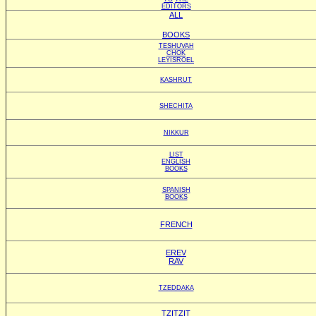
EDITORS
ALL
BOOKS
TESHUVAH
CHOK
LEYISROEL
KASHRUT
SHECHITA
NIKKUR
LIST
ENGLISH
BOOKS
SPANISH
BOOKS
FRENCH
EREV
RAV
TZEDDAKA
TZITZIT