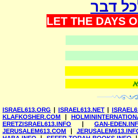
כל דבר
LET THE DAYS O
ווילנא
ISRAEL613.ORG
|
ISRAEL613.NET
|
ISRAEL6
KLAFKOSHER.COM
|
HOLMININTERNATION
ERETZISRAEL613.INFO
|
GAN-EDEN.IN
JERUSALEM613.COM
|
JERUSALEM613.INF