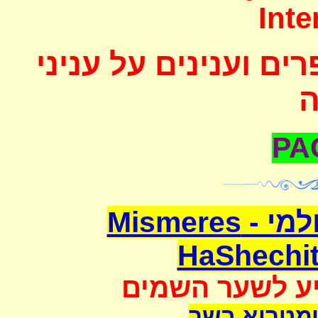
Inte
ם וענינים על עניני
משמרת השחיטה העולמי - Mismeres
HaShechit
יע לשער השמים
מטריא בשר