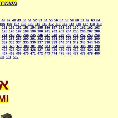
a International
46
47
48
49
50
51
52
53
54
55
56
57
58
59
60
61
62
63
64
105
106
107
108
109
110
111
112
113
114
115
116
117
118
119
0
151
152
152
153
154
155
156
157
158
159
160
161
162
163
4
195
196
197
198
199
200
201
202
203
204
205
206
207
208
0
241
242
243
244
245
246
247
248
249
250
251
252
253
254
5
286
287
289
290
291
292
293
294
295
296
297
298
299
300
1
332
333
334
335
336
337
338
339
340
341
342
343
344
345
6
377
378
379
380
381
382
383
384
385
386
387
388
389
390
1
422
423
424
425
426
427
428
429
430
431
432
433
434
435
6
467
468
469
470
471
472
473
474
475
476
477
478
479
480
500
501
502
או
MI