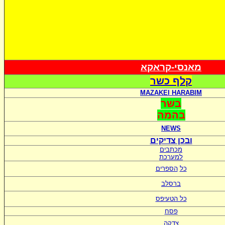
מאנסי-קראקא
קלף כשר
MAZAKEI HARABIM
בשר
בהמה
NEWS
ובכן צדיקים
מכתבים
למערכת
כל
הספרים
ברסלב
כל הטעיפס
פסח
צדקה