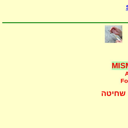
MIS
A
F
o
שחיטה