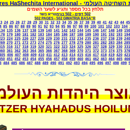
משמרת השחיטה העולמי - Mismeres HaShechit
תלחץ בכל מספר ותגיע לשער השמים
בגימטריא בשר
- 502
502 דפים
502 PAGES -
502 GIMATRIA BASA"R
23
24
25
26
27
28
29
30
31
32
33
34
35
36
37
38
39
40
41
42
43
44
45
4
85
86
87
88
89
90
91
92
93
94
95
96
97
98
99
100
101
102
103
104
134
135
136
137
138
139
140
141
142
143
144
145
146
147
148
149
15
178
179
180
181
182
183
184
185
186
187
188
189
190
191
192
193
19
223
224
225
226
227
228
229
230
231
232
234
235
236
237
238
239
24
269
270
271
272
273
274
275
276
277
278
279
280
281
282
283
284
28
315
316
317
318
319
320
321
322
323
324
325
326
327
328
329
330
33
360
361
362
363
364
365
366
367
368
369
370
371
372
373
374
375
37
405
406
407
408
409
410
411
412
413
414
415
416
417
418
419
420
42
450
451
452
453
454
455
456
457
458
459
460
461
462
463
464
465
46
3
484
485
486
487
488
489
490
491
492
493
494
495
496
497
498
499
צר היהדות העולמ
TZER HYAHADUS HOILU