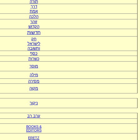
תורה
דרך
אמת
הלכה
זוהר
הקדוש
חדשות
חק
לישראל
ותשובה
כסף
כשרות
מוסר
מילה
מסירה
מקוה
ניקור
ערב רב
BOOKS &
EDITORS
ERETZ