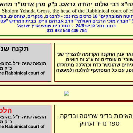
ה"צ רבי שלום יהודה גראס
כ"ק מרן אדמו"ר מהאל
 Sholom Yehuda Gross, the head of the Rabbinical court of 
בוד,
מנקרים, שוחטים,
כרכים בחינם: - לרבנים,
16
שחיטה המובהקים
"חברה מזכי הרבים העולמי" הרב אברהם ווייס, בבית המדרש "עטר
- רמת בית שמש ארץ ישראל
8
רחוב נחל לכיש 24/
011 972 548 436 784
תקנה שני 
ואר ענין התקנה הקדומה להצריך שני
ובי"ם עומדים זה ע"ג זה רואים
הוצאה שניה יו"ל בהוצ,
יחים שהוכשר כדת וכהלכה מתחלתו
כ"ק מ
ופו, עם כל המסתעף להלכה ולמעשה
e Rabbinical court of
הלכו
 האיכות בדיני שחיטה ובדיקה
הוצאה שניה יו"ל בהוצ,
כ"ק מ
ספר נדיר ועתיק
e Rabbinical court of