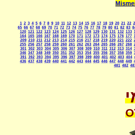
1
2
3
4
5
6
7
8
9
10
11
12
13
14
15
16
17
18
19
20
21
22
65
66
67
68
69
70
71
72
73
74
75
76
77
78
79
80
81
82
83
8
120
121
122
123
124
125
126
127
128
129
130
131
132
133
164
165
166
167
168
169
170
171
172
173
174
175
176
177
209
210
211
212
213
214
215
216
217
218
219
220
221
222
255
256
257
258
259
260
261
262
263
264
265
266
267
268
301
302
303
304
305
306
307
308
309
310
311
312
313
314
346
347
348
349
350
351
352
353
354
355
356
357
358
359
391
392
393
394
395
396
397
398
399
400
401
402
403
404
436
437
438
439
440
441
442
443
444
445
446
447
448
449
481
482
48
י
O