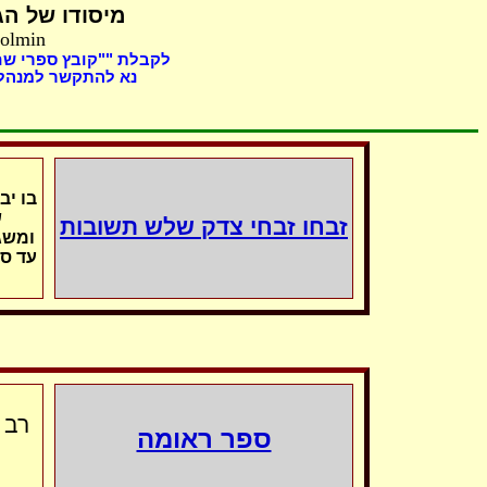
מיסודו של
הג,
Holmin
לקבלת ""קובץ ספרי "
נא להתקשר למנהל 
בו יב
ש
זבחו זבחי צדק
שלש תשובות
ומשג
עד ס
רב,
ספר ראומה