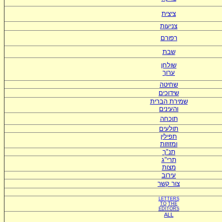
ציצית
צניעות
רפורם
שבת
שולחן
ערוך
שחיטה
שידוכים
ש
מירת הברית
ו
העינים
תוכחה
תולעים
תפילין
ומזוזות
תנ"ך
תרי"ג
מצות
עירוב
צור קשר
LETTERS
TO
THE
EDITORS
ALL