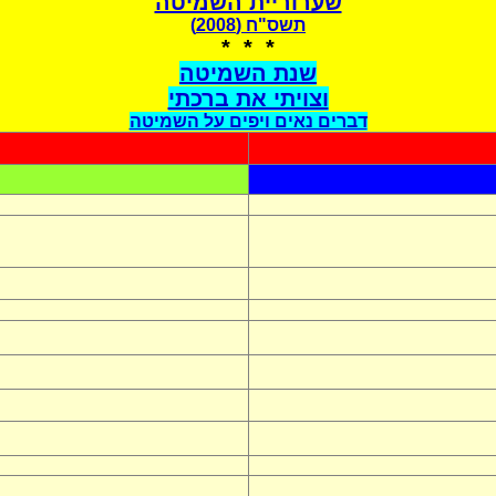
שערוריית השמיטה
תשס"ח (2008)
* * *
שנת השמיטה
וצויתי את ברכתי
דברים נאים ויפים על השמיטה