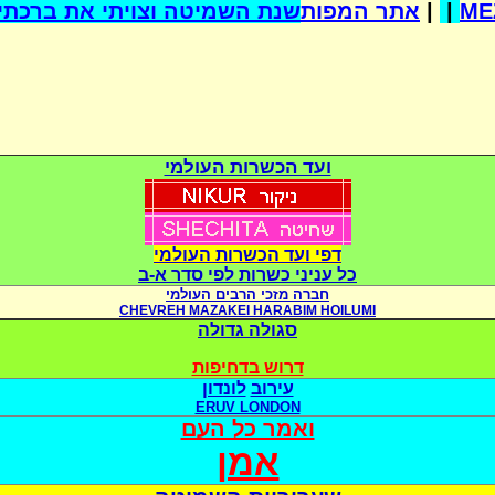
שנת השמיטה וצויתי את ברכתי 
אתר המפות
|
|
ME
ועד הכשרות העולמי
דפי ועד הכשרות העולמי
כל עניני כשרות לפי סדר א-ב
חברה מזכי הרבים העולמי
CHEVREH MAZAKEI HARABIM HOILUMI
סגולה גדולה
דרוש בדחיפות
עירוב
לונדון
ERUV LONDON
ואמר כל העם
אמן