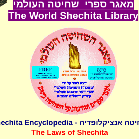
מאגר ספרי שחיטה העולמי
The World
Shechita
Lib
rary
שחיטה אנציקלופדיה - Shechita Encyclo
The Laws of Shechita