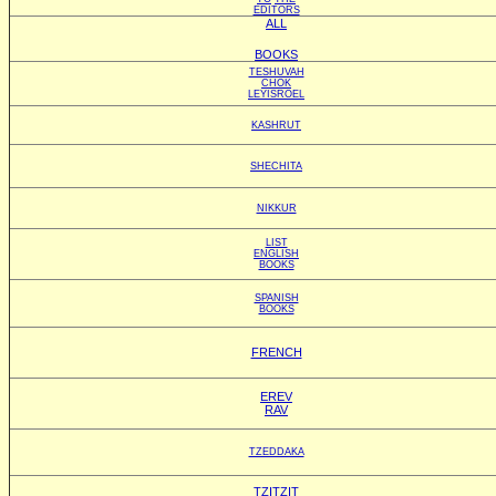
EDITORS
ALL
BOOKS
TESHUVAH
CHOK
LEYISROEL
KASHRUT
SHECHITA
NIKKUR
LIST
ENGLISH
BOOKS
SPANISH
BOOKS
FRENCH
EREV
RAV
TZEDDAKA
TZITZIT