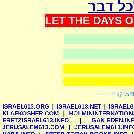
כל דבר
LET THE DAYS O
ילנא
ISRAEL613.ORG
|
ISRAEL613.NET
|
ISRAEL6
KLAFKOSHER.COM
|
HOLMININTERNATION
ERETZISRAEL613.INFO
|
GAN-EDEN.IN
JERUSALEM613.COM
|
JERUSALEM613.INF