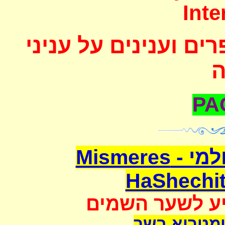
Inte
ם וענינים על עניני
משמרת השחיטה העולמי - Mismeres
HaShechit
יע לשער השמים
מטריא בשר