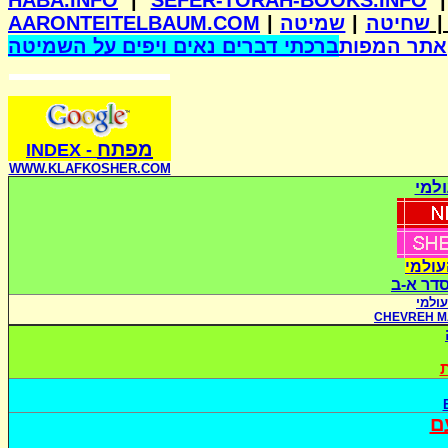
HABA.INFO
|
SEFER-TORAH-BOOKS.INFO
AARONTEITELBAUM.COM
|
שמיטה
|
שחיטה
אתר המפות
ברכתי דברים נאים ויפים על השמיטה
מפתח
INDE
X
-
WWW.KLAFKOSHER.COM
למי
עולמי
סדר א-ב
ולמי
CHEVREH M
ת
ם