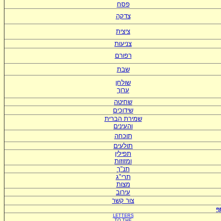
פסח
צדקה
ציצית
צניעות
רפורם
שבת
שולחן
ערוך
שחיטה
שידוכים
ש
מירת הברית
ו
העינים
תוכחה
תולעים
תפילין
ומזוזות
תנ"ך
תרי"ג
מצות
עירוב
צור קשר
ף
LETTERS
TO
THE