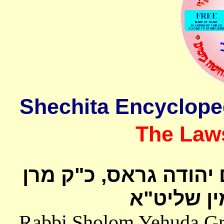
The Laws
 יהודה גראס
כ"ק מרן
ן שליט"א
Rabbi Sholom Yehuda Gros