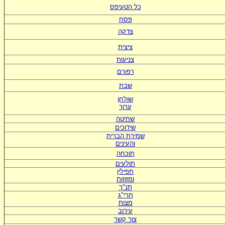
כל הטעיפס
פסח
צדקה
ציצית
צניעות
רפורם
שבת
שולחן
ערוך
שחיטה
שידוכים
ש
מירת הברית
ו
העינים
תוכחה
תולעים
תפילין
ומזוזות
תנ"ך
תרי"ג
מצות
עירוב
צור קשר