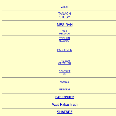
TZITZIT
TANACH
STUDY
MESIRAH
613
MITZVOT
TEFILLIN
MEZUZOT
PASSOVER
THE WAY
OF TRUTH
CONTACT
US
MONEY
REFORM
EAT KOSHER
Vaad Hakashruth
SHATNEZ