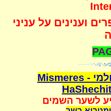
Inte
ם וענינים על עניני
משמרת השחיטה העולמי - Mismeres
HaShechit
יע לשער השמים
מטריא בשר