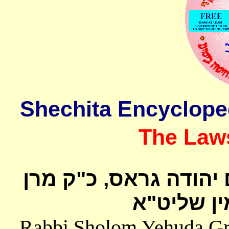
The Laws
 יהודה גראס
כ"ק מרן
ן שליט"א
Rabbi Sholom Yehuda Gros