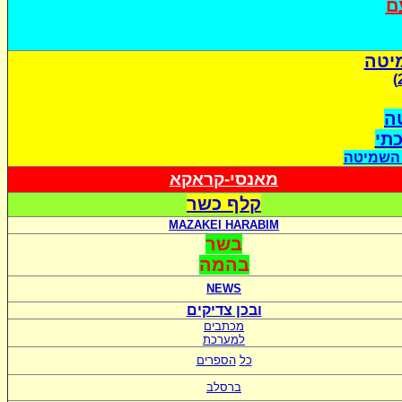
ם
יטה
ה
כתי
 השמיטה
מאנסי-קראקא
קלף כשר
MAZAKEI HARABIM
בשר
בהמה
NEWS
ובכן צדיקים
מכתבים
למערכת
כל
הספרים
ברסלב