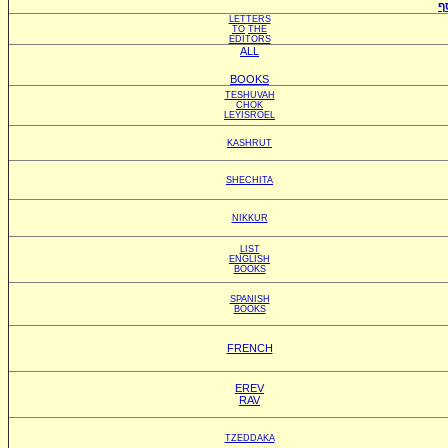
ף
LETTERS
TO
THE
EDITORS
ALL
BOOKS
TESHUVAH
CHOK
LEYISROEL
KASHRUT
SHECHITA
NIKKUR
LIST
ENGLISH
BOOKS
SPANISH
BOOKS
FRENCH
EREV
RAV
TZEDDAKA