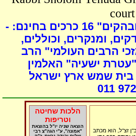
court
כרכים בחינם: -
16
ובהקים
דקים, ומנקרים, וכוללים
י הרבים העולמי" הרב
"עטרת ישעיה" האלמין
- ת שמש ארץ ישראל
011 972
הלכות שחיטה
וטריפות
הוצאה שניה יו"ל בהוצאת
"ן זצ"ל, הוא מכתב
"אמונה", ע"י הגה"צ רבי