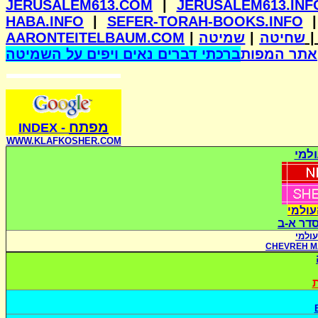
JERUSALEM613.COM
|
JERUSALEM613.INF
HABA.INFO
|
SEFER-TORAH-BOOKS.INFO
AARONTEITELBAUM.COM
|
שמיטה
|
שחיטה
אתר המפות
ברכתי דברים נאים ויפים על השמיטה
מפתח
INDE
X
-
WWW.KLAFKOSHER.COM
למי
עולמי
סדר א-ב
ולמי
CHEVREH M
ת