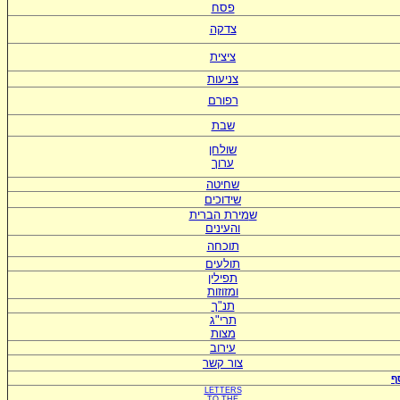
פסח
צדקה
ציצית
צניעות
רפורם
שבת
שולחן
ערוך
שחיטה
שידוכים
ש
מירת הברית
ו
העינים
תוכחה
תולעים
תפילין
ומזוזות
תנ"ך
תרי"ג
מצות
עירוב
צור קשר
ף
LETTERS
TO
THE