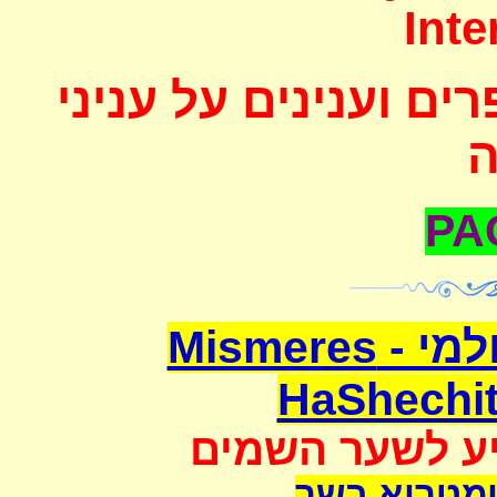
Inte
ם וענינים על עניני
משמרת השחיטה העולמי - Mismeres
HaShechit
יע לשער השמים
מטריא בשר