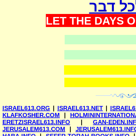
כל דבר
LET THE DAYS O
וילנא
ISRAEL613.ORG
|
ISRAEL613.NET
|
ISRAEL6
KLAFKOSHER.COM
|
HOLMININTERNATION
ERETZISRAEL613.INFO
|
GAN-EDEN.IN
JERUSALEM613.COM
|
JERUSALEM613.INF