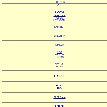
EDITORS
ALL
BOOKS
TESHUVAH
CHOK
LEYISROEL
KASHRUT
SHECHITA
NIKKUR
LIST
ENGLISH
BOOKS
SPANISH
BOOKS
FRENCH
EREV
RAV
TZEDDAKA
TZITZIT