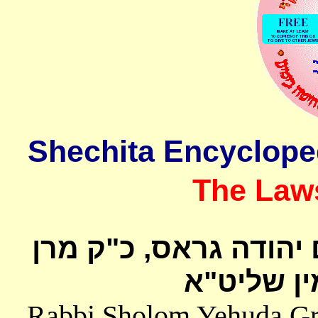
The Laws
 יהודה גראס
כ"ק מרן
ן שליט"א
Rabbi Sholom Yehuda Gros