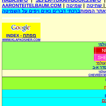
HABA.INFO
|
SEFER-TORAH-BOOKS.INFO
AARONTEITELBAUM.COM
|
שמיטה
|
שחיטה
אתר המפות
ברכתי דברים נאים ויפים על השמיטה
מפתח
INDE
X
-
WWW.KLAFKOSHER.COM
למי
עולמי
סדר א-ב
ולמי
CHEVREH M
ת
ם