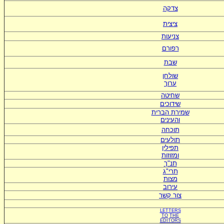
צדקה
ציצית
צניעות
רפורם
שבת
שולחן
ערוך
שחיטה
שידוכים
ש
מירת הברית
ו
העינים
תוכחה
תולעים
תפילין
ומזוזות
תנ"ך
תרי"ג
מצות
עירוב
צור קשר
LETTERS
TO
THE
EDITORS