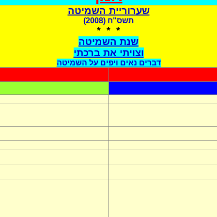
שערוריית השמיטה
תשס"ח (2008)
* * *
שנת השמיטה
וצויתי את ברכתי
דברים נאים ויפים על השמיטה