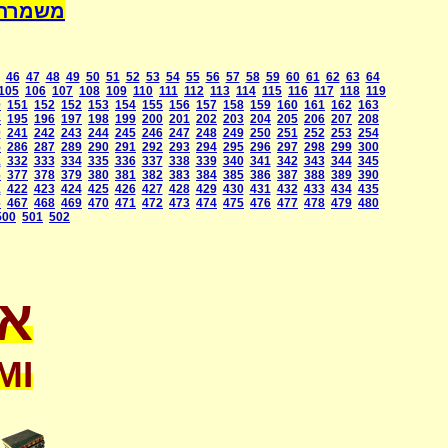
a International
46
47
48
49
50
51
52
53
54
55
56
57
58
59
60
61
62
63
64
105
106
107
108
109
110
111
112
113
114
115
116
117
118
119
0
151
152
152
153
154
155
156
157
158
159
160
161
162
163
4
195
196
197
198
199
200
201
202
203
204
205
206
207
208
0
241
242
243
244
245
246
247
248
249
250
251
252
253
254
5
286
287
289
290
291
292
293
294
295
296
297
298
299
300
1
332
333
334
335
336
337
338
339
340
341
342
343
344
345
6
377
378
379
380
381
382
383
384
385
386
387
388
389
390
1
422
423
424
425
426
427
428
429
430
431
432
433
434
435
6
467
468
469
470
471
472
473
474
475
476
477
478
479
480
500
501
502
או
MI