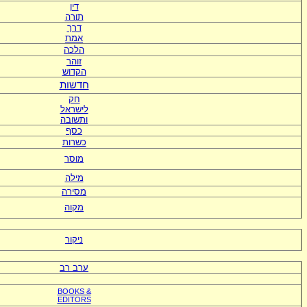
דין
תורה
דרך
אמת
הלכה
זוהר
הקדוש
חדשות
חק
לישראל
ותשובה
כסף
כשרות
מוסר
מילה
מסירה
מקוה
ניקור
ערב רב
BOOKS &
EDITORS