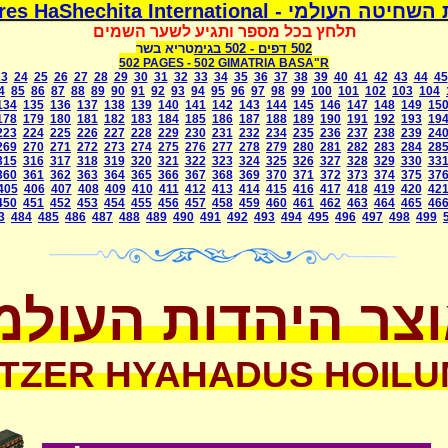
משמרת השחיטה העולמי - Mismeres HaShechit
תלחץ בכל מספר ותגיע לשער השמים
בגימטריא בשר
- 502
502 דפים
502 PAGES -
502 GIMATRIA BASA"R
23
24
25
26
27
28
29
30
31
32
33
34
35
36
37
38
39
40
41
42
43
44
45
4
85
86
87
88
89
90
91
92
93
94
95
96
97
98
99
100
101
102
103
104
134
135
136
137
138
139
140
141
142
143
144
145
146
147
148
149
15
178
179
180
181
182
183
184
185
186
187
188
189
190
191
192
193
19
223
224
225
226
227
228
229
230
231
232
234
235
236
237
238
239
24
269
270
271
272
273
274
275
276
277
278
279
280
281
282
283
284
28
315
316
317
318
319
320
321
322
323
324
325
326
327
328
329
330
33
360
361
362
363
364
365
366
367
368
369
370
371
372
373
374
375
37
405
406
407
408
409
410
411
412
413
414
415
416
417
418
419
420
42
450
451
452
453
454
455
456
457
458
459
460
461
462
463
464
465
46
3
484
485
486
487
488
489
490
491
492
493
494
495
496
497
498
499
צר היהדות העולמ
TZER HYAHADUS HOILU