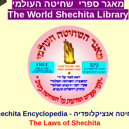
מאגר ספרי שחיטה העולמי
The World
Shechita
Lib
rary
שחיטה אנציקלופדיה - Shechita Encyclo
The Laws of Shechita