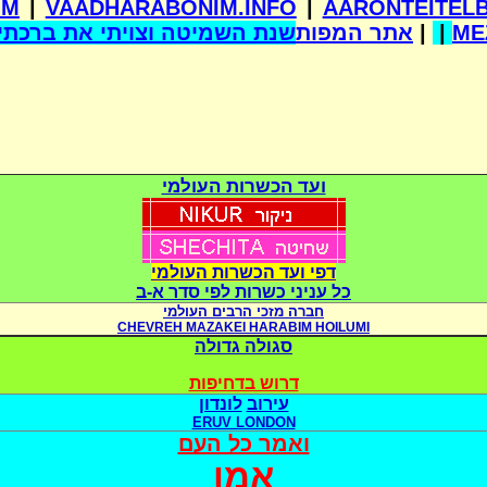
OM
|
VAADHARABONIM.INFO
|
AARONTEITEL
שנת השמיטה וצויתי את ברכתי 
אתר המפות
|
|
ME
ועד הכשרות העולמי
דפי ועד הכשרות העולמי
כל עניני כשרות לפי סדר א-ב
חברה מזכי הרבים העולמי
CHEVREH MAZAKEI HARABIM HOILUMI
סגולה גדולה
דרוש בדחיפות
עירוב
לונדון
ERUV LONDON
ואמר כל העם
אמן