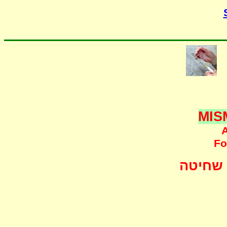
MIS
A
F
o
שחיטה