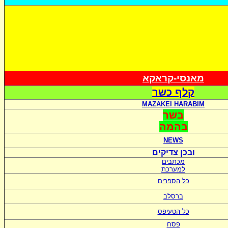
מאנסי-קראקא
קלף כשר
MAZAKEI HARABIM
בשר
בהמה
NEWS
ובכן צדיקים
מכתבים
למערכת
כל
הספרים
ברסלב
כל הטעיפס
פסח