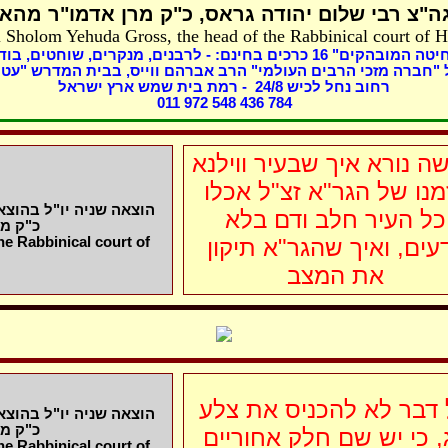
ה"צ רבי שלום יהודה גראס
כ"ק מרן אדמו"ר מהאל
 Sholom Yehuda Gross, the head of the Rabbinical court of 
בוד,
מנקרים, שוחטים,
כרכים בחינם: - לרבנים,
16
שחיטה המובהקים
"חברה מזכי הרבים העולמי" הרב אברהם ווייס, בבית המדרש "עטר
- רמת בית שמש ארץ ישראל
8
רחוב נחל לכיש 24/
011 972 548 436 784
ה נורא איך שבעיר ווילנא
מנו של הגר"א זצ"ל אכלו
הוצאה שניה יו"ל בהוצ,
כל העיר חלב ודם בלא
כ"ק מ
e Rabbinical court of
דעים, ואיך שהגר"א תיקון
את המצב
דבר לא להכניס את צלע
הוצאה שניה יו"ל בהוצ,
כ"ק מ
ג, כי יש שם חלק אחוריים
e Rabbinical court of