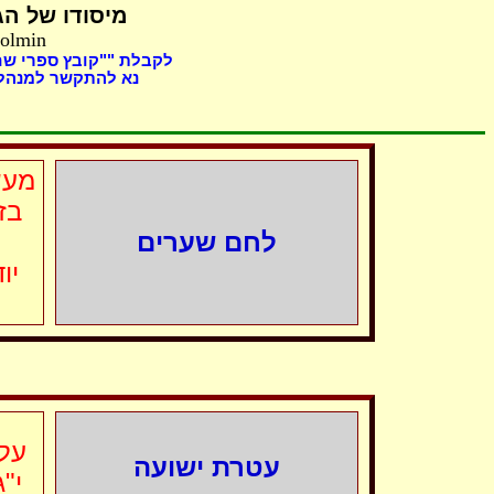
מיסודו של
הג,
Holmin
לקבלת ""קובץ ספרי "
נא להתקשר למנהל 
מעש
בז
לחם שערים
יו
על 
עטרת ישועה
י"