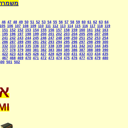
a International
46
47
48
49
50
51
52
53
54
55
56
57
58
59
60
61
62
63
64
105
106
107
108
109
110
111
112
113
114
115
116
117
118
119
0
151
152
152
153
154
155
156
157
158
159
160
161
162
163
4
195
196
197
198
199
200
201
202
203
204
205
206
207
208
0
241
242
243
244
245
246
247
248
249
250
251
252
253
254
5
286
287
289
290
291
292
293
294
295
296
297
298
299
300
1
332
333
334
335
336
337
338
339
340
341
342
343
344
345
6
377
378
379
380
381
382
383
384
385
386
387
388
389
390
1
422
423
424
425
426
427
428
429
430
431
432
433
434
435
6
467
468
469
470
471
472
473
474
475
476
477
478
479
480
500
501
502
או
MI