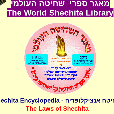
מאגר ספרי שחיטה העולמי
The World
Shechita
Lib
rary
שחיטה אנציקלופדיה - Shechita Encyclo
The Laws of Shechita