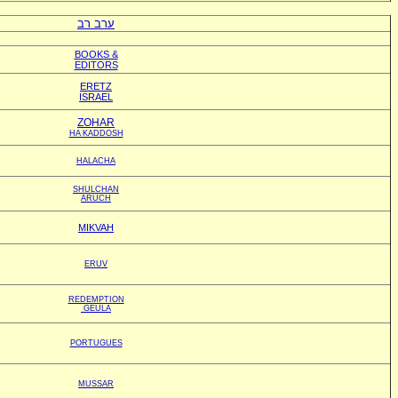
ערב רב
BOOKS &
EDITORS
ERETZ
ISRAEL
ZOHAR
HA KADDOSH
HALACHA
SHULCHAN
ARUCH
MIKVAH
ERUV
REDEMPTION
GEULA
PORTUGUES
MUSSAR