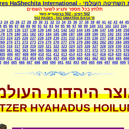
משמרת השחיטה העולמי - Mismeres HaShechit
תלחץ בכל מספר ותגיע לשער השמים
בגימטריא בשר
- 502
502 דפים
502 PAGES -
502 GIMATRIA BASA"R
23
24
25
26
27
28
29
30
31
32
33
34
35
36
37
38
39
40
41
42
43
44
45
4
85
86
87
88
89
90
91
92
93
94
95
96
97
98
99
100
101
102
103
104
134
135
136
137
138
139
140
141
142
143
144
145
146
147
148
149
15
178
179
180
181
182
183
184
185
186
187
188
189
190
191
192
193
19
223
224
225
226
227
228
229
230
231
232
234
235
236
237
238
239
24
269
270
271
272
273
274
275
276
277
278
279
280
281
282
283
284
28
315
316
317
318
319
320
321
322
323
324
325
326
327
328
329
330
33
360
361
362
363
364
365
366
367
368
369
370
371
372
373
374
375
37
405
406
407
408
409
410
411
412
413
414
415
416
417
418
419
420
42
450
451
452
453
454
455
456
457
458
459
460
461
462
463
464
465
46
3
484
485
486
487
488
489
490
491
492
493
494
495
496
497
498
499
צר היהדות העולמ
TZER HYAHADUS HOILU