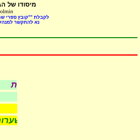
מיסודו של
הג,
Holmin
לקבלת ""קובץ ספרי "
נא להתקשר למנהל 
כל עניני כשר
לפי סדר א-ב
- חדש -