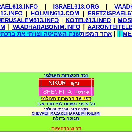
RAEL613.INFO
|
ISRAEL613.ORG
|
VAAD
13.INFO
|
HOLMIN613.COM
|
ERETZISRAEL6
JERUSALEM613.INFO
|
KOTEL613.INFO
|
MOS
OM
|
VAADHARABONIM.INFO
|
AARONTEITEL
שנת השמיטה וצויתי את ברכתי 
אתר המפות
|
|
ME
ועד הכשרות העולמי
דפי ועד הכשרות העולמי
כל עניני כשרות לפי סדר א-ב
חברה מזכי הרבים העולמי
CHEVREH MAZAKEI HARABIM HOILUMI
סגולה גדולה
דרוש בדחיפות