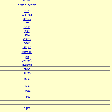
ספרים חדשים
בית
המדרש
גאולה
דין
תורה
דרך
אמת
הלכה
זוהר
הקדוש
חדשות
חק
לישראל
ותשובה
כסף
כשרות
מוסר
מילה
מסירה
מקוה
ניקור