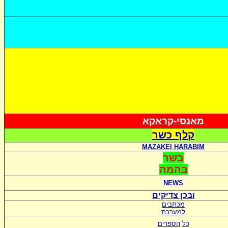
מאנסי-קראקא
קלף כשר
MAZAKEI HARABIM
בשר
בהמה
NEWS
ובכן צדיקים
מכתבים
למערכת
כל
הספרים