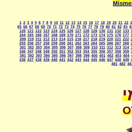
1
2
3
4
5
6
7
8
9
10
11
12
13
14
15
16
17
18
19
20
21
22
65
66
67
68
69
70
71
72
73
74
75
76
77
78
79
80
81
82
83
8
120
121
122
123
124
125
126
127
128
129
130
131
132
133
164
165
166
167
168
169
170
171
172
173
174
175
176
177
209
210
211
212
213
214
215
216
217
218
219
220
221
222
255
256
257
258
259
260
261
262
263
264
265
266
267
268
301
302
303
304
305
306
307
308
309
310
311
312
313
314
346
347
348
349
350
351
352
353
354
355
356
357
358
359
391
392
393
394
395
396
397
398
399
400
401
402
403
404
436
437
438
439
440
441
442
443
444
445
446
447
448
449
481
482
48
י
O