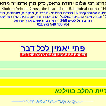
ה"צ רבי שלום יהודה גראס
כ"ק מרן אדמו"ר מהאל
 Sholom Yehuda Gross, the head of the Rabbinical court of 
בוד,
מנקרים, שוחטים,
כרכים בחינם: - לרבנים,
16
שחיטה המובהקים
"חברה מזכי הרבים העולמי" הרב אברהם ווייס, בבית המדרש "עטר
- רמת בית שמש ארץ ישראל
8
רחוב נחל לכיש 24/
011 972 548 436 784
פתי יאמין לכל דבר
LET THE DAYS OF SILEN
CE BE ENDED
ות
שערוריית החלב בווילנא