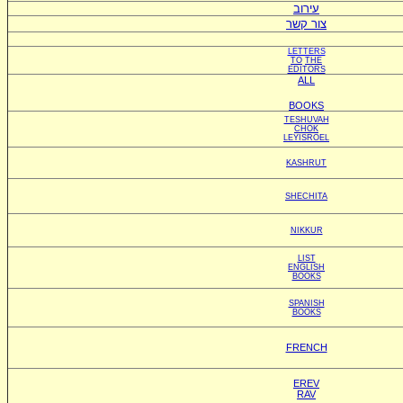
עירוב
צור קשר
LETTERS
TO
THE
EDITORS
ALL
BOOKS
TESHUVAH
CHOK
LEYISROEL
KASHRUT
SHECHITA
NIKKUR
LIST
ENGLISH
BOOKS
SPANISH
BOOKS
FRENCH
EREV
RAV