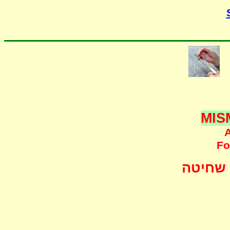
MIS
A
F
o
שחיטה