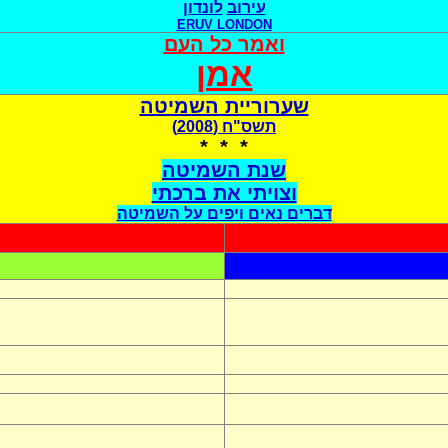
עירוב
לונדון
ERUV LONDON
ואמר כל העם
אמן
שערוריית השמיטה
תשס"ח (2008)
* * *
שנת השמיטה
וצויתי את ברכתי
דברים נאים ויפים על השמיטה