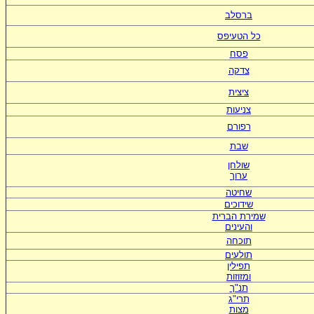
ברסלב
כל הטעיפס
פסח
צדקה
ציצית
צניעות
רפורם
שבת
שולחן
ערוך
שחיטה
שידוכים
ש
מירת הברית
ו
העינים
תוכחה
תולעים
תפילין
ומזוזות
תנ"ך
תרי"ג
מצות