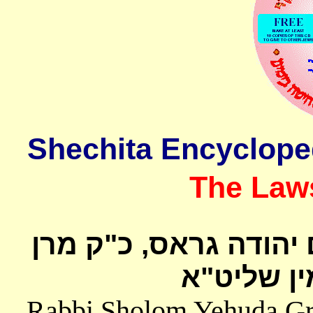
The Laws
 יהודה גראס
כ"ק מרן
ן שליט"א
Rabbi Sholom Yehuda Gros