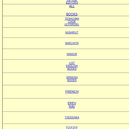
EDITORS
ALL
BOOKS
TESHUVAH
CHOK
LEYISROEL
KASHRUT
SHECHITA
NIKKUR
LIST
ENGLISH
BOOKS
SPANISH
BOOKS
FRENCH
EREV
RAV
TZEDDAKA
TZITZIT