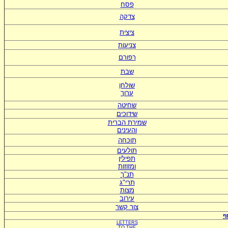
פסח
צדקה
ציצית
צניעות
רפורם
שבת
שולחן
ערוך
שחיטה
שידוכים
ש
מירת הברית
ו
העינים
תוכחה
תולעים
תפילין
ומזוזות
תנ"ך
תרי"ג
מצות
עירוב
צור קשר
ף
LETTERS
TO
THE