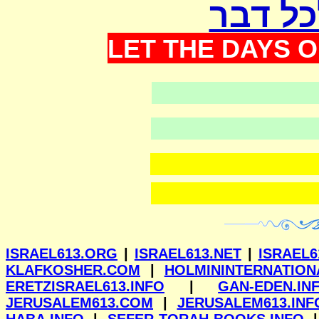
כל דבר
LET THE DAYS O
וילנא
ISRAEL613.ORG
|
ISRAEL613.NET
|
ISRAEL6
KLAFKOSHER.COM
|
HOLMININTERNATION
ERETZISRAEL613.INFO
|
GAN-EDEN.IN
JERUSALEM613.COM
|
JERUSALEM613.INF