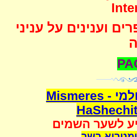
Inte
ם וענינים על עניני
משמרת השחיטה העולמי - Mismeres
HaShechit
יע לשער השמים
מטריא בשר