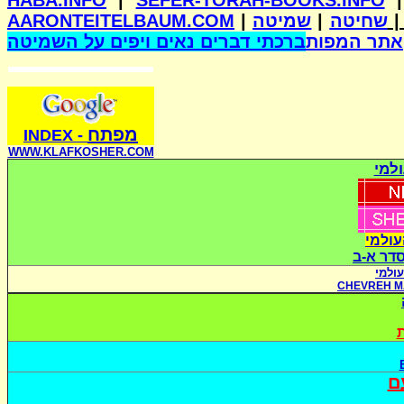
HABA.INFO
|
SEFER-TORAH-BOOKS.INFO
AARONTEITELBAUM.COM
|
שמיטה
|
שחיטה
אתר המפות
ברכתי דברים נאים ויפים על השמיטה
מפתח
INDE
X
-
WWW.KLAFKOSHER.COM
למי
עולמי
סדר א-ב
ולמי
CHEVREH M
ת
ם