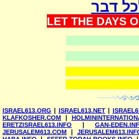
כל דבר
LET THE DAYS O
וילנא
ISRAEL613.ORG
|
ISRAEL613.NET
|
ISRAEL6
KLAFKOSHER.COM
|
HOLMININTERNATION
ERETZISRAEL613.INFO
|
GAN-EDEN.IN
JERUSALEM613.COM
|
JERUSALEM613.INF