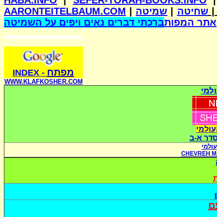
HABA.INFO
|
SEFER-TORAH-BOOKS.INFO
AARONTEITELBAUM.COM
|
שמיטה
|
שחיטה
אתר המפות
ברכתי דברים נאים ויפים על השמיטה
מפתח
INDE
X
-
WWW.KLAFKOSHER.COM
למי
עולמי
סדר א-ב
ולמי
CHEVREH M
ת
ם