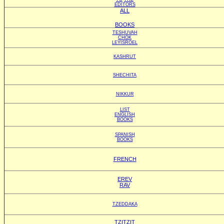
EDITORS
ALL
BOOKS
TESHUVAH
CHOK
LEYISROEL
KASHRUT
SHECHITA
NIKKUR
LIST
ENGLISH
BOOKS
SPANISH
BOOKS
FRENCH
EREV
RAV
TZEDDAKA
TZITZIT