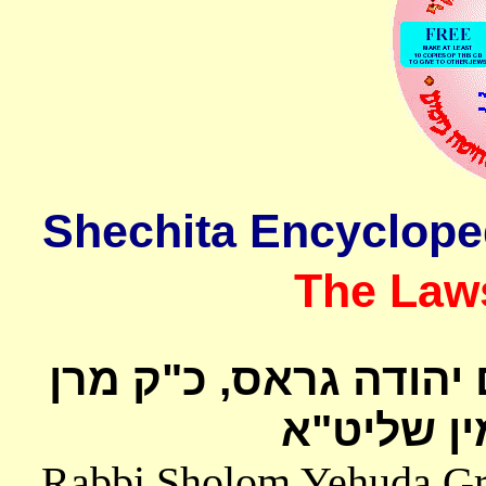
The Laws
 יהודה גראס
כ"ק מרן
ן שליט"א
Rabbi Sholom Yehuda Gros