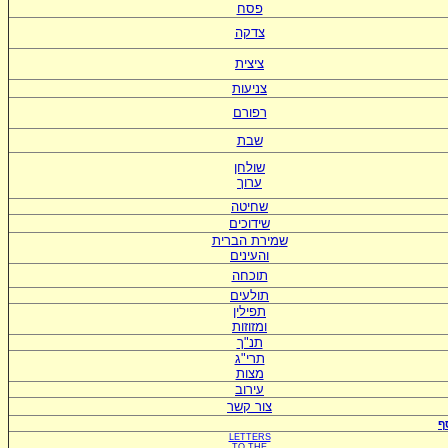
פסח
צדקה
ציצית
צניעות
רפורם
שבת
שולחן
ערוך
שחיטה
שידוכים
ש
מירת הברית
ו
העינים
תוכחה
תולעים
תפילין
ומזוזות
תנ"ך
תרי"ג
מצות
עירוב
צור קשר
ף
LETTERS
TO
THE