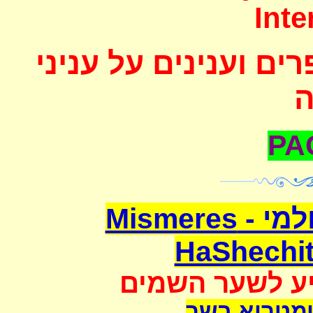
Inte
ם וענינים על עניני
משמרת השחיטה העולמי - Mismeres
HaShechit
יע לשער השמים
מטריא בשר