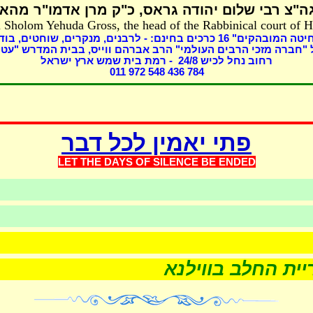
ה"צ רבי שלום יהודה גראס
כ"ק מרן אדמו"ר מהאל
 Sholom Yehuda Gross, the head of the Rabbinical court of 
בוד,
מנקרים, שוחטים,
כרכים בחינם: - לרבנים,
16
שחיטה המובהקים
"חברה מזכי הרבים העולמי" הרב אברהם ווייס, בבית המדרש "עטר
- רמת בית שמש ארץ ישראל
8
רחוב נחל לכיש 24/
011 972 548 436 784
פתי יאמין לכל דבר
LET THE DAYS OF SILEN
CE BE ENDED
ות
שערוריית החלב בווילנא