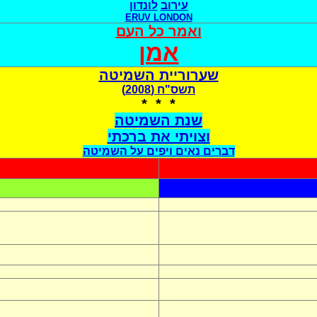
עירוב
לונדון
ERUV LONDON
ואמר כל העם
אמן
שערוריית השמיטה
תשס"ח (2008)
* * *
שנת השמיטה
וצויתי את ברכתי
דברים נאים ויפים על השמיטה