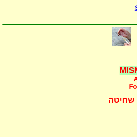
MIS
A
F
o
שחיטה