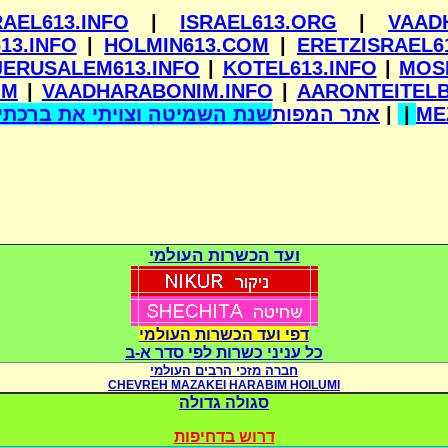
RAEL613.INFO
|
ISRAEL613.ORG
|
VAAD
13.INFO
|
HOLMIN613.COM
|
ERETZISRAEL6
JERUSALEM613.INFO
|
KOTEL613.INFO
|
MOS
OM
|
VAADHARABONIM.INFO
|
AARONTEITEL
שנת השמיטה וצויתי את ברכתי 
אתר המפות
|
|
ME
ועד הכשרות העולמי
דפי ועד הכשרות העולמי
כל עניני כשרות לפי סדר א-ב
חברה מזכי הרבים העולמי
CHEVREH MAZAKEI HARABIM HOILUMI
סגולה גדולה
דרוש בדחיפות