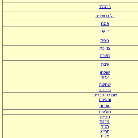
ברסלב
כל הטעיפס
פסח
צדקה
ציצית
צניעות
רפורם
שבת
שולחן
ערוך
שחיטה
שידוכים
ש
מירת הברית
ו
העינים
תוכחה
תולעים
תפילין
ומזוזות
תנ"ך
תרי"ג
מצות