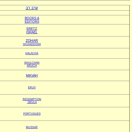
ערב רב
BOOKS &
EDITORS
ERETZ
ISRAEL
ZOHAR
HA KADDOSH
HALACHA
SHULCHAN
ARUCH
MIKVAH
ERUV
REDEMPTION
GEULA
PORTUGUES
MUSSAR