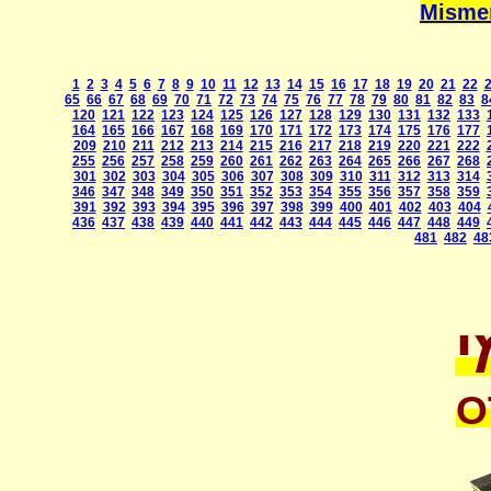
1
2
3
4
5
6
7
8
9
10
11
12
13
14
15
16
17
18
19
20
21
22
65
66
67
68
69
70
71
72
73
74
75
76
77
78
79
80
81
82
83
8
120
121
122
123
124
125
126
127
128
129
130
131
132
133
164
165
166
167
168
169
170
171
172
173
174
175
176
177
209
210
211
212
213
214
215
216
217
218
219
220
221
222
255
256
257
258
259
260
261
262
263
264
265
266
267
268
301
302
303
304
305
306
307
308
309
310
311
312
313
314
346
347
348
349
350
351
352
353
354
355
356
357
358
359
391
392
393
394
395
396
397
398
399
400
401
402
403
404
436
437
438
439
440
441
442
443
444
445
446
447
448
449
481
482
48
י
O