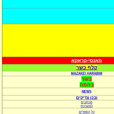
מאנסי-קראקא
קלף כשר
MAZAKEI HARABIM
בשר
בהמה
NEWS
ובכן צדיקים
מכתבים
למערכת
כל
הספרים