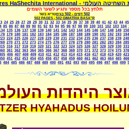
משמרת השחיטה העולמי - Mismeres HaShechit
תלחץ בכל מספר ותגיע לשער השמים
בגימטריא בשר
- 502
502 דפים
502 PAGES -
502 GIMATRIA BASA"R
23
24
25
26
27
28
29
30
31
32
33
34
35
36
37
38
39
40
41
42
43
44
45
4
85
86
87
88
89
90
91
92
93
94
95
96
97
98
99
100
101
102
103
104
134
135
136
137
138
139
140
141
142
143
144
145
146
147
148
149
15
178
179
180
181
182
183
184
185
186
187
188
189
190
191
192
193
19
223
224
225
226
227
228
229
230
231
232
234
235
236
237
238
239
24
269
270
271
272
273
274
275
276
277
278
279
280
281
282
283
284
28
315
316
317
318
319
320
321
322
323
324
325
326
327
328
329
330
33
360
361
362
363
364
365
366
367
368
369
370
371
372
373
374
375
37
405
406
407
408
409
410
411
412
413
414
415
416
417
418
419
420
42
450
451
452
453
454
455
456
457
458
459
460
461
462
463
464
465
46
3
484
485
486
487
488
489
490
491
492
493
494
495
496
497
498
499
צר היהדות העולמ
TZER HYAHADUS HOILU