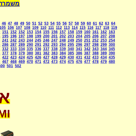
a International
46
47
48
49
50
51
52
53
54
55
56
57
58
59
60
61
62
63
64
105
106
107
108
109
110
111
112
113
114
115
116
117
118
119
0
151
152
152
153
154
155
156
157
158
159
160
161
162
163
4
195
196
197
198
199
200
201
202
203
204
205
206
207
208
0
241
242
243
244
245
246
247
248
249
250
251
252
253
254
5
286
287
289
290
291
292
293
294
295
296
297
298
299
300
1
332
333
334
335
336
337
338
339
340
341
342
343
344
345
6
377
378
379
380
381
382
383
384
385
386
387
388
389
390
1
422
423
424
425
426
427
428
429
430
431
432
433
434
435
6
467
468
469
470
471
472
473
474
475
476
477
478
479
480
500
501
502
או
MI