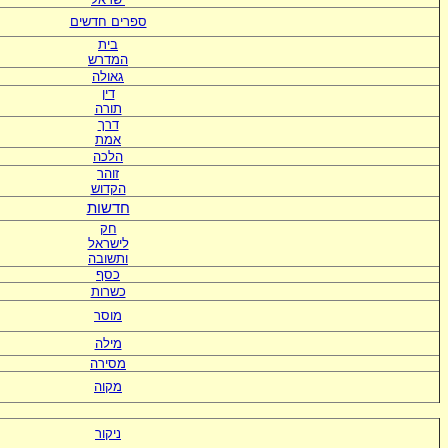
ספרים חדשים
בית
המדרש
גאולה
דין
תורה
דרך
אמת
הלכה
זוהר
הקדוש
חדשות
חק
לישראל
ותשובה
כסף
כשרות
מוסר
מילה
מסירה
מקוה
ניקור