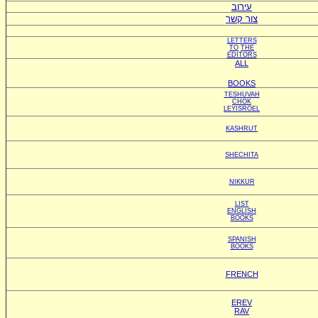
עירוב
צור קשר
LETTERS
TO
THE
EDITORS
ALL
BOOKS
TESHUVAH
CHOK
LEYISROEL
KASHRUT
SHECHITA
NIKKUR
LIST
ENGLISH
BOOKS
SPANISH
BOOKS
FRENCH
EREV
RAV