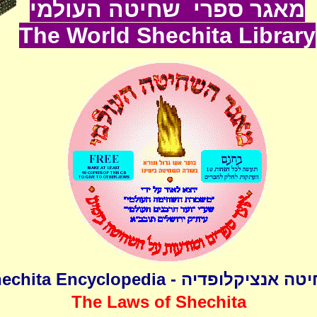
מאגר ספרי שחיטה העולמי
The World
Shechita
Lib
rary
שחיטה אנציקלופדיה - Shechita Encyclo
The Laws of Shechita