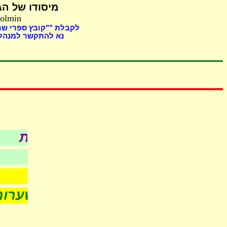
מיסודו של
הג,
Holmin
לקבלת ""קובץ ספרי "
נא להתקשר למנהל 
כל עניני כשר
לפי סדר א-ב
- חדש -