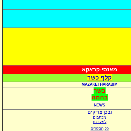
מאנסי-קראקא
קלף כשר
MAZAKEI HARABIM
בשר
בהמה
NEWS
ובכן צדיקים
מכתבים
למערכת
כל
הספרים