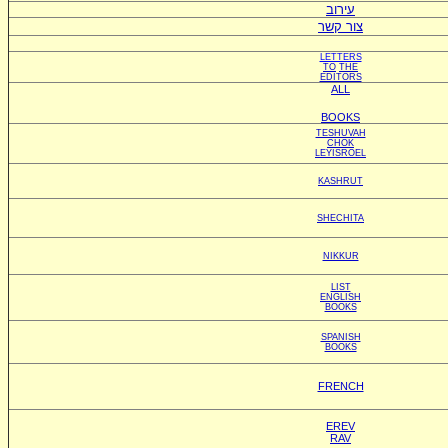
עירוב
צור קשר
LETTERS
TO
THE
EDITORS
ALL
BOOKS
TESHUVAH
CHOK
LEYISROEL
KASHRUT
SHECHITA
NIKKUR
LIST
ENGLISH
BOOKS
SPANISH
BOOKS
FRENCH
EREV
RAV