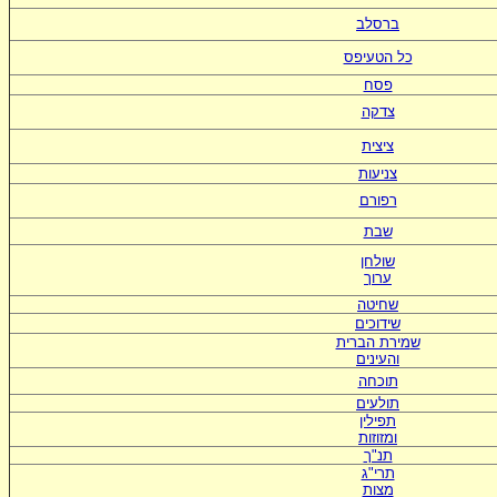
ברסלב
כל הטעיפס
פסח
צדקה
ציצית
צניעות
רפורם
שבת
שולחן
ערוך
שחיטה
שידוכים
ש
מירת הברית
ו
העינים
תוכחה
תולעים
תפילין
ומזוזות
תנ"ך
תרי"ג
מצות