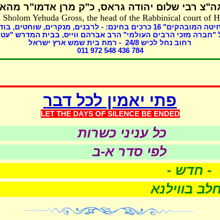
ה"צ רבי שלום יהודה גראס
כ"ק מרן אדמו"ר מהאל
 Sholom Yehuda Gross, the head of the Rabbinical court of 
בוד,
מנקרים, שוחטים,
כרכים בחינם: - לרבנים,
16
שחיטה המובהקים
"חברה מזכי הרבים העולמי" הרב אברהם ווייס, בבית המדרש "עטר
- רמת בית שמש ארץ ישראל
8
רחוב נחל לכיש 24/
011 972 548 436 784
פתי יאמין לכל דבר
LET THE DAYS OF SILEN
CE BE ENDED
כל עניני כשרות
לפי סדר א-ב
- חדש -
 בווילנא