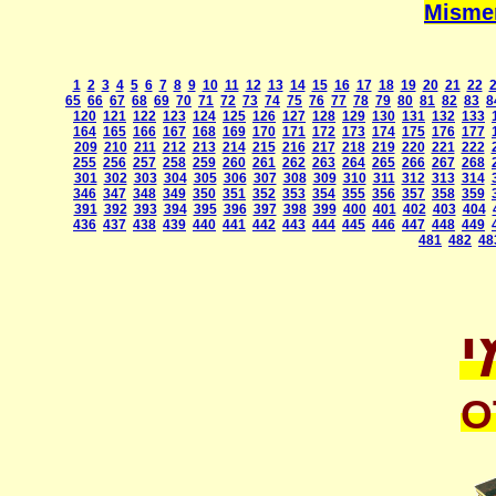
1
2
3
4
5
6
7
8
9
10
11
12
13
14
15
16
17
18
19
20
21
22
65
66
67
68
69
70
71
72
73
74
75
76
77
78
79
80
81
82
83
8
120
121
122
123
124
125
126
127
128
129
130
131
132
133
164
165
166
167
168
169
170
171
172
173
174
175
176
177
209
210
211
212
213
214
215
216
217
218
219
220
221
222
255
256
257
258
259
260
261
262
263
264
265
266
267
268
301
302
303
304
305
306
307
308
309
310
311
312
313
314
346
347
348
349
350
351
352
353
354
355
356
357
358
359
391
392
393
394
395
396
397
398
399
400
401
402
403
404
436
437
438
439
440
441
442
443
444
445
446
447
448
449
481
482
48
י
O