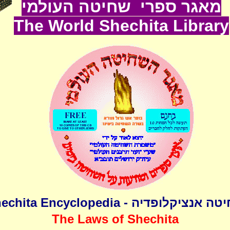
מאגר ספרי שחיטה העולמי
The World
Shechita
Lib
rary
שחיטה אנציקלופדיה - Shechita Encyclo
The Laws of Shechita