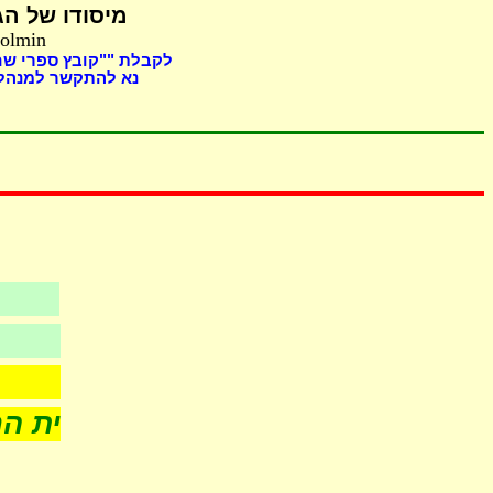
מיסודו של
הג,
Holmin
לקבלת ""קובץ ספרי "
נא להתקשר למנהל 
שערוריית החלב