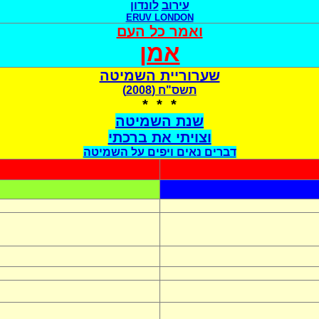
עירוב
לונדון
ERUV LONDON
ואמר כל העם
אמן
שערוריית השמיטה
תשס"ח (2008)
* * *
שנת השמיטה
וצויתי את ברכתי
דברים נאים ויפים על השמיטה