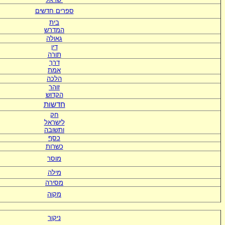
ספרים חדשים
בית
המדרש
גאולה
דין
תורה
דרך
אמת
הלכה
זוהר
הקדוש
חדשות
חק
לישראל
ותשובה
כסף
כשרות
מוסר
מילה
מסירה
מקוה
ניקור