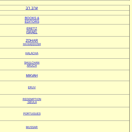
ערב רב
BOOKS &
EDITORS
ERETZ
ISRAEL
ZOHAR
HA KADDOSH
HALACHA
SHULCHAN
ARUCH
MIKVAH
ERUV
REDEMPTION
GEULA
PORTUGUES
MUSSAR