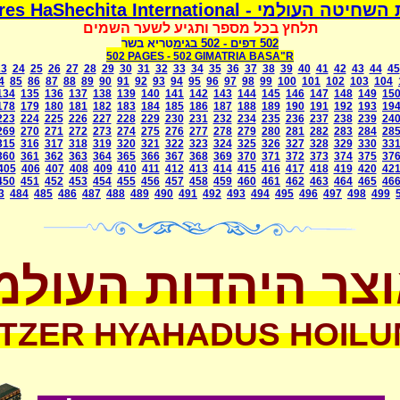
משמרת השחיטה העולמי - Mismeres HaShechit
תלחץ בכל מספר ותגיע לשער השמים
בגימטריא בשר
- 502
502 דפים
502 PAGES -
502 GIMATRIA BASA"R
23
24
25
26
27
28
29
30
31
32
33
34
35
36
37
38
39
40
41
42
43
44
45
4
85
86
87
88
89
90
91
92
93
94
95
96
97
98
99
100
101
102
103
104
134
135
136
137
138
139
140
141
142
143
144
145
146
147
148
149
15
178
179
180
181
182
183
184
185
186
187
188
189
190
191
192
193
19
223
224
225
226
227
228
229
230
231
232
234
235
236
237
238
239
24
269
270
271
272
273
274
275
276
277
278
279
280
281
282
283
284
28
315
316
317
318
319
320
321
322
323
324
325
326
327
328
329
330
33
360
361
362
363
364
365
366
367
368
369
370
371
372
373
374
375
37
405
406
407
408
409
410
411
412
413
414
415
416
417
418
419
420
42
450
451
452
453
454
455
456
457
458
459
460
461
462
463
464
465
46
3
484
485
486
487
488
489
490
491
492
493
494
495
496
497
498
499
צר היהדות העולמ
TZER HYAHADUS HOILU