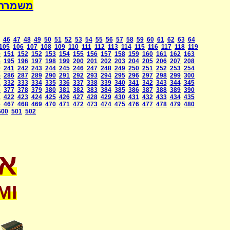
a International
46
47
48
49
50
51
52
53
54
55
56
57
58
59
60
61
62
63
64
105
106
107
108
109
110
111
112
113
114
115
116
117
118
119
0
151
152
152
153
154
155
156
157
158
159
160
161
162
163
4
195
196
197
198
199
200
201
202
203
204
205
206
207
208
0
241
242
243
244
245
246
247
248
249
250
251
252
253
254
5
286
287
289
290
291
292
293
294
295
296
297
298
299
300
1
332
333
334
335
336
337
338
339
340
341
342
343
344
345
6
377
378
379
380
381
382
383
384
385
386
387
388
389
390
1
422
423
424
425
426
427
428
429
430
431
432
433
434
435
6
467
468
469
470
471
472
473
474
475
476
477
478
479
480
500
501
502
או
MI