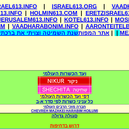
RAEL613.INFO
|
ISRAEL613.ORG
|
VAAD
13.INFO
|
HOLMIN613.COM
|
ERETZISRAEL6
JERUSALEM613.INFO
|
KOTEL613.INFO
|
MOS
OM
|
VAADHARABONIM.INFO
|
AARONTEITEL
שנת השמיטה וצויתי את ברכתי 
אתר המפות
|
|
ME
ועד הכשרות העולמי
דפי ועד הכשרות העולמי
כל עניני כשרות לפי סדר א-ב
חברה מזכי הרבים העולמי
CHEVREH MAZAKEI HARABIM HOILUMI
סגולה גדולה
דרוש בדחיפות