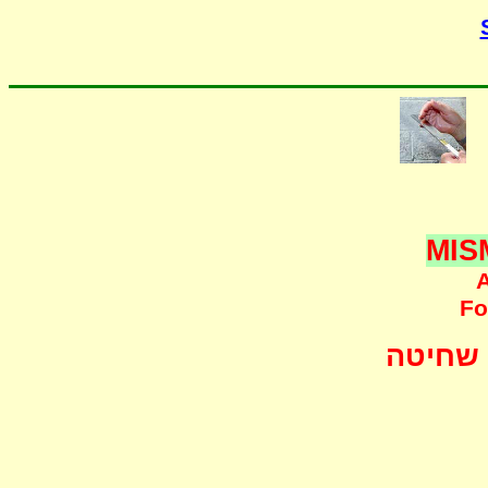
MIS
A
F
o
שחיטה