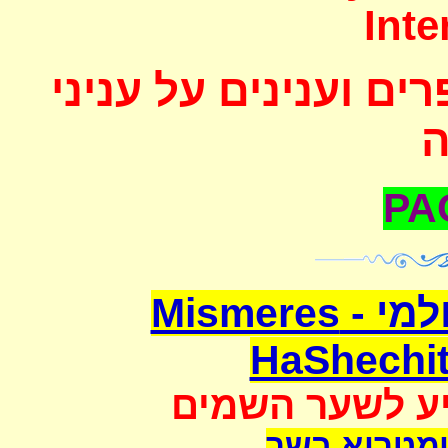
Inte
ם וענינים על עניני
משמרת השחיטה העולמי - Mismeres
HaShechit
יע לשער השמים
מטריא בשר