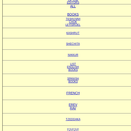
EDITORS
ALL
BOOKS
TESHUVAH
CHOK
LEYISROEL
KASHRUT
SHECHITA
NIKKUR
LIST
ENGLISH
BOOKS
SPANISH
BOOKS
FRENCH
EREV
RAV
TZEDDAKA
TZITZIT