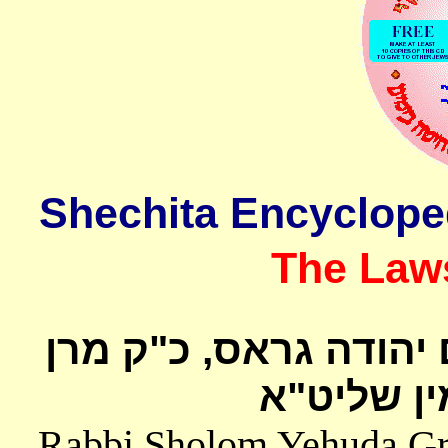
The Laws
 יהודה גראס
כ"ק מרן
ן שליט"א
Rabbi Sholom Yehuda Gros