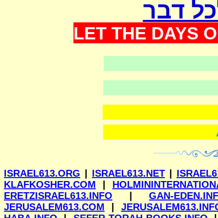
כל דבר
LET THE DAYS O
וילנא
ISRAEL613.ORG
|
ISRAEL613.NET
|
ISRAEL6
KLAFKOSHER.COM
|
HOLMININTERNATION
ERETZISRAEL613.INFO
|
GAN-EDEN.IN
JERUSALEM613.COM
|
JERUSALEM613.INF