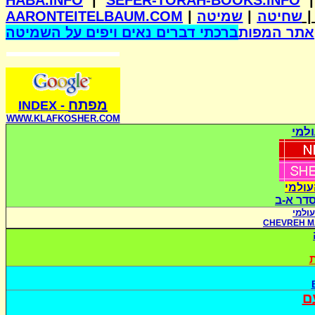
HABA.INFO
|
SEFER-TORAH-BOOKS.INFO
AARONTEITELBAUM.COM
|
שמיטה
|
שחיטה
אתר המפות
ברכתי דברים נאים ויפים על השמיטה
מפתח
INDE
X
-
WWW.KLAFKOSHER.COM
למי
עולמי
סדר א-ב
ולמי
CHEVREH M
ת
ם