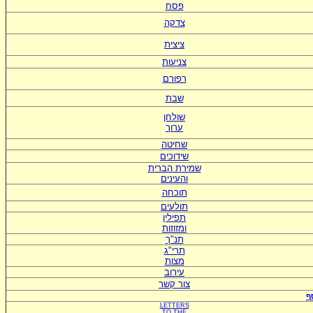
פסח
צדקה
ציצית
צניעות
רפורם
שבת
שולחן
ערוך
שחיטה
שידוכים
ש
מירת הברית
ו
העינים
תוכחה
תולעים
תפילין
ומזוזות
תנ"ך
תרי"ג
מצות
עירוב
צור קשר
ף
LETTERS
TO
THE