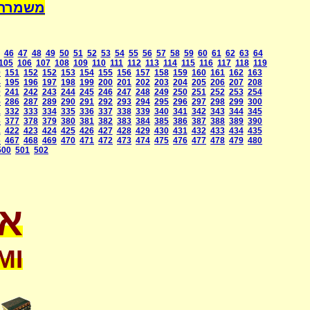
a International
46
47
48
49
50
51
52
53
54
55
56
57
58
59
60
61
62
63
64
105
106
107
108
109
110
111
112
113
114
115
116
117
118
119
0
151
152
152
153
154
155
156
157
158
159
160
161
162
163
4
195
196
197
198
199
200
201
202
203
204
205
206
207
208
0
241
242
243
244
245
246
247
248
249
250
251
252
253
254
5
286
287
289
290
291
292
293
294
295
296
297
298
299
300
1
332
333
334
335
336
337
338
339
340
341
342
343
344
345
6
377
378
379
380
381
382
383
384
385
386
387
388
389
390
1
422
423
424
425
426
427
428
429
430
431
432
433
434
435
6
467
468
469
470
471
472
473
474
475
476
477
478
479
480
500
501
502
או
MI