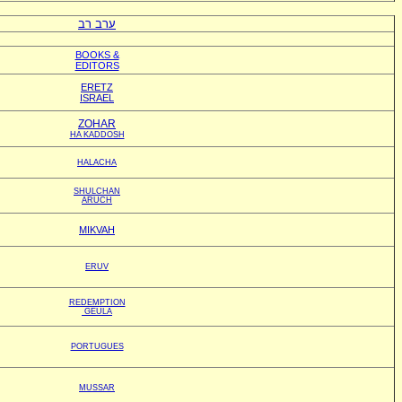
ערב רב
BOOKS &
EDITORS
ERETZ
ISRAEL
ZOHAR
HA KADDOSH
HALACHA
SHULCHAN
ARUCH
MIKVAH
ERUV
REDEMPTION
GEULA
PORTUGUES
MUSSAR