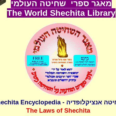
מאגר ספרי שחיטה העולמי
The World
Shechita
Lib
rary
שחיטה אנציקלופדיה - Shechita Encyclo
The Laws of Shechita