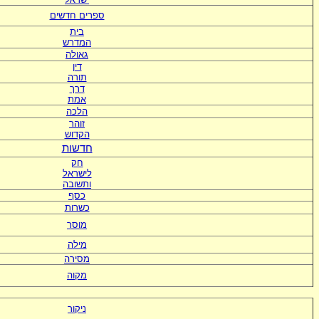
ספרים חדשים
בית
המדרש
גאולה
דין
תורה
דרך
אמת
הלכה
זוהר
הקדוש
חדשות
חק
לישראל
ותשובה
כסף
כשרות
מוסר
מילה
מסירה
מקוה
ניקור