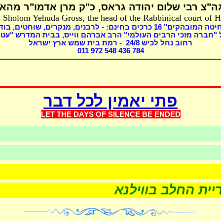
ה"צ רבי שלום יהודה גראס
כ"ק מרן אדמו"ר מהאל
 Sholom Yehuda Gross, the head of the Rabbinical court of 
בוד,
מנקרים, שוחטים,
כרכים בחינם: - לרבנים,
16
שחיטה המובהקים
"חברה מזכי הרבים העולמי" הרב אברהם ווייס, בבית המדרש "עטר
- רמת בית שמש ארץ ישראל
8
רחוב נחל לכיש 24/
011 972 548 436 784
פתי יאמין לכל דבר
LET THE DAYS OF SILEN
CE BE ENDED
רות
שערוריית החלב בווילנא