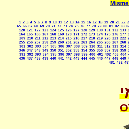
1
2
3
4
5
6
7
8
9
10
11
12
13
14
15
16
17
18
19
20
21
22
65
66
67
68
69
70
71
72
73
74
75
76
77
78
79
80
81
82
83
8
120
121
122
123
124
125
126
127
128
129
130
131
132
133
164
165
166
167
168
169
170
171
172
173
174
175
176
177
209
210
211
212
213
214
215
216
217
218
219
220
221
222
255
256
257
258
259
260
261
262
263
264
265
266
267
268
301
302
303
304
305
306
307
308
309
310
311
312
313
314
346
347
348
349
350
351
352
353
354
355
356
357
358
359
391
392
393
394
395
396
397
398
399
400
401
402
403
404
436
437
438
439
440
441
442
443
444
445
446
447
448
449
481
482
48
י
O