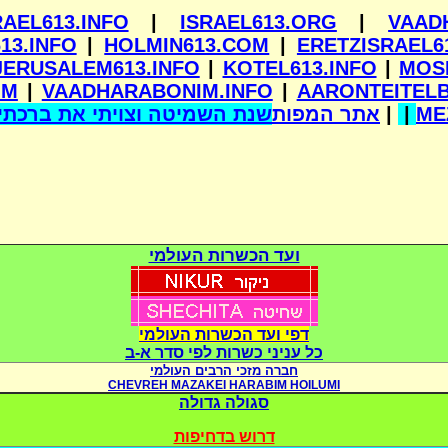
RAEL613.INFO
|
ISRAEL613.ORG
|
VAAD
13.INFO
|
HOLMIN613.COM
|
ERETZISRAEL6
JERUSALEM613.INFO
|
KOTEL613.INFO
|
MOS
OM
|
VAADHARABONIM.INFO
|
AARONTEITEL
שנת השמיטה וצויתי את ברכתי 
אתר המפות
|
|
ME
ועד הכשרות העולמי
דפי ועד הכשרות העולמי
כל עניני כשרות לפי סדר א-ב
חברה מזכי הרבים העולמי
CHEVREH MAZAKEI HARABIM HOILUMI
סגולה גדולה
דרוש בדחיפות