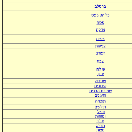
ברסלב
כל הטעיפס
פסח
צדקה
ציצית
צניעות
רפורם
שבת
שולחן
ערוך
שחיטה
שידוכים
ש
מירת הברית
ו
העינים
תוכחה
תולעים
תפילין
ומזוזות
תנ"ך
תרי"ג
מצות