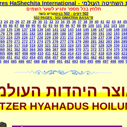
משמרת השחיטה העולמי - Mismeres HaShechit
תלחץ בכל מספר ותגיע לשער השמים
בגימטריא בשר
- 502
502 דפים
502 PAGES -
502 GIMATRIA BASA"R
23
24
25
26
27
28
29
30
31
32
33
34
35
36
37
38
39
40
41
42
43
44
45
4
85
86
87
88
89
90
91
92
93
94
95
96
97
98
99
100
101
102
103
104
134
135
136
137
138
139
140
141
142
143
144
145
146
147
148
149
15
178
179
180
181
182
183
184
185
186
187
188
189
190
191
192
193
19
223
224
225
226
227
228
229
230
231
232
234
235
236
237
238
239
24
269
270
271
272
273
274
275
276
277
278
279
280
281
282
283
284
28
315
316
317
318
319
320
321
322
323
324
325
326
327
328
329
330
33
360
361
362
363
364
365
366
367
368
369
370
371
372
373
374
375
37
405
406
407
408
409
410
411
412
413
414
415
416
417
418
419
420
42
450
451
452
453
454
455
456
457
458
459
460
461
462
463
464
465
46
3
484
485
486
487
488
489
490
491
492
493
494
495
496
497
498
499
צר היהדות העולמ
TZER HYAHADUS HOILU