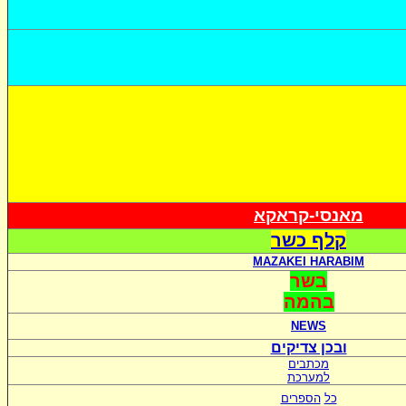
מאנסי-קראקא
קלף כשר
MAZAKEI HARABIM
בשר
בהמה
NEWS
ובכן צדיקים
מכתבים
למערכת
כל
הספרים