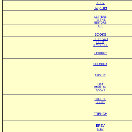
עירוב
צור קשר
LETTERS
TO
THE
EDITORS
ALL
BOOKS
TESHUVAH
CHOK
LEYISROEL
KASHRUT
SHECHITA
NIKKUR
LIST
ENGLISH
BOOKS
SPANISH
BOOKS
FRENCH
EREV
RAV