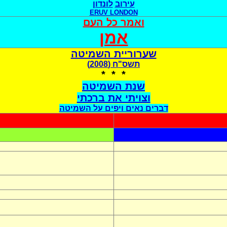
עירוב
לונדון
ERUV LONDON
ואמר כל העם
אמן
שערוריית השמיטה
תשס"ח (2008)
* * *
שנת השמיטה
וצויתי את ברכתי
דברים נאים ויפים על השמיטה