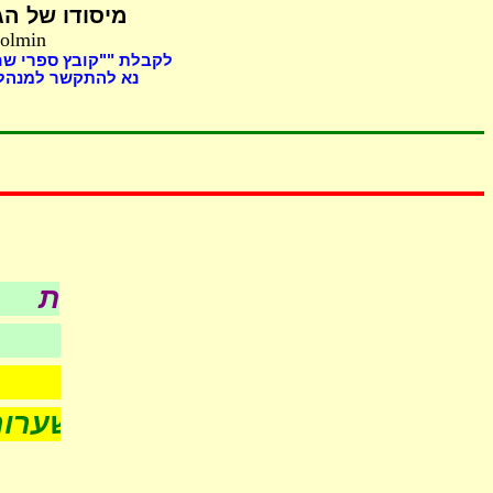
מיסודו של
הג,
Holmin
לקבלת ""קובץ ספרי "
נא להתקשר למנהל 
כל עניני כש
לפי סדר א-ב
- חדש -