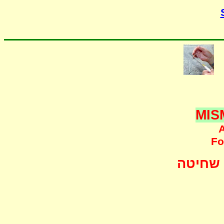
MIS
A
F
o
שחיטה