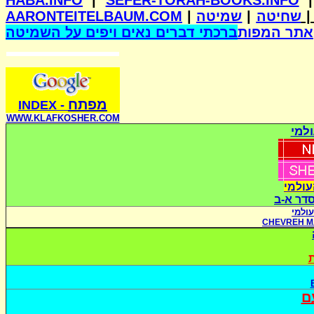
HABA.INFO
|
SEFER-TORAH-BOOKS.INFO
AARONTEITELBAUM.COM
|
שמיטה
|
שחיטה
אתר המפות
ברכתי דברים נאים ויפים על השמיטה
מפתח
INDE
X
-
WWW.KLAFKOSHER.COM
למי
עולמי
סדר א-ב
ולמי
CHEVREH M
ת
ם