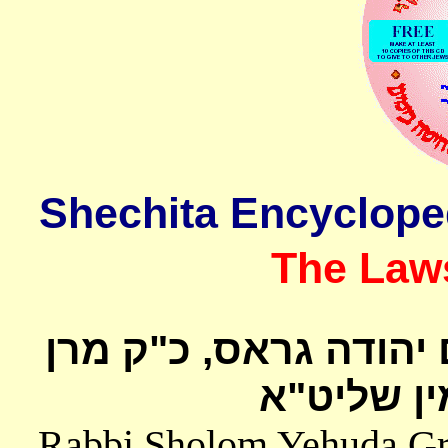
The Laws
 יהודה גראס
כ"ק מרן
ן שליט"א
Rabbi Sholom Yehuda Gros