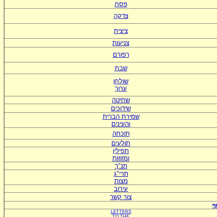
פסח
צדקה
ציצית
צניעות
רפורם
שבת
שולחן
ערוך
שחיטה
שידוכים
ש
מירת הברית
ו
העינים
תוכחה
תולעים
תפילין
ומזוזות
תנ"ך
תרי"ג
מצות
עירוב
צור קשר
ף
LETTERS
TO
THE