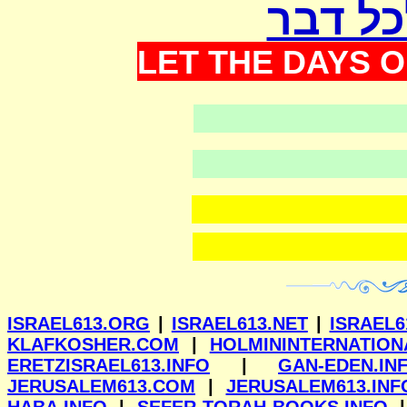
כל דבר
LET THE DAYS O
וילנא
ISRAEL613.ORG
|
ISRAEL613.NET
|
ISRAEL6
KLAFKOSHER.COM
|
HOLMININTERNATION
ERETZISRAEL613.INFO
|
GAN-EDEN.IN
JERUSALEM613.COM
|
JERUSALEM613.INF