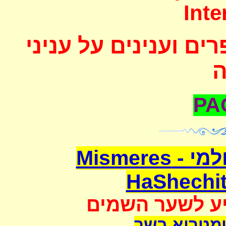
Inte
ם וענינים על עניני
משמרת השחיטה העולמי - Mismeres
HaShechit
יע לשער השמים
מטריא בשר