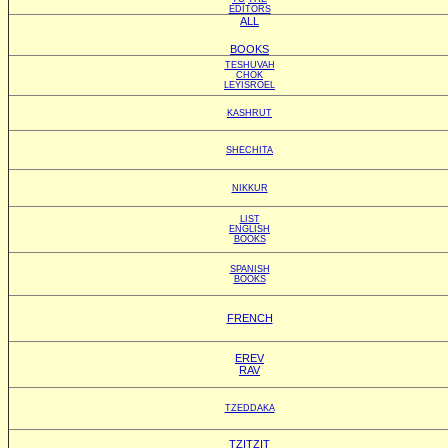
EDITORS
ALL
BOOKS
TESHUVAH
CHOK
LEYISROEL
KASHRUT
SHECHITA
NIKKUR
LIST
ENGLISH
BOOKS
SPANISH
BOOKS
FRENCH
EREV
RAV
TZEDDAKA
TZITZIT