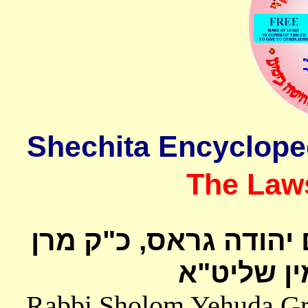
The Laws
 יהודה גראס
כ"ק מרן
ן שליט"א
Rabbi Sholom Yehuda Gros