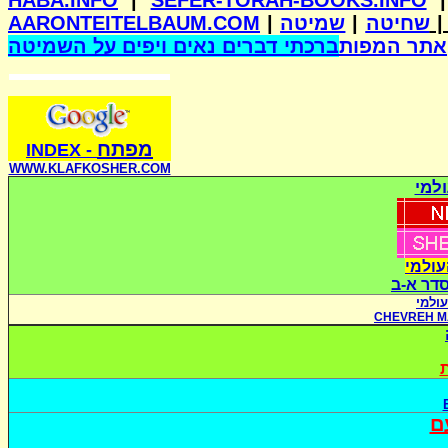
HABA.INFO
|
SEFER-TORAH-BOOKS.INFO
AARONTEITELBAUM.COM
|
שמיטה
|
שחיטה
אתר המפות
ברכתי דברים נאים ויפים על השמיטה
מפתח
INDE
X
-
WWW.KLAFKOSHER.COM
למי
עולמי
סדר א-ב
ולמי
CHEVREH M
ת
ם