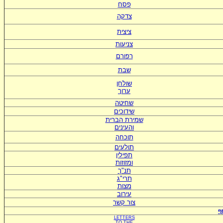
פסח
צדקה
ציצית
צניעות
רפורם
שבת
שולחן
ערוך
שחיטה
שידוכים
ש
מירת הברית
ו
העינים
תוכחה
תולעים
תפילין
ומזוזות
תנ"ך
תרי"ג
מצות
עירוב
צור קשר
ף
LETTERS
TO
THE