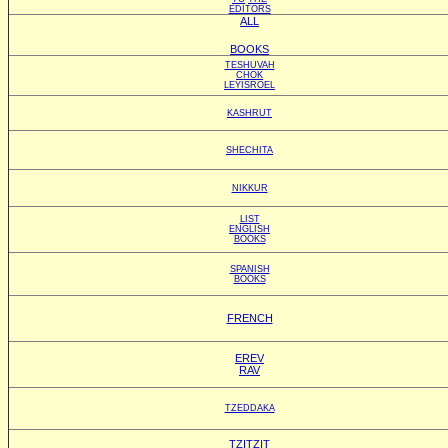
EDITORS
ALL
BOOKS
TESHUVAH
CHOK
LEYISROEL
KASHRUT
SHECHITA
NIKKUR
LIST
ENGLISH
BOOKS
SPANISH
BOOKS
FRENCH
EREV
RAV
TZEDDAKA
TZITZIT