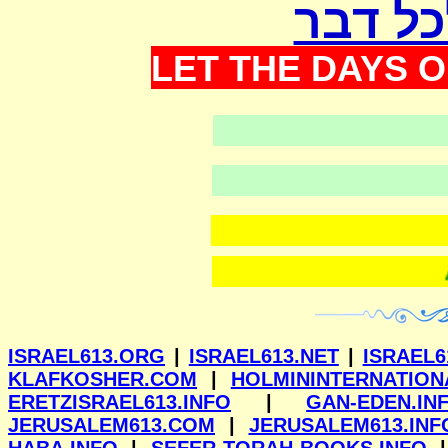
כל דבר
LET THE DAYS O
ווילנא
ISRAEL613.ORG
|
ISRAEL613.NET
|
ISRAEL6
KLAFKOSHER.COM
|
HOLMININTERNATION
ERETZISRAEL613.INFO
|
GAN-EDEN.IN
JERUSALEM613.COM
|
JERUSALEM613.INF