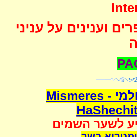
Inte
ם וענינים על עניני
משמרת השחיטה העולמי - Mismeres
HaShechit
יע לשער השמים
מטריא בשר