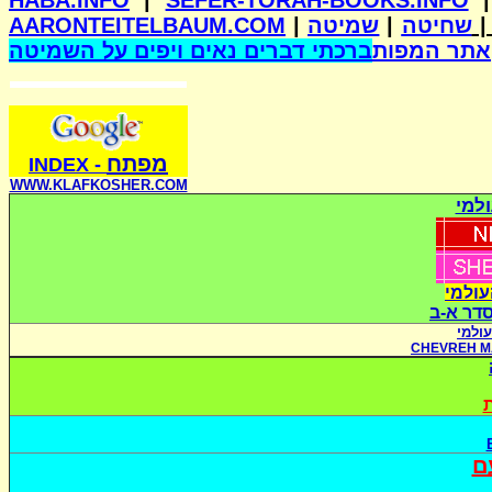
HABA.INFO
|
SEFER-TORAH-BOOKS.INFO
AARONTEITELBAUM.COM
|
שמיטה
|
שחיטה
אתר המפות
ברכתי דברים נאים ויפים על השמיטה
מפתח
INDE
X
-
WWW.KLAFKOSHER.COM
למי
עולמי
סדר א-ב
ולמי
CHEVREH M
ת
ם