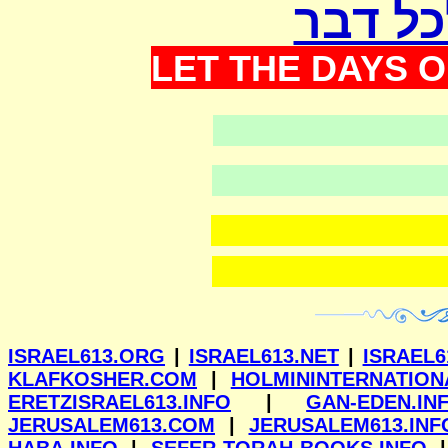
כל דבר
LET THE DAYS O
וילנא
ISRAEL613.ORG
|
ISRAEL613.NET
|
ISRAEL6
KLAFKOSHER.COM
|
HOLMININTERNATION
ERETZISRAEL613.INFO
|
GAN-EDEN.IN
JERUSALEM613.COM
|
JERUSALEM613.INF