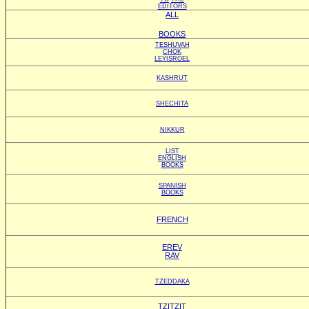
EDITORS
ALL
BOOKS
TESHUVAH
CHOK
LEYISROEL
KASHRUT
SHECHITA
NIKKUR
LIST
ENGLISH
BOOKS
SPANISH
BOOKS
FRENCH
EREV
RAV
TZEDDAKA
TZITZIT