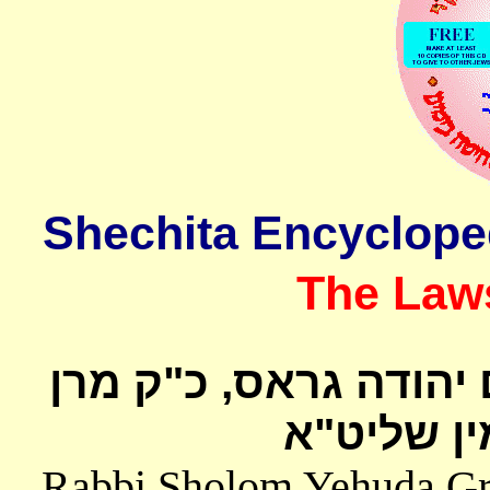
The Laws
 יהודה גראס
כ"ק מרן
ן שליט"א
Rabbi Sholom Yehuda Gros