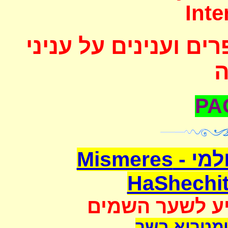
Inte
ם וענינים על עניני
משמרת השחיטה העולמי - Mismeres
HaShechit
יע לשער השמים
מטריא בשר