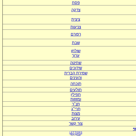
פסח
צדקה
ציצית
צניעות
רפורם
שבת
שולחן
ערוך
שחיטה
שידוכים
ש
מירת הברית
ו
העינים
תוכחה
תולעים
תפילין
ומזוזות
תנ"ך
תרי"ג
מצות
עירוב
צור קשר
ף
LETTERS
TO
THE