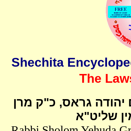
The Laws
 יהודה גראס
כ"ק מרן
ן שליט"א
Rabbi Sholom Yehuda Gros