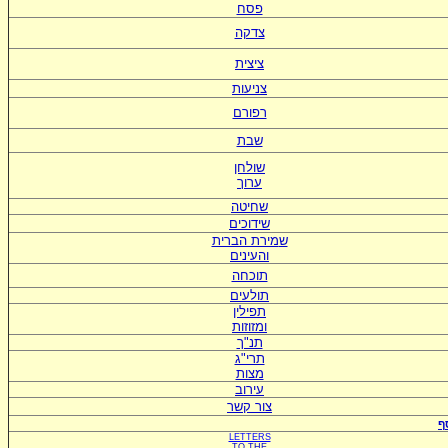
פסח
צדקה
ציצית
צניעות
רפורם
שבת
שולחן
ערוך
שחיטה
שידוכים
ש
מירת הברית
ו
העינים
תוכחה
תולעים
תפילין
ומזוזות
תנ"ך
תרי"ג
מצות
עירוב
צור קשר
ף
LETTERS
TO
THE