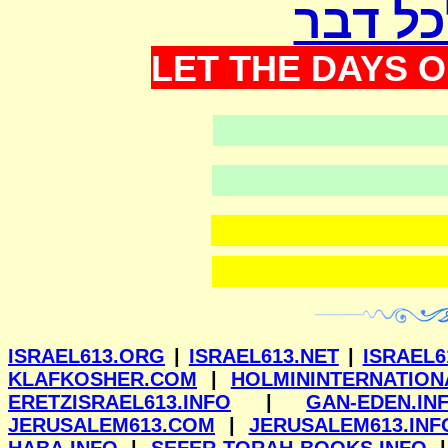
כל דבר
LET THE DAYS O
וילנא
ISRAEL613.ORG
|
ISRAEL613.NET
|
ISRAEL6
KLAFKOSHER.COM
|
HOLMININTERNATION
ERETZISRAEL613.INFO
|
GAN-EDEN.IN
JERUSALEM613.COM
|
JERUSALEM613.INF