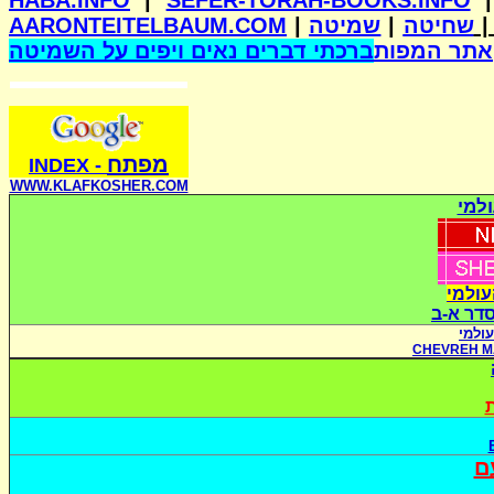
HABA.INFO
|
SEFER-TORAH-BOOKS.INFO
AARONTEITELBAUM.COM
|
שמיטה
|
שחיטה
אתר המפות
ברכתי דברים נאים ויפים על השמיטה
מפתח
INDE
X
-
WWW.KLAFKOSHER.COM
למי
עולמי
סדר א-ב
ולמי
CHEVREH M
ת
ם