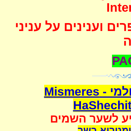
Inte
ם וענינים על עניני
משמרת השחיטה העולמי - Mismeres
HaShechit
יע לשער השמים
מטריא בשר