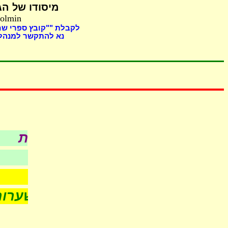
מיסודו של
הג,
Holmin
לקבלת ""קובץ ספרי "
נא להתקשר למנהל 
כל עניני כשר
לפי סדר א-ב
- חדש -