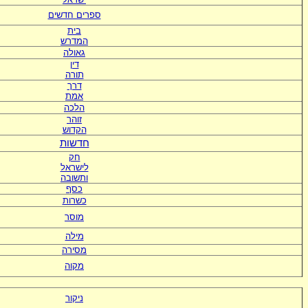
ספרים חדשים
בית
המדרש
גאולה
דין
תורה
דרך
אמת
הלכה
זוהר
הקדוש
חדשות
חק
לישראל
ותשובה
כסף
כשרות
מוסר
מילה
מסירה
מקוה
ניקור