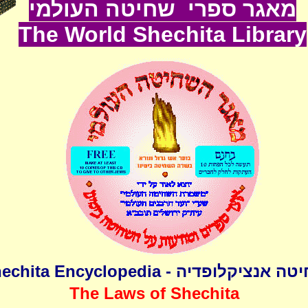
מאגר ספרי שחיטה העולמי
The World
Shechita
Lib
rary
שחיטה אנציקלופדיה - Shechita Encyclo
The Laws of Shechita