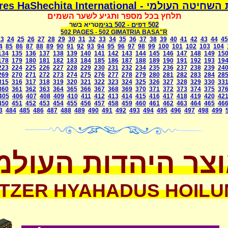
משמרת השחיטה העולמי - Mismeres HaShechit
תלחץ בכל מספר ותגיע לשער השמים
בגימטריא בשר
- 502
502 דפים
502 PAGES -
502 GIMATRIA BASA"R
23
24
25
26
27
28
29
30
31
32
33
34
35
36
37
38
39
40
41
42
43
44
45
4
85
86
87
88
89
90
91
92
93
94
95
96
97
98
99
100
101
102
103
104
134
135
136
137
138
139
140
141
142
143
144
145
146
147
148
149
15
178
179
180
181
182
183
184
185
186
187
188
189
190
191
192
193
19
223
224
225
226
227
228
229
230
231
232
234
235
236
237
238
239
24
269
270
271
272
273
274
275
276
277
278
279
280
281
282
283
284
28
315
316
317
318
319
320
321
322
323
324
325
326
327
328
329
330
33
360
361
362
363
364
365
366
367
368
369
370
371
372
373
374
375
37
405
406
407
408
409
410
411
412
413
414
415
416
417
418
419
420
42
450
451
452
453
454
455
456
457
458
459
460
461
462
463
464
465
46
3
484
485
486
487
488
489
490
491
492
493
494
495
496
497
498
499
צר היהדות העולמ
TZER HYAHADUS HOILU