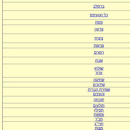
ברסלב
כל הטעיפס
פסח
צדקה
ציצית
צניעות
רפורם
שבת
שולחן
ערוך
שחיטה
שידוכים
ש
מירת הברית
ו
העינים
תוכחה
תולעים
תפילין
ומזוזות
תנ"ך
תרי"ג
מצות