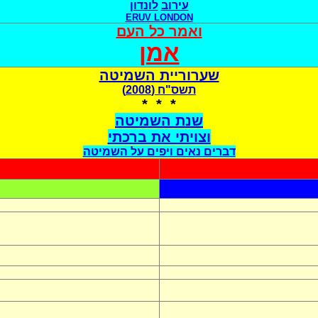
עירוב
לונדון
ERUV LONDON
ואמר כל העם
אמן
שערוריית השמיטה
תשס"ח (2008)
* * *
שנת השמיטה
וצויתי את ברכתי
דברים נאים ויפים על השמיטה