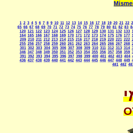
1
2
3
4
5
6
7
8
9
10
11
12
13
14
15
16
17
18
19
20
21
22
65
66
67
68
69
70
71
72
73
74
75
76
77
78
79
80
81
82
83
8
120
121
122
123
124
125
126
127
128
129
130
131
132
133
164
165
166
167
168
169
170
171
172
173
174
175
176
177
209
210
211
212
213
214
215
216
217
218
219
220
221
222
255
256
257
258
259
260
261
262
263
264
265
266
267
268
301
302
303
304
305
306
307
308
309
310
311
312
313
314
346
347
348
349
350
351
352
353
354
355
356
357
358
359
391
392
393
394
395
396
397
398
399
400
401
402
403
404
436
437
438
439
440
441
442
443
444
445
446
447
448
449
481
482
48
י
O