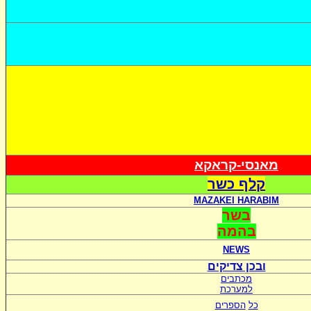
מאנסי-קראקא
קלף כשר
MAZAKEI HARABIM
בשר
בהמה
NEWS
ובכן צדיקים
מכתבים
למערכת
כל
הספרים