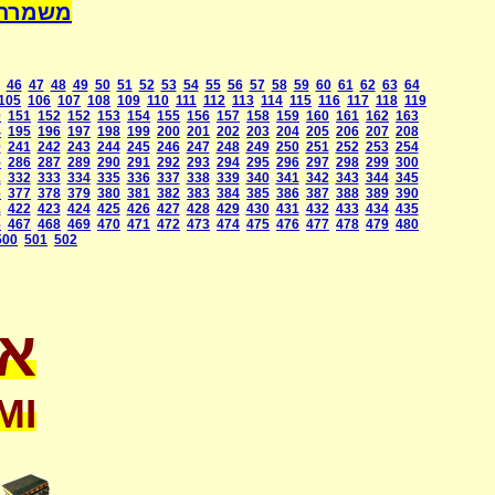
a International
46
47
48
49
50
51
52
53
54
55
56
57
58
59
60
61
62
63
64
105
106
107
108
109
110
111
112
113
114
115
116
117
118
119
0
151
152
152
153
154
155
156
157
158
159
160
161
162
163
4
195
196
197
198
199
200
201
202
203
204
205
206
207
208
0
241
242
243
244
245
246
247
248
249
250
251
252
253
254
5
286
287
289
290
291
292
293
294
295
296
297
298
299
300
1
332
333
334
335
336
337
338
339
340
341
342
343
344
345
6
377
378
379
380
381
382
383
384
385
386
387
388
389
390
1
422
423
424
425
426
427
428
429
430
431
432
433
434
435
6
467
468
469
470
471
472
473
474
475
476
477
478
479
480
500
501
502
או
MI