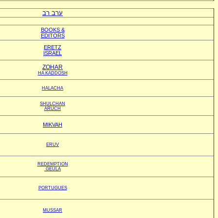
ערב רב
BOOKS &
EDITORS
ERETZ
ISRAEL
ZOHAR
HA KADDOSH
HALACHA
SHULCHAN
ARUCH
MIKVAH
ERUV
REDEMPTION
GEULA
PORTUGUES
MUSSAR