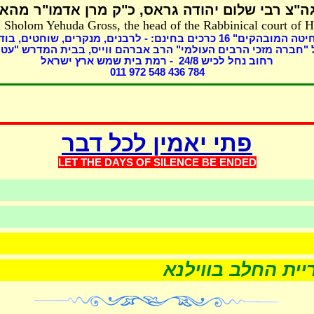
ה"צ רבי שלום יהודה גראס
כ"ק מרן אדמו"ר מהאל
 Sholom Yehuda Gross, the head of the Rabbinical court of 
בוד,
מנקרים, שוחטים,
כרכים בחינם: - לרבנים,
16
שחיטה המובהקים
"חברה מזכי הרבים העולמי" הרב אברהם ווייס, בבית המדרש "עטר
- רמת בית שמש ארץ ישראל
8
רחוב נחל לכיש 24/
011 972 548 436 784
פתי יאמין לכל דבר
LET THE DAYS OF SILEN
CE BE ENDED
ות
שערוריית החלב בווילנא