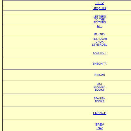
עירוב
צור קשר
LETTERS
TO
THE
EDITORS
ALL
BOOKS
TESHUVAH
CHOK
LEYISROEL
KASHRUT
SHECHITA
NIKKUR
LIST
ENGLISH
BOOKS
SPANISH
BOOKS
FRENCH
EREV
RAV