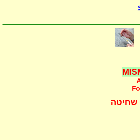
MIS
A
F
o
שחיטה