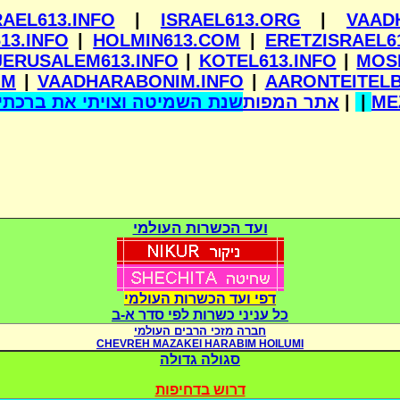
RAEL613.INFO
|
ISRAEL613.ORG
|
VAAD
13.INFO
|
HOLMIN613.COM
|
ERETZISRAEL6
JERUSALEM613.INFO
|
KOTEL613.INFO
|
MOS
OM
|
VAADHARABONIM.INFO
|
AARONTEITEL
שנת השמיטה וצויתי את ברכתי 
אתר המפות
|
|
ME
ועד הכשרות העולמי
דפי ועד הכשרות העולמי
כל עניני כשרות לפי סדר א-ב
חברה מזכי הרבים העולמי
CHEVREH MAZAKEI HARABIM HOILUMI
סגולה גדולה
דרוש בדחיפות