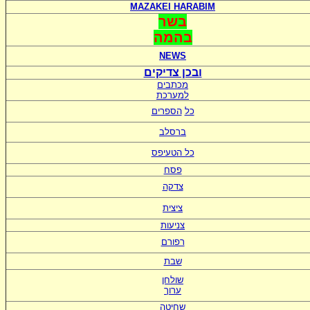
MAZAKEI HARABIM
בשר
בהמה
NEWS
ובכן צדיקים
מכתבים
למערכת
כל
הספרים
ברסלב
כל הטעיפס
פסח
צדקה
ציצית
צניעות
רפורם
שבת
שולחן
ערוך
שחיטה