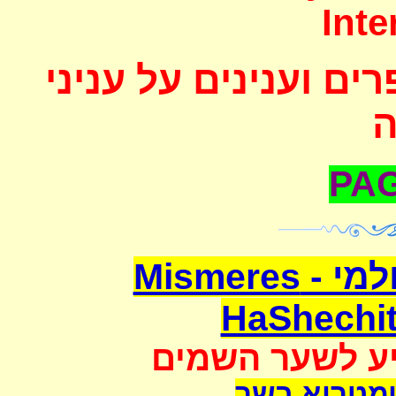
Inte
ם וענינים על עניני
משמרת השחיטה העולמי - Mismeres
HaShechit
יע לשער השמים
מטריא בשר