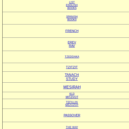
LIST
ENGLISH
BOOKS
SPANISH
BOOKS
FRENCH
EREV
RAV
TZEDDAKA
TZITZIT
TANACH
STUDY
MESIRAH
613
MITZVOT
TEFILLIN
MEZUZOT
PASSOVER
THE WAY