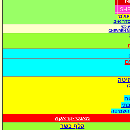
עולמי
סדר א-ב
ולמי
CHEVREH M
ת
ם
יטה
ה
כתי
 השמיטה
מאנסי-קראקא
קלף כשר