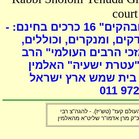
court
כרכים בחינם: -
16
ובהקים
דקים, ומנקרים, וכוללים
י הרבים העולמי" הרב
"עטרת ישעיה" האלמין
- ת שמש ארץ ישראל
011 972
ב"העולם קעז" (טש'יז
ל
הגה"צ רבי
כ"ק מרן אדמו"ר שליט"א מהאלמין