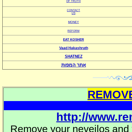
OF TRUTH
CONTACT
US
MONEY
REFORM
EAT KOSHER
Vaad Hakashruth
SHATNEZ
אתר המפות
REMOVE
http://www.r
Remove your neveilos and t