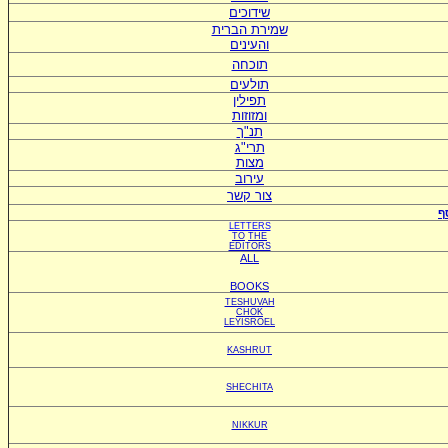
שידוכים
ש
מירת הברית
ו
העינים
תוכחה
תולעים
תפילין
ומזוזות
תנ"ך
תרי"ג
מצות
עירוב
צור קשר
ף
LETTERS
TO
THE
EDITORS
ALL
BOOKS
TESHUVAH
CHOK
LEYISROEL
KASHRUT
SHECHITA
NIKKUR