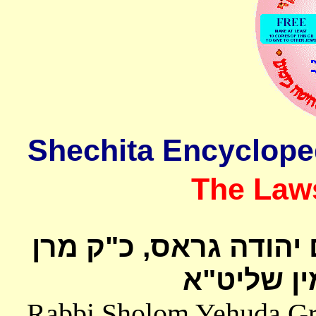
The Laws
 יהודה גראס
כ"ק מרן
ן שליט"א
Rabbi Sholom Yehuda Gros