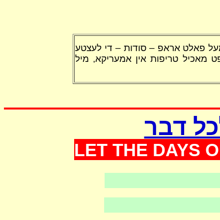
על פאלט אראפ – סודות – די לעצטע
פט מאכיל טריפות אין אמעריקא, מיל
כל דבר
LET THE DAYS O