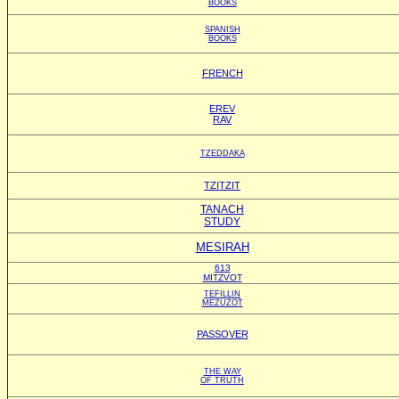
BOOKS
SPANISH
BOOKS
FRENCH
EREV
RAV
TZEDDAKA
TZITZIT
TANACH
STUDY
MESIRAH
613
MITZVOT
TEFILLIN
MEZUZOT
PASSOVER
THE WAY
OF TRUTH