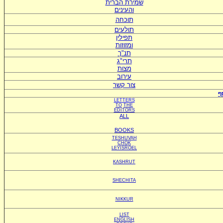
ש
מירת הברית
ו
העינים
תוכחה
תולעים
תפילין
ומזוזות
תנ"ך
תרי"ג
מצות
עירוב
צור קשר
ף
LETTERS
TO
THE
EDITORS
ALL
BOOKS
TESHUVAH
CHOK
LEYISROEL
KASHRUT
SHECHITA
NIKKUR
LIST
ENGLISH