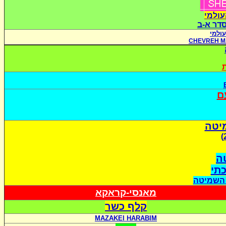
עולמי
סדר א-ב
ולמי
CHEVREH M
ת
ם
יטה
ה
כתי
 השמיטה
מאנסי-קראקא
קלף כשר
MAZAKEI HARABIM