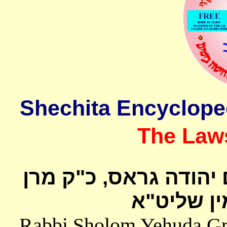
The Laws
 יהודה גראס
כ"ק מרן
ן שליט"א
Rabbi Sholom Yehuda Gros