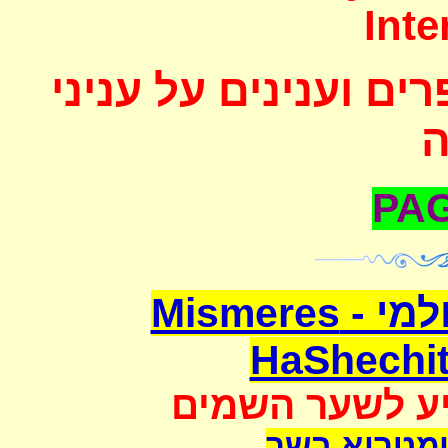
Inte
ם וענינים על עניני
משמרת השחיטה העולמי - Mismeres
HaShechit
יע לשער השמים
מטריא בשר