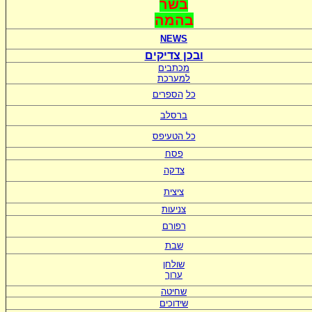
בשר
בהמה
NEWS
ובכן צדיקים
מכתבים
למערכת
כל
הספרים
ברסלב
כל הטעיפס
פסח
צדקה
ציצית
צניעות
רפורם
שבת
שולחן
ערוך
שחיטה
שידוכים