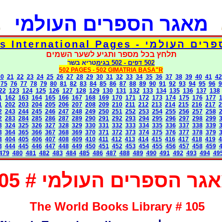
מאגר הספרים העולמי
Torah Books International Pages
תלחץ בכל מספר ותגיע לשער השמים
502 דפים
- 502
בגימטריא בשר
502 PAGES -
502 GIMATRIA BASA"R
20
21
22
23
24
25
26
27
28
29
30
31
32
33
34
35
36
37
38
39
40
41
42
75
76
77
78
79
80
81
82
83
84
85
86
87
88
89
90
91
92
93
94
95
96
9
22
123
124
125
126
127
128
129
130
131
132
133
134
135
136
137
138
1
162
163
164
165
166
167
168
169
170
171
172
173
174
175
176
177
1
202
203
204
205
206
207
208
209
210
211
212
213
214
215
216
217
2
2
243
244
245
246
247
248
249
250
251
252
253
254
255
256
257
258
2
283
284
285
286
287
289
290
291
292
293
294
295
296
297
298
299
3
324
325
326
327
328
329
330
331
332
333
334
335
336
337
338
339
3
364
365
366
367
368
369
370
371
372
373
374
375
376
377
378
379
3
404
405
406
407
408
409
410
411
412
413
414
415
416
417
418
419
4
3
444
445
446
447
448
449
450
451
452
453
454
455
456
457
458
459
479
480
481
482
483
484
485
486
487
488
489
490
491
492
493
494
49
גר הספרים העולמי # 105
The World Books Library # 105