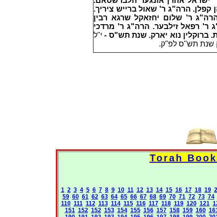
ר' ישראל אהרן אונגער הלברשטאם.
פלן. הרה"ג ר' שאול ברייש ציריך.
הרה"ג ר' שלום יחזאקל שרגא רבין
 ר' רפאל זילבער. הרה"ג ר' מרדכי
. ברוקלין נוא יארק. שנת תש"ס -
י"ל
ק שנת תש"ס לפ"ק.
1
2
3
4
5
6
7
8
9
10
11
12
13
14
15
16
17
18
19
59
60
61
62
63
64
65
66
67
68
69
70
71
72
73
74
110
111
112
113
114
115
116
117
118
119
120
121
1
151
152
152
153
154
155
156
157
158
159
160
16
190
191
192
193
194
195
196
197
198
199
200
20