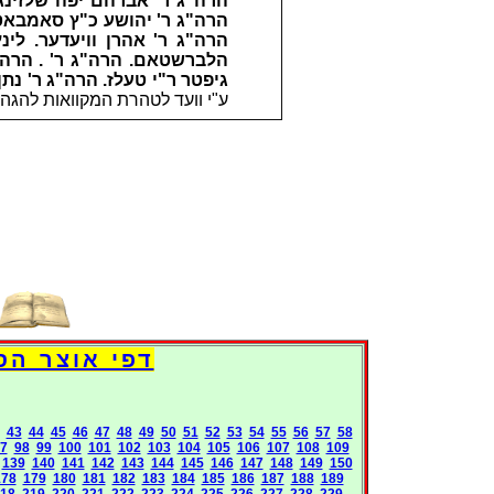
הרה"ג ר' אברהם יפה שלזינגר
הרה"ג ר' יהושע כ"ץ סאמבאטה
הרה"ג ר' אהרן וויעדער. לי
הלברשטאם. הרה"ג ר' . הרה"ג
גיפטר ר"י טעלז. הרה"ג ר' נת
ע"י וועד לטהרת המקוואות להגה"
דפי אוצר הספרים העולמי - 
43
44
45
46
47
48
49
50
51
52
53
54
55
56
57
58
7
98
99
100
101
102
103
104
105
106
107
108
109
139
140
141
142
143
144
145
146
147
148
149
150
178
179
180
181
182
183
184
185
186
187
188
189
18
219
220
221
222
223
224
225
226
227
228
229