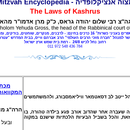
ה אנציקלופדיה - Mitzvah Encyclopedia
The Laws of
Kashrus
"צ רבי שלום יהודה גראס,
כ"ק מרן אדמו"ר מהאל
holom Yehuda Gross, the head of the Rabbinical court o
 כשרות" 16 כרכים בחינם: - לרבנים,
מנקרים, שוחטים,
בודקים, ומנ
ר למנהל "חברה מזכי הרבים העולמי" הרב אברהם ווייס, בבית המדרש "עטרת
רחוב נחל לכיש 24/
8
- רמת בית שמש ארץ ישראל
011 972 548 436 784
מכתב
המקוואות 
ל ייטב לב דסאטמאר וויליאמסבורג, ולהמשתמשים
הרה"ג מו
 שעברה אחר שהדוב אורב פגע בילדה טהורה, בו
את, והכל בשביל הבעיות הלכתיות שישנם במקוה
ובעל 