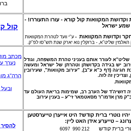
ברו
וקדושת המקוואות
קול קורא - עורו התעוררו! -
קול קו
שמע ישראל
מחקר וקדושת המקוואות
-
ע"י וועד לטהרת המקוואות
אלמין שליט"א, - ברוקלין נוא יארק שנת תש"סו לפ"ק.
מכתב מוד
שליט"א לעורר אותם בעניני טהרת המשפחה, וגודל
נערך ע
ירוב יש בגידה בקדושתן וטהרתן של ישראל ומעשה
 חגיגה (דף כ"א ע"ב), "עירוב מקוואות", שעירובין
הרה"ג מוה
וצריכין זה לזה.
קוואות.
ובעל 
 דזשיה'ד של הערב רב, שמימות בריאת העולם עד
כ"ק מרן אדמו"ר מסאטמאר זי"ע – בענין עירוב
היו נוטרי ברית קודש?
היט אייערן טייערסטען
ונג – טייערע אידן האט ליין:
להסיר 
טרי ברית קודש
212 990 6097