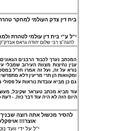
בית דין צדק העולמי
למחקר טהרת 
י"ל ע"י בית דין עולמי לטהרת ול
להגה"צ רבי שלום יהודה גראס אבדק"ק ה
המכתב נערך לכבוד הרבנים הגאונים 
ענין נחיצות מצוות העירוב שמבלי ע
נורא על זה, ועל זה אמרו חז"ל במסכת
ומקוואות הן תרי מריעין דלא מתפרשין, 
גם כן מביא עובדות נוראות על פסולי מ
עוד מביא מכתב טעראר שקיבל, מעשה
היום הזה לא היה עוד דבר כזה. - דעת 
להסיר מכשול
אתה רוצה שבניך י
אוצר!!!
אויפקלער
י"ל על ידי וועד נו