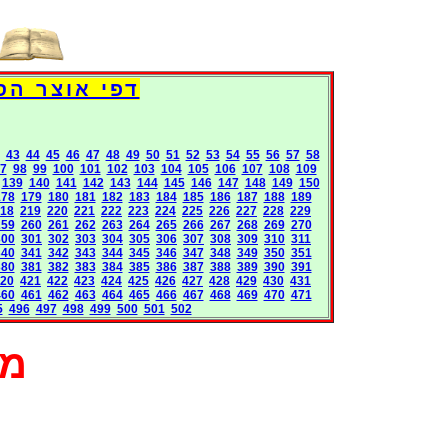
דפי אוצר הספרים העולמי - 
43
44
45
46
47
48
49
50
51
52
53
54
55
56
57
58
7
98
99
100
101
102
103
104
105
106
107
108
109
139
140
141
142
143
144
145
146
147
148
149
150
178
179
180
181
182
183
184
185
186
187
188
189
18
219
220
221
222
223
224
225
226
227
228
229
259
260
261
262
263
264
265
266
267
268
269
270
300
301
302
303
304
305
306
307
308
309
310
311
340
341
342
343
344
345
346
347
348
349
350
351
380
381
382
383
384
385
386
387
388
389
390
391
20
421
422
423
424
425
426
427
428
429
430
431
460
461
462
463
464
465
466
467
468
469
470
471
5
496
497
498
499
500
501
502
מא