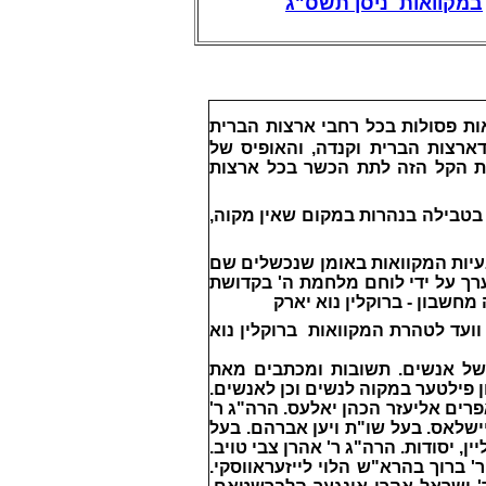
במקוואות
ניסן תשס"ג
ות פסולות בכל רחבי ארצות הברית
ארצות הברית וקנדה, והאופיס של
את הקל הזה לתת הכשר בכל ארצות
בטבילה בנהרות במקום שאין מקוה,
עיות המקוואות באומן שנכשלים שם
ערך על ידי לוחם מלחמת ה' בקדושת
חשבון - ברוקלין נוא יארק
וועד לטהרת המקוואות ברוקלין נוא
 של אנשים. תשובות ומכתבים מאת
 פילטער במקוה לנשים וכן לאנשים.
פרים אליעזר הכהן יאלעס. הרה"ג ר'
יישלאס. בעל שו"ת ויען אברהם. בעל
, יסודות. הרה"ג ר' אהרן צבי טויב.
 ברוך בהרא"ש הלוי לייזעראווסקי.