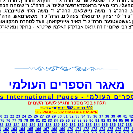
. הרה"ג ר' שמואל פר"מ. הרה"ג ר' יחזקאל הורוויץ. הרה"ג 
עלי. רבי מאיר בראנסדארפער שליט"א. הרה"ג ר' שמחה הכהן ק
נץ. הרה"ג ר' משה ניישלאס. הרה"ג ר' משה הלוי שטיינברג. 
 ר' לוי יצחק גרינוואלד צעהלים. הרה"ג ר' משארמאש. הרה"ג
ן געשטעטנער. הרה"ג ר' מאיר אייזיקזאהן. וועד לטהרת המקוואות
צ רבי שלום יהודה גראס אבדק"ק האלמין שליט"א, - ברוקלין נוא יאר
מאגר הספרים העולמי
Torah Books International Pages
תלחץ בכל מספר ותגיע לשער השמים
502 דפים
- 502
בגימטריא בשר
502 PAGES -
502 GIMATRIA BASA"R
20
21
22
23
24
25
26
27
28
29
30
31
32
33
34
35
36
37
38
39
40
41
42
75
76
77
78
79
80
81
82
83
84
85
86
87
88
89
90
91
92
93
94
95
96
9
22
123
124
125
126
127
128
129
130
131
132
133
134
135
136
137
138
1
162
163
164
165
166
167
168
169
170
171
172
173
174
175
176
177
1
202
203
204
205
206
207
208
209
210
211
212
213
214
215
216
217
2