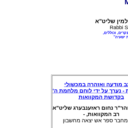
מין שליט"א
Rabbi S
קרים, וכוללים,
 ישעיה"
 מודעה ואזהרה במכשולי
- נערך על ידי לוחם מלחמת ה'
בקדושת המקוואות
הר"ר נחום ראזענבערג שליט"א
רב המקוואות, -
מחבר ספר אש יצאה מחשבון