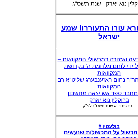
קלין נוא יארק - שנת תשס"ג
רא עורו התעוררו! שמע
ישראל
עה ואזהרה במכשולי המקוואות –
ל ידי לוחם מלחמת ה' בקדושת
המקוואות
ר"ר נחום ראזענבערג שליט"א רב
המקוואות
מחבר ספר אש יצאה מחשבון
ברוקלין נוא יארק
– פרשת וירא שנת תשס"ג לפ"ק
בולעטין #
מכשול על המכשולות שנעשים