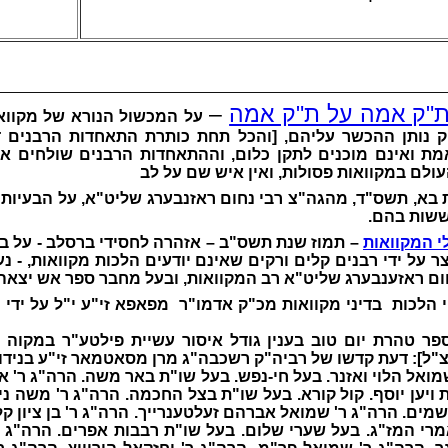
ת"ק אמה על ת"ק אמה
–
על המכשול הנורא של מקווא
ק נותן ההכשר עליהם, [והכל תחת כותרת התאחדות הרבנים ד
מת ואינם מוכנים לתקן כלום, וההתאחדות הרבנים שולחים 
ולם במקוואות פסולות, ואין איש שם על לב
בא, תשס"ד, מהגה"צ רבי נחום ראזנבערג שליט"א, על הבעיות 
ששות בהם.
 המקוואות
– תמוז שנת תשס"ב – אזהרה לחסידי ברסלב - על ב
 על ידי רבנים קלים ורקים שאינם יודעים הלכות מקוואות, - נ
ום ראזענבערג שליט"א רב המקוואות, ובעל מחבר ספר אש יצאה מ
י הלכות בדיני מקוואות מכ"ק אדמו"ר מפאפא זי"ע י"ל על ידי 
פר טהרת יום טוב בענין גודל איסור עשיית פילטע"ר במקוה
צ"ל]: דעת קדשו של רביה"ק רשכבה"ג מרן מסאטמאר זי"ע בנידון
ואל הלוי ואזנר. בעל חי-נפש. בעל שו"ת באר משה. הרה"ג ר' א
 ויען יוסף. קול קורא. בעל שו"ת בצל החכמה. הרה"ג ר' משה נ
ם. הרה"ג ר' שמואל אברהם זעלטענרייך. הרה"ג ר' בן ציון קליין
רי המז"ג. בעל שערי שלום. בעל שו"ת רבבות אפרים. הרה"ג ר'