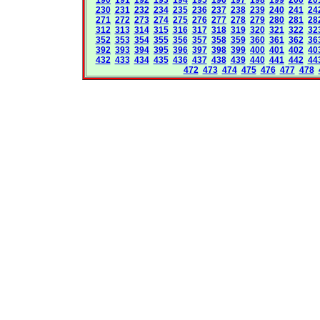
230
231
232
234
235
236
237
238
239
240
241
24
271
272
273
274
275
276
277
278
279
280
281
28
312
313
314
315
316
317
318
319
320
321
322
32
352
353
354
355
356
357
358
359
360
361
362
36
392
393
394
395
396
397
398
399
400
401
402
40
432
433
434
435
436
437
438
439
440
441
442
44
472
473
474
475
476
477
478