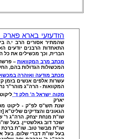
הזדעזעי בארא פארק 
שהמתיר אסורים הרב י.ה בי
התאחדות הרבנים יודעים הא
הברית, וכך מכשילים את כל הע
מכתב מרב המקוואות
– פרשת 
המכשולות הגדולות בהם, הח
מכתב מודעה ואזהרה במכשולי
עשרות אלפים אנשים בזמן קצר
המקוואות - הרה"ג מוהר"ר נח
מקוה ישראל ה' חלק ד'
ליקוט
יארק
שנת תש"ס לפ"ק - ליקוט מס
הגאונים והצדיקים שליט"א [ז
שו"ת מנחת יצחק. הרה"ג ר' שמ
ישכר דוב גאלשטיין. בעל שו"ת
שו"ת מבשר טוב. שו"ת ברכת שמי
בעל שו"ת דברי שלום. בעל אמ