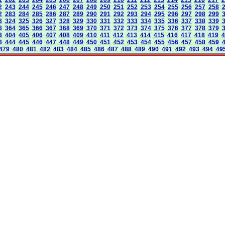
2
243
244
245
246
247
248
249
250
251
252
253
254
255
256
257
258
2
283
284
285
286
287
289
290
291
292
293
294
295
296
297
298
299
3
324
325
326
327
328
329
330
331
332
333
334
335
336
337
338
339
3
364
365
366
367
368
369
370
371
372
373
374
375
376
377
378
379
3
404
405
406
407
408
409
410
411
412
413
414
415
416
417
418
419
4
3
444
445
446
447
448
449
450
451
452
453
454
455
456
457
458
459
479
480
481
482
483
484
485
486
487
488
489
490
491
492
493
494
49