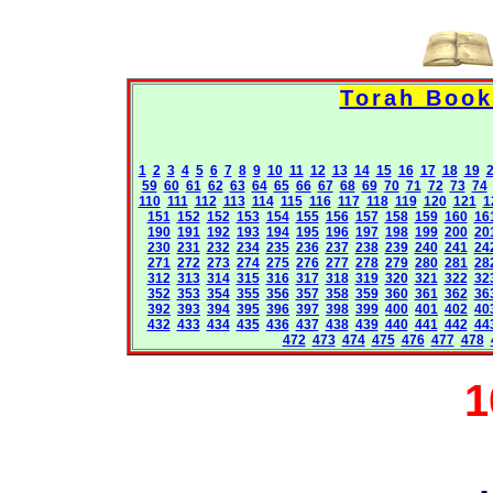
1
2
3
4
5
6
7
8
9
10
11
12
13
14
15
16
17
18
19
59
60
61
62
63
64
65
66
67
68
69
70
71
72
73
74
110
111
112
113
114
115
116
117
118
119
120
121
1
151
152
152
153
154
155
156
157
158
159
160
16
190
191
192
193
194
195
196
197
198
199
200
20
230
231
232
234
235
236
237
238
239
240
241
24
271
272
273
274
275
276
277
278
279
280
281
28
312
313
314
315
316
317
318
319
320
321
322
32
352
353
354
355
356
357
358
359
360
361
362
36
392
393
394
395
396
397
398
399
400
401
402
40
432
433
434
435
436
437
438
439
440
441
442
44
472
473
474
475
476
477
478