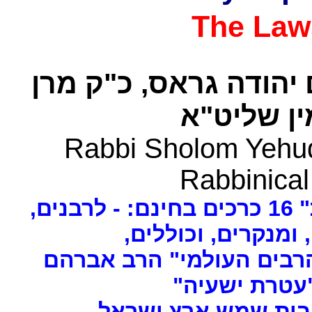
The Law
 יהודה גראס
כ"ק מרן
ן שליט"א
Rabbi Sholom Yehud
Rabbinical
ים
, ומנקרים, וכוללים
רבים העולמי" הרב אברהם
 "עטרת ישעיה
- ת שמש ארץ ישראל