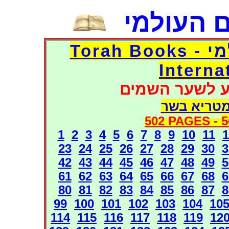
 העולמי
דפי אוצר הספרים העולמי - Torah Books
Interna
ע לשער השמים
מטריא בשר
502 PAGES -
5
1
2
3
4
5
6
7
8
9
10
11
1
23
24
25
26
27
28
29
30
3
42
43
44
45
46
47
48
49
5
61
62
63
64
65
66
67
68
6
80
81
82
83
84
85
86
87
8
99
100
101
102
103
104
10
114
115
116
117
118
119
12