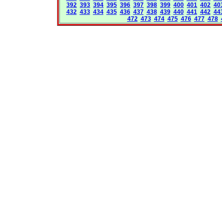
392
393
394
395
396
397
398
399
400
401
402
40
432
433
434
435
436
437
438
439
440
441
442
44
472
473
474
475
476
477
478