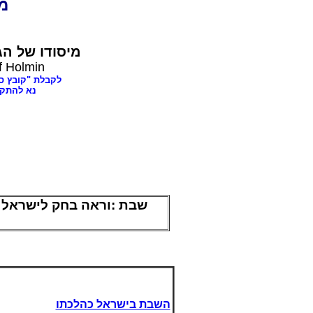
dia
מיסודו של
הג,
f Holmin
לקבלת "קובץ ספרים בענינ,
נא להתק"
וראה בחק לישראל 
:
שבת
השבת בישראל כהלכתו