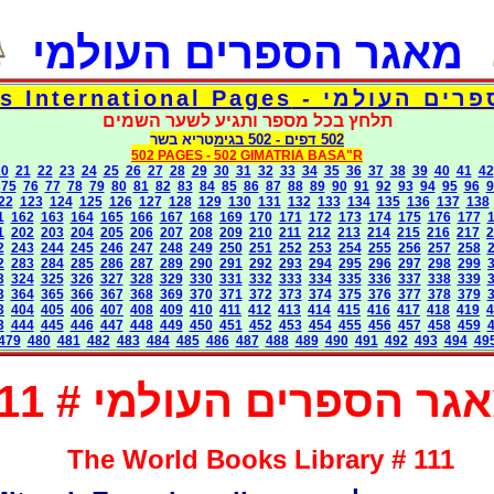
מאגר הספרים העולמי
דפי אוצר הספרים העולמי - Torah 
תלחץ בכל מספר ותגיע לשער השמים
בגימטריא בשר
- 502
502 דפים
502 PAGES -
502 GIMATRIA BASA"R
20
21
22
23
24
25
26
27
28
29
30
31
32
33
34
35
36
37
38
39
40
41
42
75
76
77
78
79
80
81
82
83
84
85
86
87
88
89
90
91
92
93
94
95
96
9
22
123
124
125
126
127
128
129
130
131
132
133
134
135
136
137
138
1
162
163
164
165
166
167
168
169
170
171
172
173
174
175
176
177
1
202
203
204
205
206
207
208
209
210
211
212
213
214
215
216
217
2
2
243
244
245
246
247
248
249
250
251
252
253
254
255
256
257
258
2
283
284
285
286
287
289
290
291
292
293
294
295
296
297
298
299
3
324
325
326
327
328
329
330
331
332
333
334
335
336
337
338
339
3
364
365
366
367
368
369
370
371
372
373
374
375
376
377
378
379
3
404
405
406
407
408
409
410
411
412
413
414
415
416
417
418
419
4
3
444
445
446
447
448
449
450
451
452
453
454
455
456
457
458
459
479
480
481
482
483
484
485
486
487
488
489
490
491
492
493
494
49
גר הספרים העולמי # 111
The World Books Library # 111