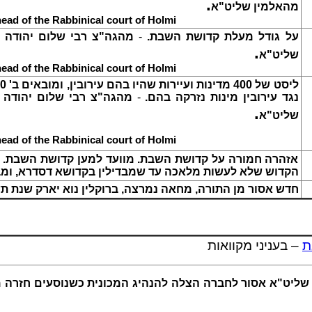
.
מהאלמין שליט"א
ad of the Rabbinical court of Holmi
מהגה"צ רבי שלום יהודה ג
-
.
על גודל מעלת קדושת השבת
.
שליט"א
ad of the Rabbinical court of Holmi
מהגה"צ רבי שלום יהודה 
-
נגד עירובין מינות נזרקה בהם.
.
שליט"א
ad of the Rabbinical court of Holmi
אזהרה חמורה על קדושת השבת. מוועד למען קדושת השבת. בענ
הקדוש שלא לעשות מלאכה עד שמבדילין בקדושא דסדרא, ומבד
חדש אסור מן התורה, מחאה נמרצה, ברוקלין נוא יארק שנת ת
ת
– בעניני מקוואות
 שליט"א אסור לחברה הצלה להנהיג המכונית כשנוסעים חזר