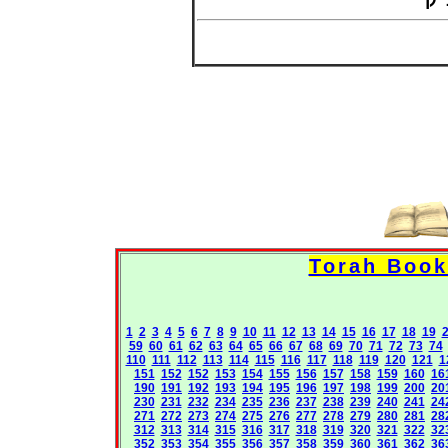
– 
1
2
3
4
5
6
7
8
9
10
11
12
13
14
15
16
17
18
19
59
60
61
62
63
64
65
66
67
68
69
70
71
72
73
74
110
111
112
113
114
115
116
117
118
119
120
121
1
151
152
152
153
154
155
156
157
158
159
160
16
190
191
192
193
194
195
196
197
198
199
200
20
230
231
232
234
235
236
237
238
239
240
241
24
271
272
273
274
275
276
277
278
279
280
281
28
312
313
314
315
316
317
318
319
320
321
322
32
352
353
354
355
356
357
358
359
360
361
362
36