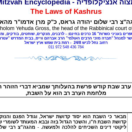
מצוה אנציקלופדיה - Mitzvah Encyclope
The Laws of
Kashrus
ה"צ רבי שלום יהודה גראס
כ"ק מרן אדמו"ר מהאל
holom Yehuda Gross, the head of the Rabbinical court o
י כשרות" 16 כרכים בחינם: - לרבנים
מנקרים, שוחטים,
בודקים, ומ,
שר למנהל "חברה מזכי הרבים העולמי" הרב אברהם ווייס, בבית המדרש "עטר
- רמת בית שמש ארץ ישראל
8
רחוב נחל לכיש 24/
011 972 548 436 784
ערב שבת קודש פרשת בהעלותך שמביא דברי הזוהר הק
מלחמת הערב רב הוא על השבת,
מבאר כי השבת הוא יסוד קדושת ישראל, וגודל הפגם והנז
קדושת השבת ח"ו, והשכר הגדול בזה ובבא המעותד לשומרי ,
מהגה"צ רבי שלו
-
ליקוטי דינים השכיחים להלכה ולמעשה.