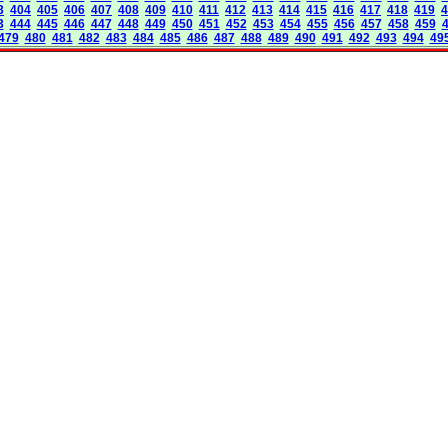
3
404
405
406
407
408
409
410
411
412
413
414
415
416
417
418
419
4
3
444
445
446
447
448
449
450
451
452
453
454
455
456
457
458
459
479
480
481
482
483
484
485
486
487
488
489
490
491
492
493
494
49