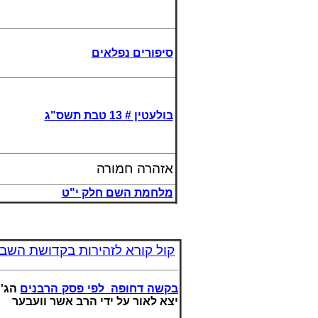
סיפורים נפלאים
בולעטין # 13 טבת תשס"ג
אזהרה חמורה
מלחמת השם חלק י"ט
קול קורא לזהירות בקדושת השב
בקשה דחופה לפי פסק הרבנים
הג',
יצא לאור על ידי הרב אשר וועבער