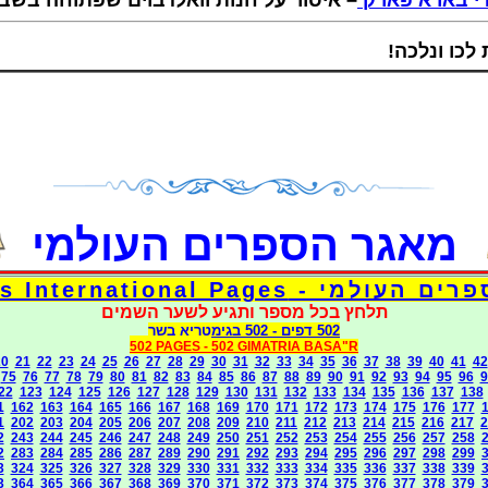
ודי בארא פארק
איסור על חנות וואלדבוים שפתוחה בשב"ק
– ו ונלכה
מאגר הספרים העולמי
דפי אוצר הספרים העולמי - Torah 
תלחץ בכל מספר ותגיע לשער השמים
בגימטריא בשר
- 502
502 דפים
502 PAGES -
502 GIMATRIA BASA"R
20
21
22
23
24
25
26
27
28
29
30
31
32
33
34
35
36
37
38
39
40
41
42
75
76
77
78
79
80
81
82
83
84
85
86
87
88
89
90
91
92
93
94
95
96
9
22
123
124
125
126
127
128
129
130
131
132
133
134
135
136
137
138
1
162
163
164
165
166
167
168
169
170
171
172
173
174
175
176
177
1
202
203
204
205
206
207
208
209
210
211
212
213
214
215
216
217
2
2
243
244
245
246
247
248
249
250
251
252
253
254
255
256
257
258
2
283
284
285
286
287
289
290
291
292
293
294
295
296
297
298
299
3
324
325
326
327
328
329
330
331
332
333
334
335
336
337
338
339
3
364
365
366
367
368
369
370
371
372
373
374
375
376
377
378
379