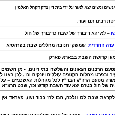
שים ונשים יצא לאור על ידי בית דין צדק דקהל האלמין
– ת רבינו תם ועוד
ו
– לא יהא דיבורך של שבת כדיבורך של חול
עדה החרדית
שמשקי תנובה מחללים שבת בפרהסיא
– ן קדושת השבת בבארא פארק
 הרבנים הגאונים והשלשה בתי דינים, - מן השמים מעו
בפרט מחלות הקטנים עוללים ויונקים וכו', לכן באנו ל
מורה מטעם הרה"ג הבד"ץ לכל מקהלות האשכנזים – על 
 של חול בטרם יצא עוד השבת קודש וכו', שבט תרצ"א
את שבת לכו ונלכה, הבו לה' כבוד ועוז, פאראד אין פ