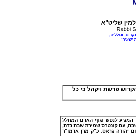
מין שליט"א
Rabbi S
נקרים, וכוללים
ת ישעיה
דוש פרשת ויקהל כי כל
ק המגיע לנפש וגוף האדם המחלל
שבת, עם קונטרס שמירת שבת כדת
ם יהודה גראס, כ"ק מרן אדמו"ר