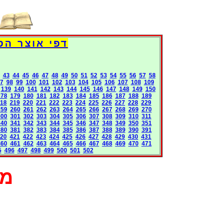
Books International Pages
43
44
45
46
47
48
49
50
51
52
53
54
55
56
57
58
7
98
99
100
101
102
103
104
105
106
107
108
109
139
140
141
142
143
144
145
146
147
148
149
150
178
179
180
181
182
183
184
185
186
187
188
189
18
219
220
221
222
223
224
225
226
227
228
229
259
260
261
262
263
264
265
266
267
268
269
270
300
301
302
303
304
305
306
307
308
309
310
311
340
341
342
343
344
345
346
347
348
349
350
351
380
381
382
383
384
385
386
387
388
389
390
391
20
421
422
423
424
425
426
427
428
429
430
431
460
461
462
463
464
465
466
467
468
469
470
471
5
496
497
498
499
500
501
502
מא