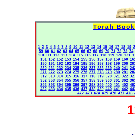
1
2
3
4
5
6
7
8
9
10
11
12
13
14
15
16
17
18
19
59
60
61
62
63
64
65
66
67
68
69
70
71
72
73
74
110
111
112
113
114
115
116
117
118
119
120
121
1
151
152
152
153
154
155
156
157
158
159
160
16
190
191
192
193
194
195
196
197
198
199
200
20
230
231
232
234
235
236
237
238
239
240
241
24
271
272
273
274
275
276
277
278
279
280
281
28
312
313
314
315
316
317
318
319
320
321
322
32
352
353
354
355
356
357
358
359
360
361
362
36
392
393
394
395
396
397
398
399
400
401
402
40
432
433
434
435
436
437
438
439
440
441
442
44
472
473
474
475
476
477
478