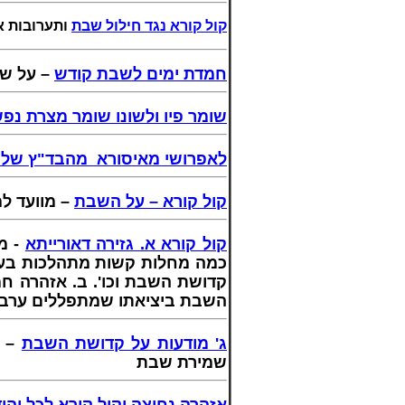
קול קורא נגד חילול שבת
ותערובות אנ
חמדת ימים לשבת קודש
על שיט.
שומר פיו ולשונו שומר מצרת נפש
לאפרושי מאיסורא מהבד"ץ של 
קול קורא – על השבת
מוועד למע
קול קורא א. גזירה דאורייתא
מטעם
כמה מחלות קשות מתהלכות בעיר ו
קדושת השבת וכו'. ב. אזהרה ח
השבת ביציאתו שמתפללים ערבית
ג' מודעות על קדושת השבת
לקר
שמירת שבת