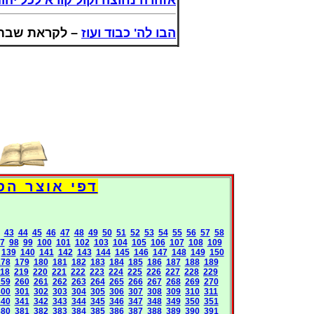
אזהרה נחוצה וקול קורא לכל יה
הבו לה' כבוד ועוז
לקראת שבת לכ!
Books International Pages
43
44
45
46
47
48
49
50
51
52
53
54
55
56
57
58
7
98
99
100
101
102
103
104
105
106
107
108
109
139
140
141
142
143
144
145
146
147
148
149
150
178
179
180
181
182
183
184
185
186
187
188
189
18
219
220
221
222
223
224
225
226
227
228
229
259
260
261
262
263
264
265
266
267
268
269
270
300
301
302
303
304
305
306
307
308
309
310
311
340
341
342
343
344
345
346
347
348
349
350
351
380
381
382
383
384
385
386
387
388
389
390
391