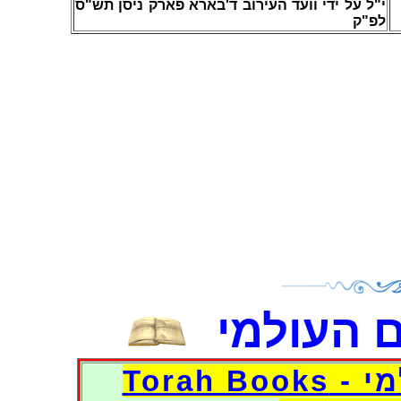
י"ל על ידי וועד העירוב ד'בארא פארק ניסן תש"ס
לפ"ק
 העולמי
דפי אוצר הספרים העולמי - Torah Books