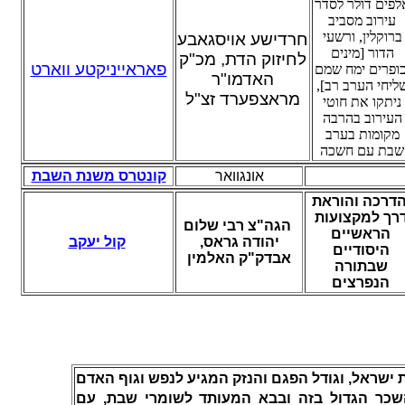
לפים דולר לסדר
עירוב מסביב
ברוקלין, ורשעי
חרדישע אויסגאבע
הדור [מינים
לחיזוק הדת, מכ"ק
פאראייניקטע ווארט
כופרים ימח שמם
האדמו"ר
שליחי הערב רב]
מראצפערד זצ"ל
ניתקו את חוטי
העירוב בהרבה
מקומות בערב
שבת עם חשכה
אונגוואר
קונטרס משנת השבת
דרכה והוראת
רך למקצועות
הגה"צ רבי שלום
הראשיים
יהודה גראס,
קול יעקב
היסודיים
אבדק"ק האלמין
שבתורה
הנפרצים
 ישראל, וגודל הפגם והנזק המגיע לנפש וגוף האדם
שכר הגדול בזה ובבא המעותד לשומרי שבת, עם