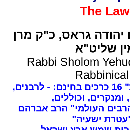
The Law
 יהודה גראס
כ"ק מרן
ן שליט"א
Rabbi Sholom Yehud
Rabbinical
ים
, ומנקרים, וכוללים
רבים העולמי" הרב אברהם
 "עטרת ישעיה
- ת שמש ארץ ישראל