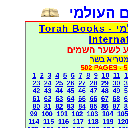
 העולמי
דפי אוצר הספרים העולמי - Torah Books
Interna
ע לשער השמים
מטריא בשר
502 PAGES -
5
1
2
3
4
5
6
7
8
9
10
11
1
23
24
25
26
27
28
29
30
3
42
43
44
45
46
47
48
49
5
61
62
63
64
65
66
67
68
6
80
81
82
83
84
85
86
87
8
99
100
101
102
103
104
10
114
115
116
117
118
119
12