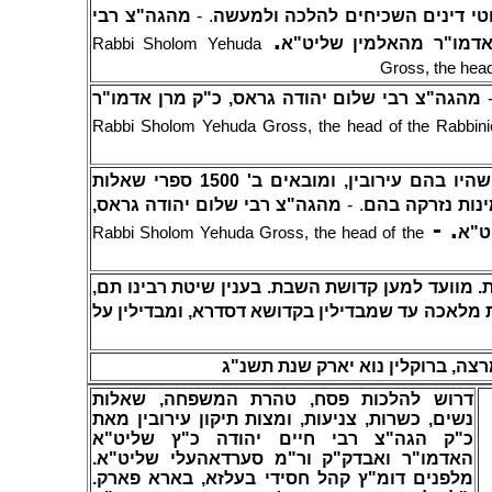
מהגה"צ רבי
. -
טי דינים השכיחים להלכה ולמעשה
.
אדמו"ר מהאלמין שליט"א
Rabbi Sholom Yehuda
Gross, the head
מהגה"צ רבי שלום יהודה גראס, כ"ק מרן אדמו"ר
.
Rabbi Sholom Yehuda Gross, the head of the Rabbinic
ליסט של 400 מדינות ועיירות שהיו בהם עירובין, ומובאים ב' 1500 ספרי שאלות
מהגה"צ רבי שלום יהודה גראס,
. -
ינות נזרקה בהם
. -
ט"א
Rabbi Sholom Yehuda Gross, the head of the
 מוועד למען קדושת השבת. בענין שיטת רבינו תם
 מלאכה עד שמבדילין בקדושא דסדרא, ומבדילין על
צה, ברוקלין נוא יארק שנת תשנ"ג
דרוש להלכות פסח, טהרת המשפחה, שאלות
נשים, כשרות, צניעות, ומצות תיקון עירובין מאת
כ"ק הגה"צ רבי חיים יהודה כ"ץ שליט"א
האדמו"ר ואבדק"ק ור"מ סערדאהעלי שליט"א.
מלפנים דומ"ץ קהל חסידי בעלזא, בארא פארק.