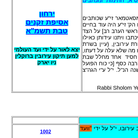
 שליט"א, חתימות ומכתבים
ירחון
מסאטמאר זי"ע שכותבים
אסיפת זקנים
ק' זי"ע היה עוד בחיים
טבת תשמ"א
ראשי הערב רב] על הצד
תבו ויתנו עידותן כאילו
עירובין, (עיין בשו"ת
יצא לאור על ידי ועד העולמי
ו מה שלא עלה על דעתו
למען תיקון עירובין ברוקלין
 לו חסיד אחד מחלל שבת
ניו יארק
רבה כסף [כי כוח הפועל
 הנ"ל. י"ל ע"י
הגה"צ
Rabbi Sholom Ye
עירובו, י"ל על ידי
"וועד
1002