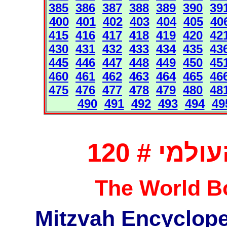
385
386
387
388
389
390
39
400
401
402
403
404
405
40
415
416
417
418
419
420
42
430
431
432
433
434
435
43
445
446
447
448
449
450
45
460
461
462
463
464
465
46
475
476
477
478
479
480
48
490
491
492
493
494
49
מי # 120
The World Bo