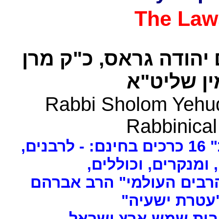
The Law
 יהודה גראס
כ"ק מרן
ן שליט"א
Rabbi Sholom Yehud
Rabbinical
ים
, ומנקרים, וכוללים
רבים העולמי" הרב אברהם
 "עטרת ישעיה
- ת שמש ארץ ישראל