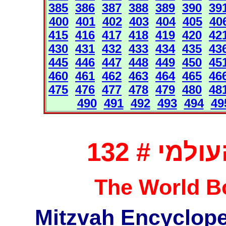
385
386
387
388
389
390
39
400
401
402
403
404
405
40
415
416
417
418
419
420
42
430
431
432
433
434
435
43
445
446
447
448
449
450
45
460
461
462
463
464
465
46
475
476
477
478
479
480
48
490
491
492
493
494
49
מי # 132
The World Bo