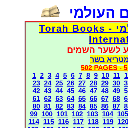
 העולמי
דפי אוצר הספרים העולמי - Torah Books
Interna
ע לשער השמים
מטריא בשר
502 PAGES -
5
1
2
3
4
5
6
7
8
9
10
11
1
23
24
25
26
27
28
29
30
3
42
43
44
45
46
47
48
49
5
61
62
63
64
65
66
67
68
6
80
81
82
83
84
85
86
87
8
99
100
101
102
103
104
10
114
115
116
117
118
119
12