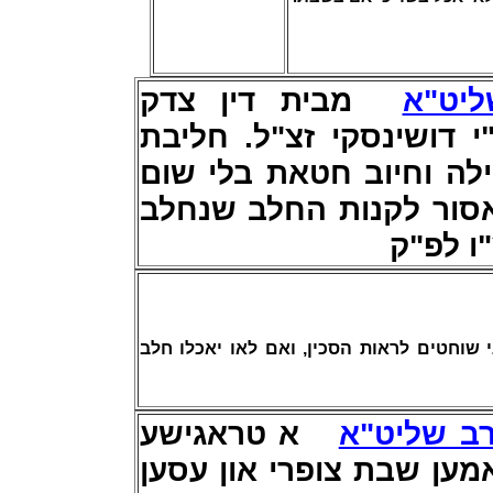
יט"א
מבית דין צדק
י דושינסקי זצ"ל. חליבת
לה וחיוב חטאת בלי שום
אסור לקנות החלב שנחלב
ו לפ"ק
 שוחטים לראות הסכין, ואם לאו יאכלו חלב
רב שליט"א
א טראגישע
זאמען שבת צופרי און עסען