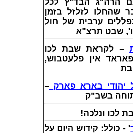
ם הרה"ג הבד"ץ לכל
 שהחלו לזלזל בזמן
ללים ערבית של חול
', שבט תרצ"א
– לקראת שבת לכו
, פאראד אין פלעטבוש
בת
–
ל יהודי בארא פארק
תוחה בשב"ק
– לכו ונלכה
' - כולל:
קידוש היום על