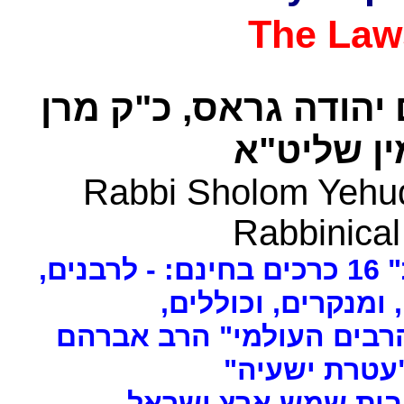
The Law
 יהודה גראס
כ"ק מרן
ן שליט"א
Rabbi Sholom Yehud
Rabbinical
ים
, ומנקרים, וכוללים
רבים העולמי" הרב אברהם
 "עטרת ישעיה
- ת שמש ארץ ישראל