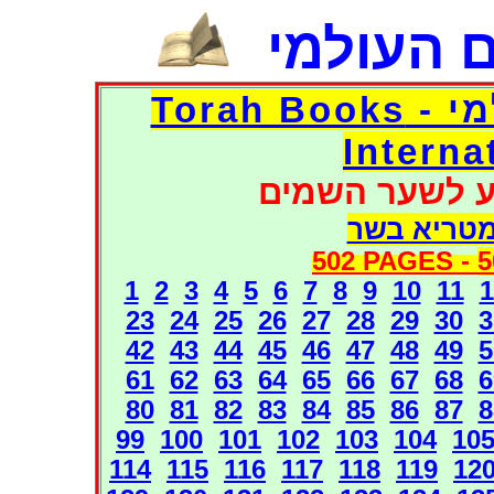
 העולמי
דפי אוצר הספרים העולמי - Torah Books
Interna
ע לשער השמים
מטריא בשר
502 PAGES -
5
1
2
3
4
5
6
7
8
9
10
11
1
23
24
25
26
27
28
29
30
3
42
43
44
45
46
47
48
49
5
61
62
63
64
65
66
67
68
6
80
81
82
83
84
85
86
87
8
99
100
101
102
103
104
10
114
115
116
117
118
119
12