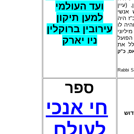
ועד העולמי
(עיין
 אנשי
למען תיקון
ז היה
היה לו
עירובין ברוקלין
ליוני
 הפועל
ניו יארק
לל את
ס, כ"ק
Rabbi S
ספר
חי אנכי
דוש
לעולם