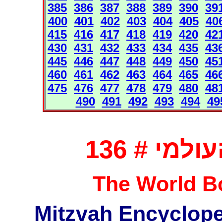
385
386
387
388
389
390
39
400
401
402
403
404
405
40
415
416
417
418
419
420
42
430
431
432
433
434
435
43
445
446
447
448
449
450
45
460
461
462
463
464
465
46
475
476
477
478
479
480
48
490
491
492
493
494
49
מי # 136
The World Bo