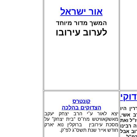
אור ישראל
המשך מדור מיוחד
לערוב עירובו
וקי
קונטרס
הצדוקים בהלכה
,  היו
יצא לאור ע"י הרב יצחק יעקב
רב אשי
מאשקאוויטש
מח"ס “בית יצחק” על
"ל ואת
מסכת עירובין ברוקלין נוא יארק
 רבינו
חודש אייר שנת תשס"ג לפ"ק.
וב אבל
.
רח"ל