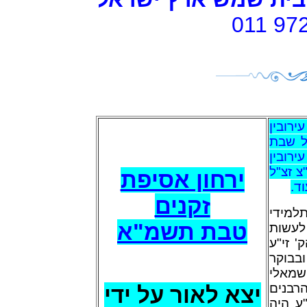
011 97
ירובין
ל שבת
רובין
הגאוה"צ זצ"ל
ירחון אסיפת
וד
זקנים
למידי
טבת תשמ"א
לעשות
' זי"ע
ובבוקר
שמאלי
(רבנים
יצא לאור על ידי
"ע היה