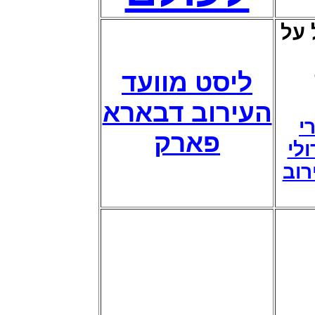
על
ליסט מוועד
העירוב דבארא
י
פארק
לי
רוב