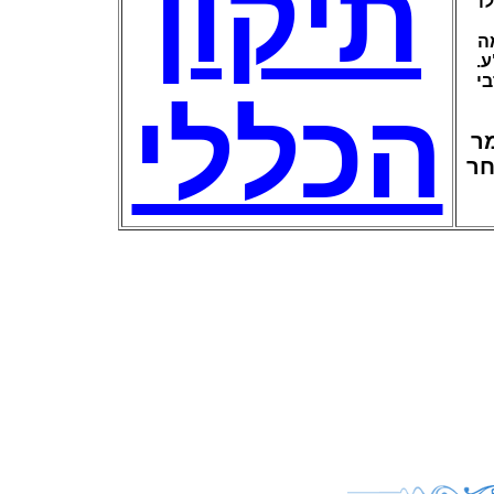
תיקון
ו
ה
ע
י
הכללי
מר
חר