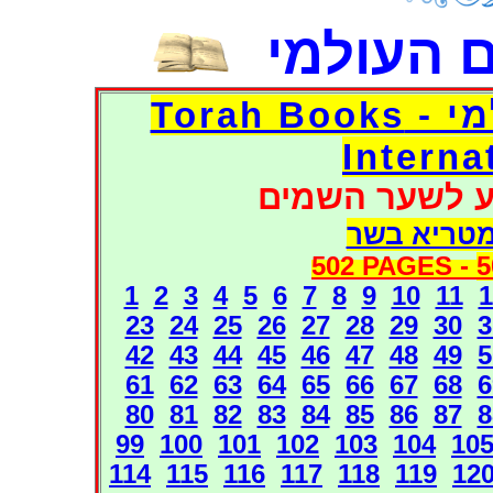
 העולמי
דפי אוצר הספרים העולמי - Torah Books
Interna
ע לשער השמים
מטריא בשר
502 PAGES -
5
1
2
3
4
5
6
7
8
9
10
11
1
23
24
25
26
27
28
29
30
3
42
43
44
45
46
47
48
49
5
61
62
63
64
65
66
67
68
6
80
81
82
83
84
85
86
87
8
99
100
101
102
103
104
10
114
115
116
117
118
119
12