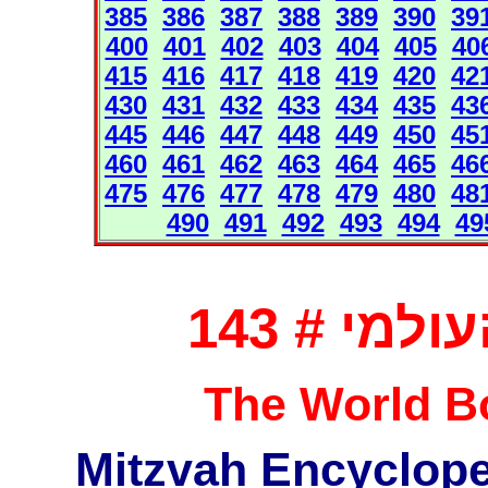
385
386
387
388
389
390
39
400
401
402
403
404
405
40
415
416
417
418
419
420
42
430
431
432
433
434
435
43
445
446
447
448
449
450
45
460
461
462
463
464
465
46
475
476
477
478
479
480
48
490
491
492
493
494
49
מי # 143
The World Bo