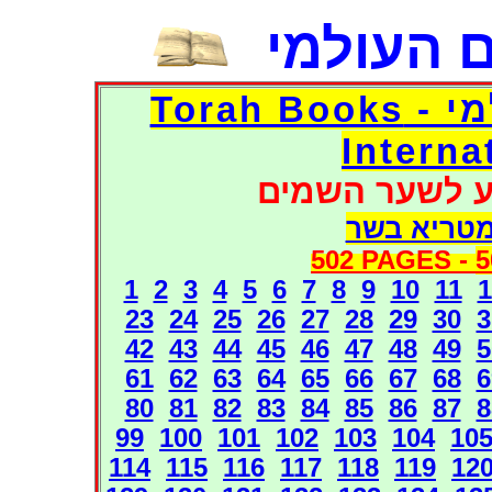
 העולמי
דפי אוצר הספרים העולמי - Torah Books
Interna
ע לשער השמים
מטריא בשר
502 PAGES -
5
1
2
3
4
5
6
7
8
9
10
11
1
23
24
25
26
27
28
29
30
3
42
43
44
45
46
47
48
49
5
61
62
63
64
65
66
67
68
6
80
81
82
83
84
85
86
87
8
99
100
101
102
103
104
10
114
115
116
117
118
119
12