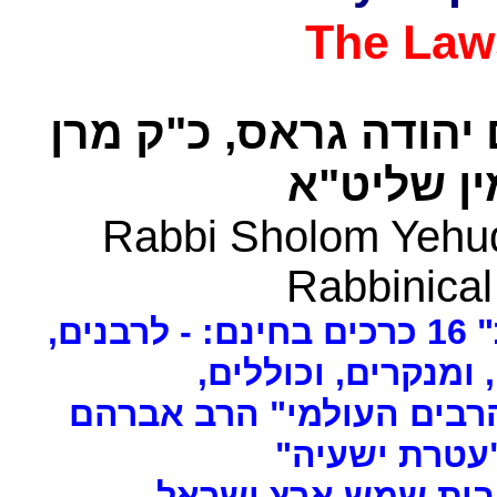
The Law
 יהודה גראס
כ"ק מרן
ן שליט"א
Rabbi Sholom Yehud
Rabbinical
ים
, ומנקרים, וכוללים
רבים העולמי" הרב אברהם
 "עטרת ישעיה
- ת שמש ארץ ישראל