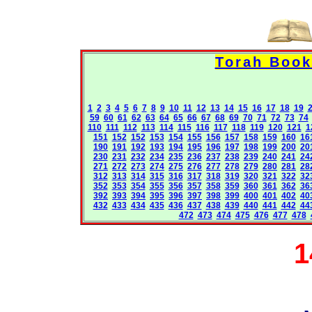
1
2
3
4
5
6
7
8
9
10
11
12
13
14
15
16
17
18
19
59
60
61
62
63
64
65
66
67
68
69
70
71
72
73
74
110
111
112
113
114
115
116
117
118
119
120
121
1
151
152
152
153
154
155
156
157
158
159
160
16
190
191
192
193
194
195
196
197
198
199
200
20
230
231
232
234
235
236
237
238
239
240
241
24
271
272
273
274
275
276
277
278
279
280
281
28
312
313
314
315
316
317
318
319
320
321
322
32
352
353
354
355
356
357
358
359
360
361
362
36
392
393
394
395
396
397
398
399
400
401
402
40
432
433
434
435
436
437
438
439
440
441
442
44
472
473
474
475
476
477
478