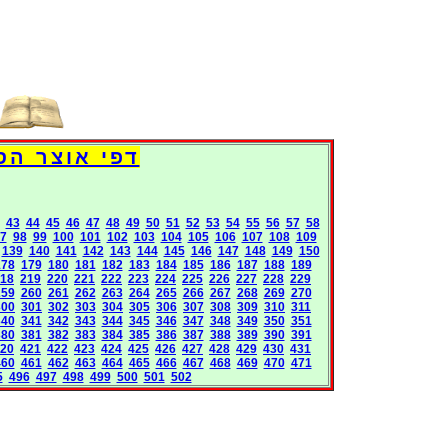
Books International Pages
43
44
45
46
47
48
49
50
51
52
53
54
55
56
57
58
7
98
99
100
101
102
103
104
105
106
107
108
109
139
140
141
142
143
144
145
146
147
148
149
150
178
179
180
181
182
183
184
185
186
187
188
189
18
219
220
221
222
223
224
225
226
227
228
229
259
260
261
262
263
264
265
266
267
268
269
270
300
301
302
303
304
305
306
307
308
309
310
311
340
341
342
343
344
345
346
347
348
349
350
351
380
381
382
383
384
385
386
387
388
389
390
391
20
421
422
423
424
425
426
427
428
429
430
431
460
461
462
463
464
465
466
467
468
469
470
471
5
496
497
498
499
500
501
502