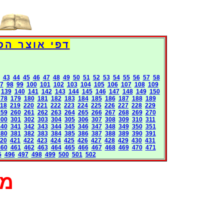
Books International Pages
43
44
45
46
47
48
49
50
51
52
53
54
55
56
57
58
7
98
99
100
101
102
103
104
105
106
107
108
109
139
140
141
142
143
144
145
146
147
148
149
150
178
179
180
181
182
183
184
185
186
187
188
189
18
219
220
221
222
223
224
225
226
227
228
229
259
260
261
262
263
264
265
266
267
268
269
270
300
301
302
303
304
305
306
307
308
309
310
311
340
341
342
343
344
345
346
347
348
349
350
351
380
381
382
383
384
385
386
387
388
389
390
391
20
421
422
423
424
425
426
427
428
429
430
431
460
461
462
463
464
465
466
467
468
469
470
471
5
496
497
498
499
500
501
502
מא