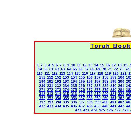
1
2
3
4
5
6
7
8
9
10
11
12
13
14
15
16
17
18
19
59
60
61
62
63
64
65
66
67
68
69
70
71
72
73
74
110
111
112
113
114
115
116
117
118
119
120
121
1
151
152
152
153
154
155
156
157
158
159
160
16
190
191
192
193
194
195
196
197
198
199
200
20
230
231
232
234
235
236
237
238
239
240
241
24
271
272
273
274
275
276
277
278
279
280
281
28
312
313
314
315
316
317
318
319
320
321
322
32
352
353
354
355
356
357
358
359
360
361
362
36
392
393
394
395
396
397
398
399
400
401
402
40
432
433
434
435
436
437
438
439
440
441
442
44
472
473
474
475
476
477
478