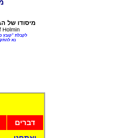
dia
מיסודו של
הג,
f Holmin
לקבלת "קובץ ספרים בענינ,
נא להתק"
דברים
ואתחנן