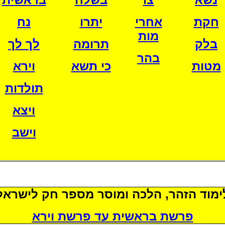
חקת
אחרי
יתרו
נח
מות
בלק
תרומה
לך לך
בהר
מטות
כי תשא
וירא
תולדות
ויצא
וישב
ימוד הזהר, הלכה ומוסר מספר חק לישראל
פרשת בראשית עד פרשת וירא