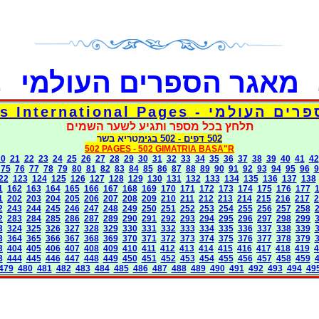
מאגר הספרים העולמי
דפי אוצר הספרים העולמי - Torah 
תלחץ בכל מספר ותגיע לשער השמים
בגימטריא בשר
- 502
502 דפים
502 PAGES -
502 GIMATRIA BASA"R
20
21
22
23
24
25
26
27
28
29
30
31
32
33
34
35
36
37
38
39
40
41
42
75
76
77
78
79
80
81
82
83
84
85
86
87
88
89
90
91
92
93
94
95
96
9
22
123
124
125
126
127
128
129
130
131
132
133
134
135
136
137
138
1
162
163
164
165
166
167
168
169
170
171
172
173
174
175
176
177
1
202
203
204
205
206
207
208
209
210
211
212
213
214
215
216
217
2
2
243
244
245
246
247
248
249
250
251
252
253
254
255
256
257
258
2
283
284
285
286
287
289
290
291
292
293
294
295
296
297
298
299
3
324
325
326
327
328
329
330
331
332
333
334
335
336
337
338
339
3
364
365
366
367
368
369
370
371
372
373
374
375
376
377
378
379
3
404
405
406
407
408
409
410
411
412
413
414
415
416
417
418
419
4
3
444
445
446
447
448
449
450
451
452
453
454
455
456
457
458
459
479
480
481
482
483
484
485
486
487
488
489
490
491
492
493
494
49