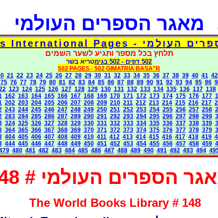
מאגר הספרים העולמי
דפי אוצר הספרים העולמי - Torah 
תלחץ בכל מספר ותגיע לשער השמים
בגימטריא בשר
- 502
502 דפים
502 PAGES -
502 GIMATRIA BASA"R
20
21
22
23
24
25
26
27
28
29
30
31
32
33
34
35
36
37
38
39
40
41
42
75
76
77
78
79
80
81
82
83
84
85
86
87
88
89
90
91
92
93
94
95
96
9
22
123
124
125
126
127
128
129
130
131
132
133
134
135
136
137
138
1
162
163
164
165
166
167
168
169
170
171
172
173
174
175
176
177
1
202
203
204
205
206
207
208
209
210
211
212
213
214
215
216
217
2
2
243
244
245
246
247
248
249
250
251
252
253
254
255
256
257
258
2
283
284
285
286
287
289
290
291
292
293
294
295
296
297
298
299
3
324
325
326
327
328
329
330
331
332
333
334
335
336
337
338
339
3
364
365
366
367
368
369
370
371
372
373
374
375
376
377
378
379
3
404
405
406
407
408
409
410
411
412
413
414
415
416
417
418
419
4
3
444
445
446
447
448
449
450
451
452
453
454
455
456
457
458
459
479
480
481
482
483
484
485
486
487
488
489
490
491
492
493
494
49
גר הספרים העולמי # 148
The World Books Library # 148