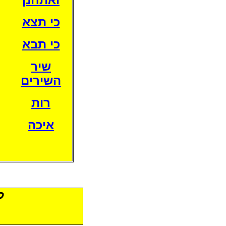
כי תצא
כי תבא
שיר
השירים
רות
איכה
ל