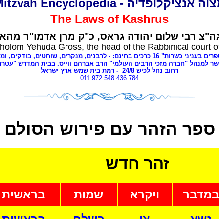
מצוה אנציקלופדיה - Mitzvah Encyclope
The Laws of
Kashrus
ה"צ רבי שלום יהודה גראס
כ"ק מרן אדמו"ר מהאל
holom Yehuda Gross, the head of the Rabbinical court o
י כשרות" 16 כרכים בחינם: - לרבנים
מנקרים, שוחטים,
בודקים, ומ,
שר למנהל "חברה מזכי הרבים העולמי" הרב אברהם ווייס, בבית המדרש "עטר
- רמת בית שמש ארץ ישראל
8
רחוב נחל לכיש 24/
011 972 548 436 784
ספר הז
הר עם פירוש ה
סולם
זהר חדש
במדבר
ויקרא
שמות
בראשית
נשא
צו
בשלח
בראשית