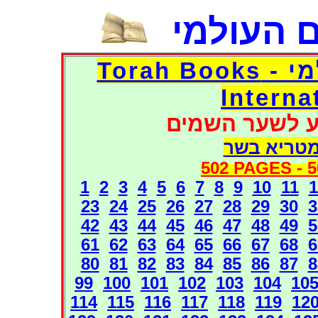
 העולמי
דפי אוצר הספרים העולמי - Torah Books
Interna
ע לשער השמים
מטריא בשר
502 PAGES -
5
1
2
3
4
5
6
7
8
9
10
11
1
23
24
25
26
27
28
29
30
3
42
43
44
45
46
47
48
49
5
61
62
63
64
65
66
67
68
6
80
81
82
83
84
85
86
87
8
99
100
101
102
103
104
10
114
115
116
117
118
119
12