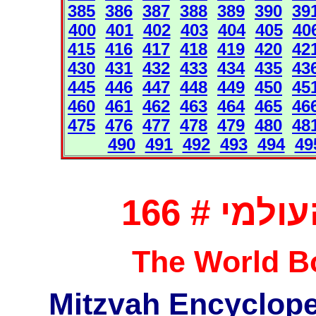
385
386
387
388
389
390
39
400
401
402
403
404
405
40
415
416
417
418
419
420
42
430
431
432
433
434
435
43
445
446
447
448
449
450
45
460
461
462
463
464
465
46
475
476
477
478
479
480
48
490
491
492
493
494
49
מי # 166
The World Bo