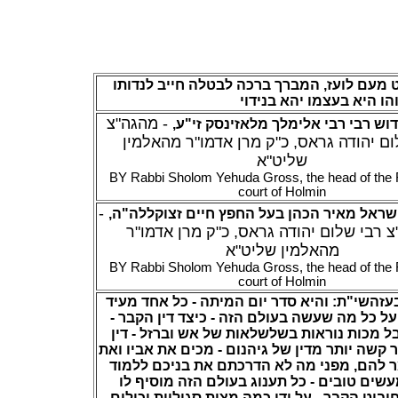
 מעם לועז, המברך ברכה לבטלה חייב לנדותו
הו היא בעצמו יהא בנידוי
- מהגה"צ
,
ש רבי רבי אלימלך מלאזינסק זי"ע
ום יהודה גראס, כ"ק מרן אדמו"ר מהאלמין
שליט"א
BY Rabbi Sholom Yehuda Gross, the head of the 
court of Holmin
-
,
שראל מאיר הכהן בעל החפץ חיים זצוקללה"ה
 רבי שלום יהודה גראס, כ"ק מרן אדמו"ר
מהאלמין שליט"א
BY Rabbi Sholom Yehuda Gross, the head of the 
court of Holmin
בעזהשי"ת: והיא סדר יום המיתה - כל אחד מעיד
ו על כל מה שעשה בעולם הזה - כיצד דין הקבר
 מכות נוראות בשלשלאות של אש וברזל - דין
 קשה יותר מדין של גיהנום - מכים את אביו ואת
ר להם, מפני מה לא הדרכתם את בניכם ללמוד
עשים טובים - כל תענוג בעולם הזה מוסיף לו
יבוט הקבר - על ידי כמה מצות סגוליות יכולים