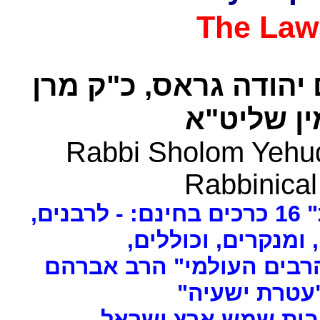
The Law
 יהודה גראס
כ"ק מרן
ן שליט"א
Rabbi Sholom Yehud
Rabbinical
ים
, ומנקרים, וכוללים
רבים העולמי" הרב אברהם
 "עטרת ישעיה
- ת שמש ארץ ישראל