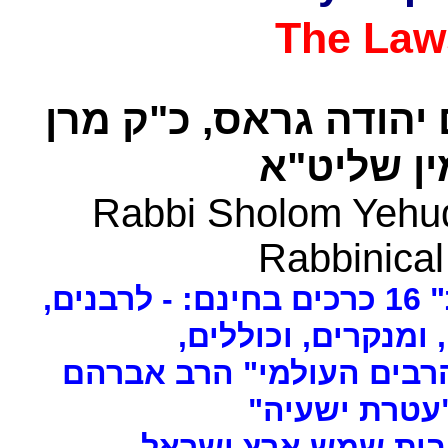
The Law
 יהודה גראס
כ"ק מרן
ן שליט"א
Rabbi Sholom Yehud
Rabbinical
ים
, ומנקרים, וכוללים
רבים העולמי" הרב אברהם
 "עטרת ישעיה
- ת שמש ארץ ישראל