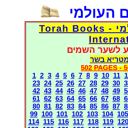
 העולמי
דפי אוצר הספרים העולמי - Torah Books
Interna
ע לשער השמים
מטריא בשר
502 PAGES -
5
1
2
3
4
5
6
7
8
9
10
11
1
23
24
25
26
27
28
29
30
3
42
43
44
45
46
47
48
49
5
61
62
63
64
65
66
67
68
6
80
81
82
83
84
85
86
87
8
99
100
101
102
103
104
10
114
115
116
117
118
119
12