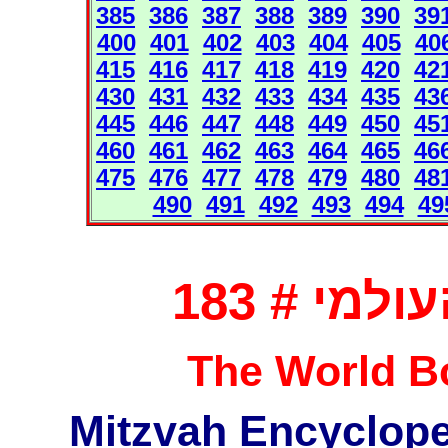
385
386
387
388
389
390
39
400
401
402
403
404
405
40
415
416
417
418
419
420
42
430
431
432
433
434
435
43
445
446
447
448
449
450
45
460
461
462
463
464
465
46
475
476
477
478
479
480
48
490
491
492
493
494
49
מי # 183
The World Bo