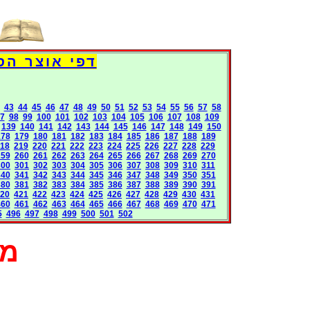
Books International Pages
43
44
45
46
47
48
49
50
51
52
53
54
55
56
57
58
7
98
99
100
101
102
103
104
105
106
107
108
109
139
140
141
142
143
144
145
146
147
148
149
150
178
179
180
181
182
183
184
185
186
187
188
189
18
219
220
221
222
223
224
225
226
227
228
229
259
260
261
262
263
264
265
266
267
268
269
270
300
301
302
303
304
305
306
307
308
309
310
311
340
341
342
343
344
345
346
347
348
349
350
351
380
381
382
383
384
385
386
387
388
389
390
391
20
421
422
423
424
425
426
427
428
429
430
431
460
461
462
463
464
465
466
467
468
469
470
471
5
496
497
498
499
500
501
502
מא