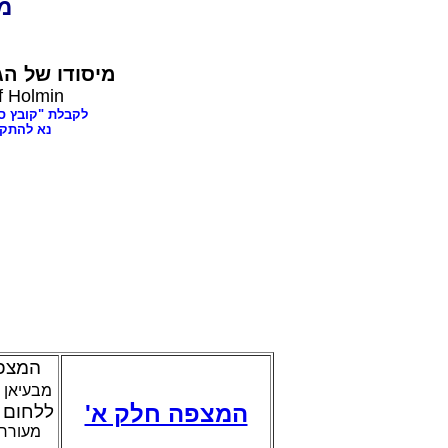
dia
מיסודו של
הג,
f Holmin
לקבלת "קובץ ספרים בענינ,
נא להתק"
המצפה
מבעיאן 
המצפה חלק א'
ללחום 
מעורר 