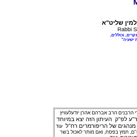
מין שליט"א
Rabbi S
נקרים, וכוללים
ת ישעיה
די הרבנים הרב אברהם אהרן יודעלעוויץ
ר"ע לפ"ק
העיתון הזה יצא במיוחד
מנהגים של הריפורמרים רח"ל
עוד
ו"ם, חמץ בפסח, ואם מותר לאכול בשר