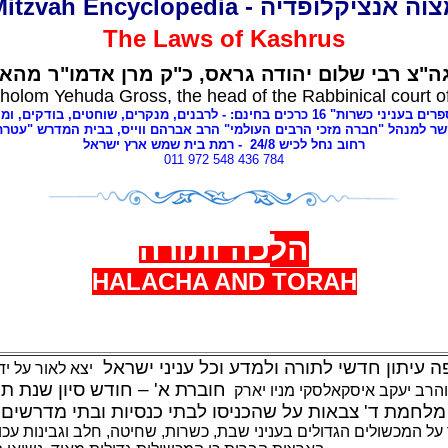
מצוה אנציקלופדיה - Mitzvah Encyclope
The Laws of
Kashrus
ה"צ רבי שלום יהודה גראס
כ"ק מרן אדמו"ר מהאל
holom Yehuda Gross, the head of the Rabbinical court o
י כשרות" 16 כרכים בחינם: - לרבנים
מנקרים, שוחטים,
בודקים, ומ,
שר למנהל "חברה מזכי הרבים העולמי" הרב אברהם ווייס, בבית המדרש "עטר
- רמת בית שמש ארץ ישראל
8
רחוב נחל לכיש 24/
011 972 548 436 784
הל
כה ותורה
HALACHA AND TORAH
 עיתון חדשי לתורה ולמדע וכל עניני ישראל
יצא לאור על י
חוברת א' – חודש סיון שנת ת
והרב יעקב איסקאלסקי מניו יארק
מלחמת ד' צבאות על שהכניסו לבתי כנסיות ובתי מדרשים 
על המכשולים הגדולים בעניני שבת, כשרות, שחיטה, חלב וגבינות עכ