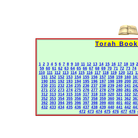
1
2
3
4
5
6
7
8
9
10
11
12
13
14
15
16
17
18
19
59
60
61
62
63
64
65
66
67
68
69
70
71
72
73
74
110
111
112
113
114
115
116
117
118
119
120
121
1
151
152
152
153
154
155
156
157
158
159
160
16
190
191
192
193
194
195
196
197
198
199
200
20
230
231
232
234
235
236
237
238
239
240
241
24
271
272
273
274
275
276
277
278
279
280
281
28
312
313
314
315
316
317
318
319
320
321
322
32
352
353
354
355
356
357
358
359
360
361
362
36
392
393
394
395
396
397
398
399
400
401
402
40
432
433
434
435
436
437
438
439
440
441
442
44
472
473
474
475
476
477
478