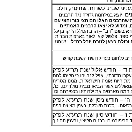
ערובות, ועוד
ניני שבת, כשרות, שחיטה, חלב
ים
יוצא במלחמה גדולה נגד הרבנים
 שהרבנים האלו הם חצי בור וחצי עם
, ומדוע לא יצאו הרבנים האמתיים
קרא בשם "רב
– הרב הכולל הי' קרבן על
ספרי פלפול יצאו לאור בארצות הברית
שוחט
–
וכולם כצאן לטבח יובל רח"ל
ייב ללחום בעד קדושת השבת קודש
 ד' – חודש אלול שנת תר"ע לפ"ק
רו מדוכתי, ואזיל לגבייהו כי הקימו להם
מת חיות אומה הישראלית, ממנו מסריח
 המאוללים אשר הביאו מבית מולדתם, וכו
ם המה מארסים את ילדותינו בכפירתם וכו
ה' – חודש ניסן שנת תרע"א לפ"ק
 ערכאות, - סכנת השכלה, בענין מציצה בפה
 ו' – חודש סיון שנת תרע"א לפ"ק
 הריפורמים, רבנים הקיצו!, ובענין החינוך