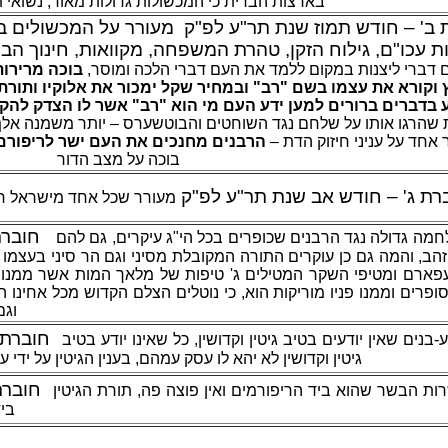
בארצות הברית כי המכשולות גדולות מאוד, נשואי ת
 ב' – חודש תמוז שנת תר"ע לפ"ק
מעורר על המכשולים בע
ות עכו"ם, גילוח הזקן, טהרת המשפחה, מקוואות, חינוך הבנ
ם דברי ליצנות במקום ללמד את העם דברי הלכה ומוסר
בוכה מרירות
וקורא את עצמו בשם "רב" ובמחיר שקל ימכור את אלוקיו ותורתו
 בדברים ברורים למען ידע העם מי הוא "רב" אשר לו הצדק לה
שהרגו אותו על שלחם נגד השוחטים והבוטשערס – יותר משמנה אלף 
פר אחד על עניני חיזוק הדת
הרבנים מחנכים את העם ישר לריפורם 
בוכה על מצב הדור
רת ג' – חודש אב שנת תר"ע לפ"ק
מעורר שכל אחד מישראל ח
חוברת
חמה גדולה נגד הרבנים שכופרים בכל הי"ג עיקרים, גם להם
הב, והמה גם כן עוקרים התורה המקובלת מסיני וגם הר סיני בעצמו עק
פארם ומטיפי השקר המטילים ג' טיפות של מלאך המות אשר ממנו 
סופרים וממנו פניו מוריקות הוא, כי נוטלים הצלם הקדוש מכל אחינו
וג'
חוברת 
-בנים שאין יודעים בטיב גיטין וקדושין, כל שאינו יודע בטיב
גיטין וקדושין לא יהא לו עסק עמהם, בענין הגיטין על ידי
חוברת
רות הבשר שהוא ביד הריפורמים ואין פוצה פה, תורת הגיטין
ביד