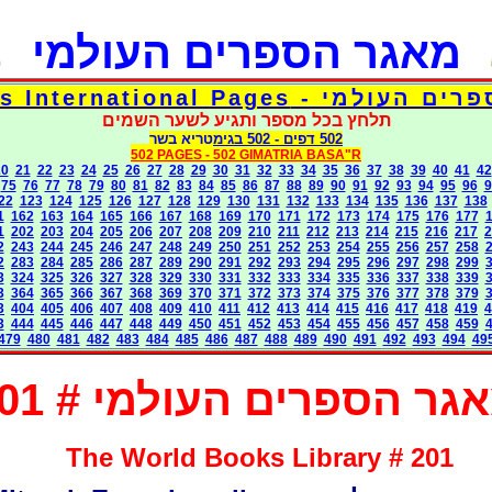
מאגר הספרים העולמי
דפי אוצר הספרים העולמי - Torah 
תלחץ בכל מספר ותגיע לשער השמים
בגימטריא בשר
- 502
502 דפים
502 PAGES -
502 GIMATRIA BASA"R
20
21
22
23
24
25
26
27
28
29
30
31
32
33
34
35
36
37
38
39
40
41
42
75
76
77
78
79
80
81
82
83
84
85
86
87
88
89
90
91
92
93
94
95
96
9
22
123
124
125
126
127
128
129
130
131
132
133
134
135
136
137
138
1
162
163
164
165
166
167
168
169
170
171
172
173
174
175
176
177
1
202
203
204
205
206
207
208
209
210
211
212
213
214
215
216
217
2
2
243
244
245
246
247
248
249
250
251
252
253
254
255
256
257
258
2
283
284
285
286
287
289
290
291
292
293
294
295
296
297
298
299
3
324
325
326
327
328
329
330
331
332
333
334
335
336
337
338
339
3
364
365
366
367
368
369
370
371
372
373
374
375
376
377
378
379
3
404
405
406
407
408
409
410
411
412
413
414
415
416
417
418
419
4
3
444
445
446
447
448
449
450
451
452
453
454
455
456
457
458
459
479
480
481
482
483
484
485
486
487
488
489
490
491
492
493
494
49
גר הספרים העולמי # 201
The World Books Library # 201