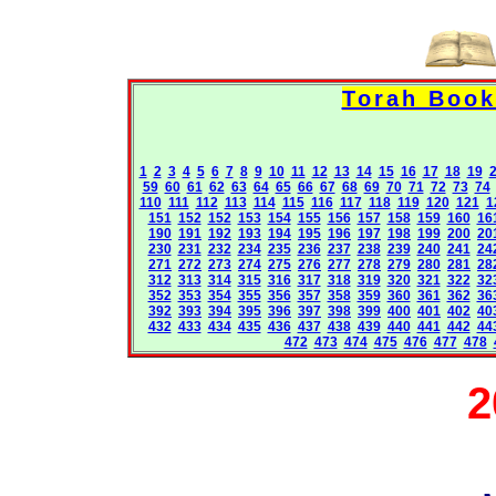
1
2
3
4
5
6
7
8
9
10
11
12
13
14
15
16
17
18
19
59
60
61
62
63
64
65
66
67
68
69
70
71
72
73
74
110
111
112
113
114
115
116
117
118
119
120
121
1
151
152
152
153
154
155
156
157
158
159
160
16
190
191
192
193
194
195
196
197
198
199
200
20
230
231
232
234
235
236
237
238
239
240
241
24
271
272
273
274
275
276
277
278
279
280
281
28
312
313
314
315
316
317
318
319
320
321
322
32
352
353
354
355
356
357
358
359
360
361
362
36
392
393
394
395
396
397
398
399
400
401
402
40
432
433
434
435
436
437
438
439
440
441
442
44
472
473
474
475
476
477
478