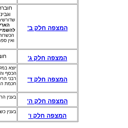
חוברת
וגבינ
שדורשי,
הארץ 
המצפה חלק ב'
להשמיע"
הכשרות 
ואין ס –
חוב
המצפה חלק ג'
יוצא במל
הכסף והז
המצפה חלק ד'
רבני הרע
חכמת ה',
בענין הרע
המצפה חלק ה'
בענין כש
המצפה חלק ו'