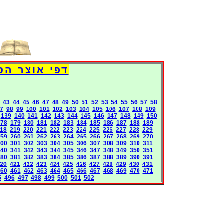
Books International Pages
43
44
45
46
47
48
49
50
51
52
53
54
55
56
57
58
7
98
99
100
101
102
103
104
105
106
107
108
109
139
140
141
142
143
144
145
146
147
148
149
150
178
179
180
181
182
183
184
185
186
187
188
189
18
219
220
221
222
223
224
225
226
227
228
229
259
260
261
262
263
264
265
266
267
268
269
270
300
301
302
303
304
305
306
307
308
309
310
311
340
341
342
343
344
345
346
347
348
349
350
351
380
381
382
383
384
385
386
387
388
389
390
391
20
421
422
423
424
425
426
427
428
429
430
431
460
461
462
463
464
465
466
467
468
469
470
471
5
496
497
498
499
500
501
502