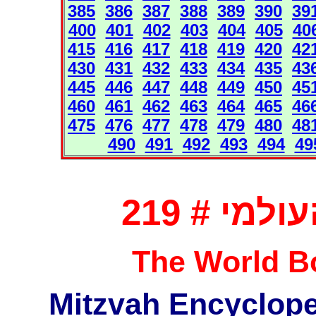
385
386
387
388
389
390
39
400
401
402
403
404
405
40
415
416
417
418
419
420
42
430
431
432
433
434
435
43
445
446
447
448
449
450
45
460
461
462
463
464
465
46
475
476
477
478
479
480
48
490
491
492
493
494
49
מי # 219
The World Bo