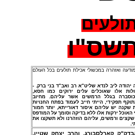
ולעים
תשס"ו
דעה ואזהרה במכשולי אכילת תולעים בכל העולם
שה יהודה ליב לנדא שליט"א רב ואב"ד בני ברק
ולות אלו שאוכלים עלים ירוקים כמו חסא
 וכוסברה בגלל הרמשים אשר עליהם. מחיוב
וקף תפקידי, הייתי חייב לעמוד בפתח החנויות
ת שקנה יש עליהם איסור דאורייתא, יותר חמור
י האוכל ירקות אלו ללא בדיקה וסומך על המודפס
 שקצים ורמשים, עליהם הוזהרנו ולא תשקצו את
תי
דק"ק קארלסבורג, והרב יצחק שטיין