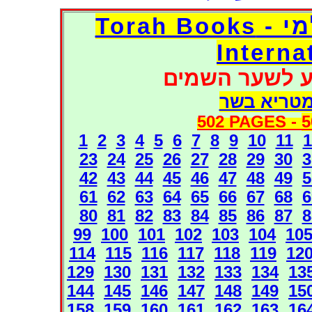
דפי אוצר הספרים העולמי - Torah Books
Interna
ע לשער השמים
מטריא בשר
502 PAGES -
5
1
2
3
4
5
6
7
8
9
10
11
1
23
24
25
26
27
28
29
30
3
42
43
44
45
46
47
48
49
5
61
62
63
64
65
66
67
68
6
80
81
82
83
84
85
86
87
8
99
100
101
102
103
104
10
114
115
116
117
118
119
12
129
130
131
132
133
134
13
144
145
146
147
148
149
15
158
159
160
161
162
163
16