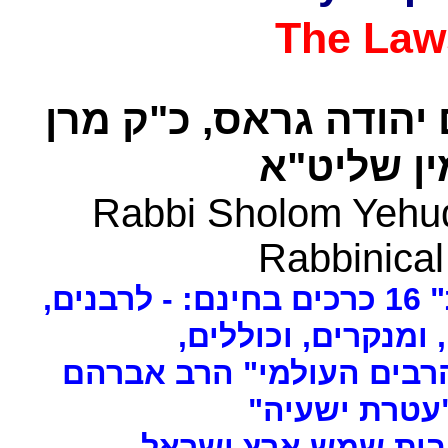
The Law
 יהודה גראס
כ"ק מרן
ן שליט"א
Rabbi Sholom Yehud
Rabbinical
ים
, ומנקרים, וכוללים
רבים העולמי" הרב אברהם
 "עטרת ישעיה
- ת שמש ארץ ישראל