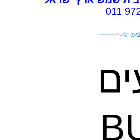
011 97
ים
B