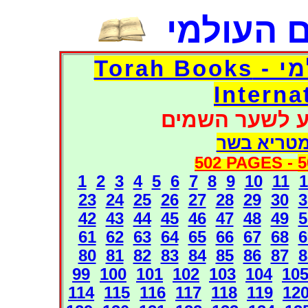
 העולמי
דפי אוצר הספרים העולמי - Torah Books
Interna
ע לשער השמים
מטריא בשר
502 PAGES -
5
1
2
3
4
5
6
7
8
9
10
11
1
23
24
25
26
27
28
29
30
3
42
43
44
45
46
47
48
49
5
61
62
63
64
65
66
67
68
6
80
81
82
83
84
85
86
87
8
99
100
101
102
103
104
10
114
115
116
117
118
119
12