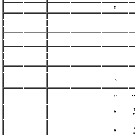
8
15
37
חם
א
9
ג
א
6
ס