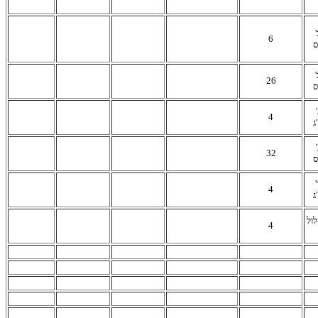
6
ס
26
ס
4
ג
32
ס
4
ג
לול
4