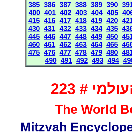
385
386
387
388
389
390
39
400
401
402
403
404
405
40
415
416
417
418
419
420
42
430
431
432
433
434
435
43
445
446
447
448
449
450
45
460
461
462
463
464
465
46
475
476
477
478
479
480
48
490
491
492
493
494
49
מי # 223
The World Bo