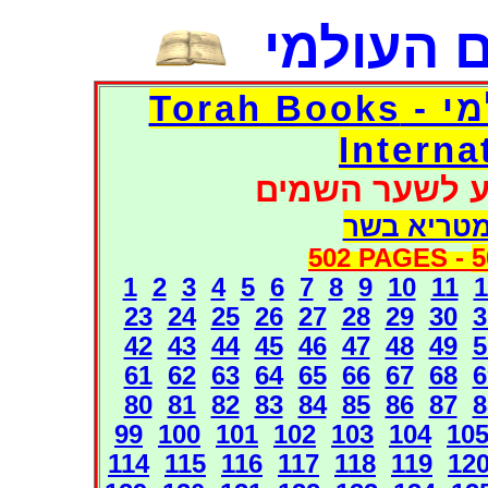
 העולמי
דפי אוצר הספרים העולמי - Torah Books
Interna
ע לשער השמים
מטריא בשר
502 PAGES -
5
1
2
3
4
5
6
7
8
9
10
11
1
23
24
25
26
27
28
29
30
3
42
43
44
45
46
47
48
49
5
61
62
63
64
65
66
67
68
6
80
81
82
83
84
85
86
87
8
99
100
101
102
103
104
10
114
115
116
117
118
119
12