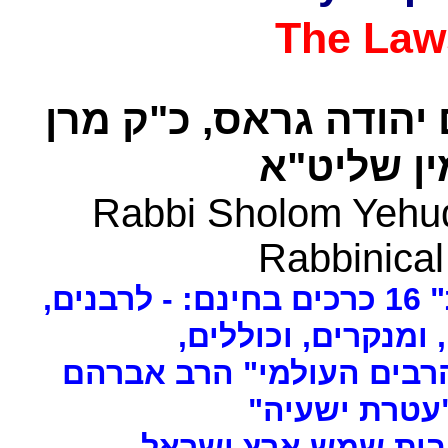
The Law
 יהודה גראס
כ"ק מרן
ן שליט"א
Rabbi Sholom Yehud
Rabbinical
ים
, ומנקרים, וכוללים
רבים העולמי" הרב אברהם
 "עטרת ישעיה
- ת שמש ארץ ישראל