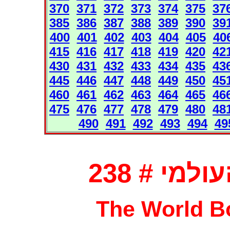
370
371
372
373
374
375
37
385
386
387
388
389
390
39
400
401
402
403
404
405
40
415
416
417
418
419
420
42
430
431
432
433
434
435
43
445
446
447
448
449
450
45
460
461
462
463
464
465
46
475
476
477
478
479
480
48
490
491
492
493
494
49
מי # 238
The World Bo