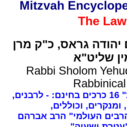
The Law
 יהודה גראס
כ"ק מרן
ן שליט"א
Rabbi Sholom Yehud
Rabbinical
ים
, ומנקרים, וכוללים
רבים העולמי" הרב אברהם
 "עטרת ישעיה