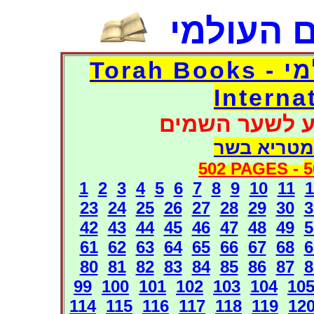
 העולמי
דפי אוצר הספרים העולמי - Torah Books
Interna
ע לשער השמים
מטריא בשר
502 PAGES -
5
1
2
3
4
5
6
7
8
9
10
11
1
23
24
25
26
27
28
29
30
3
42
43
44
45
46
47
48
49
5
61
62
63
64
65
66
67
68
6
80
81
82
83
84
85
86
87
8
99
100
101
102
103
104
10
114
115
116
117
118
119
12