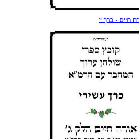
ח חיים - כרך י