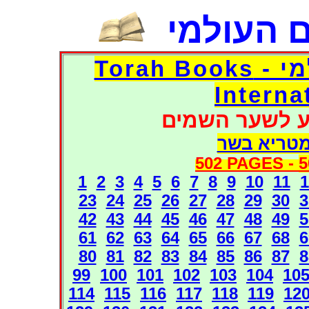
 העולמי
דפי אוצר הספרים העולמי - Torah Books
Interna
ע לשער השמים
מטריא בשר
502 PAGES -
5
1
2
3
4
5
6
7
8
9
10
11
1
23
24
25
26
27
28
29
30
3
42
43
44
45
46
47
48
49
5
61
62
63
64
65
66
67
68
6
80
81
82
83
84
85
86
87
8
99
100
101
102
103
104
10
114
115
116
117
118
119
12