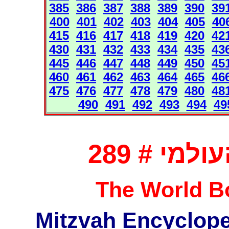
385
386
387
388
389
390
39
400
401
402
403
404
405
40
415
416
417
418
419
420
42
430
431
432
433
434
435
43
445
446
447
448
449
450
45
460
461
462
463
464
465
46
475
476
477
478
479
480
48
490
491
492
493
494
49
מי # 289
The World Bo