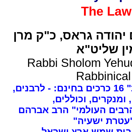
The Law
 יהודה גראס
כ"ק מרן
ן שליט"א
Rabbi Sholom Yehud
Rabbinical
ים
, ומנקרים, וכוללים
רבים העולמי" הרב אברהם
 "עטרת ישעיה
- ת שמש ארץ ישראל