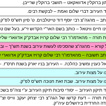
ון ברוקלין אדוואקאט – תושבי ברוקלין שרייבן.
ד העירוב דברי שלום ואמת – לבקשת רבים.
ב – מהגה"צ רבי יוסף דוד טייטלבוים. ט' סיון תש"ס לפ"ק.
נו חיים וויטאל – כותב בשם האר"י הקדוש זי"ע, בעל שם טו
 תורה – מהאדמו"ר רבי שלום קרויז אבדק"ק אדווארי שליט
 קורא – מהגה"צ שהסכימו לעשות עירוב בשנת תש"ך – ובבר
ב תשובה – מהאדמו"ר רבי שלום קרויז אבדק"ק אדווארי ש
ל כענין ומשיב כהלכה. – העירוב בניו יארק בשנת תרס"ז. 
נו על מצות עירוב.
נו על מצות עירוב. שבת זאת חנוכה תש"ס לפ"ק.
ד תיקון העירוב – יסודי סיבות תיקון העירוב ע"י צוה"פ ב
 תורה – דעת קדשו של הגה"צ רבי יצחק יעקב ווייס זצ"
ה החרדית בירושלים עיה"ק.