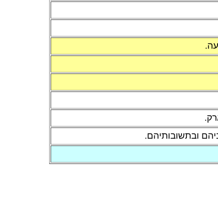
עה.
רק.
יהם ובתשובותיהם.