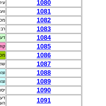
1080
עית
1081
ווע
1082
מכת
1083
רבי
1084
דעת
1085
קול
1086
מכת
1087
שוא
1088
וצו
1089
וצו
1090
יסו
דעת
1091
העד