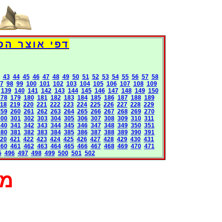
דפי אוצר הספרים העולמי - 
43
44
45
46
47
48
49
50
51
52
53
54
55
56
57
58
7
98
99
100
101
102
103
104
105
106
107
108
109
139
140
141
142
143
144
145
146
147
148
149
150
178
179
180
181
182
183
184
185
186
187
188
189
18
219
220
221
222
223
224
225
226
227
228
229
259
260
261
262
263
264
265
266
267
268
269
270
300
301
302
303
304
305
306
307
308
309
310
311
340
341
342
343
344
345
346
347
348
349
350
351
380
381
382
383
384
385
386
387
388
389
390
391
20
421
422
423
424
425
426
427
428
429
430
431
460
461
462
463
464
465
466
467
468
469
470
471
5
496
497
498
499
500
501
502
מא