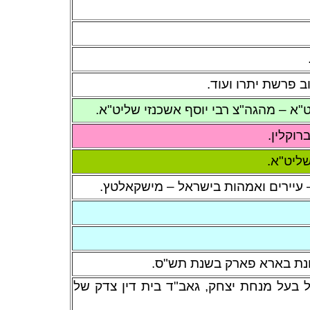
ב פרשת יתרו ועוד.
"א – מהגה"צ רבי יוסף אשכנזי שליט"א.
וקלין.
ליט"א.
– עיירים ואמהות בישראל – מישקאלטץ.
שכונת בארא פארק בשנת תש"ס.
ל בעל מנחת יצחק, גאב"ד בית דין צדק של