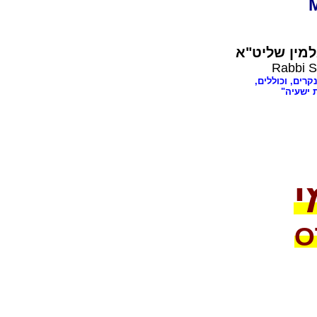
מין שליט"א
Rabbi S
קרים, וכוללים,
 ישעיה"
י
O