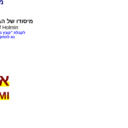
מצו
מיסודו של
הגה
f Holmin
לקבלת "קובץ ספרים בעניני
נא להתקש
או
MI