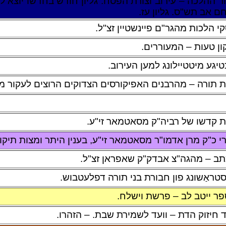
ר ההלכה – עירוב וצורת הפסח. גליון חודש בחדשו יוצא ל
ם אב תש"ס. גליון עז.
י הלכות מהגר"ם פיינשטיין זצ"ל.
ון טעות – המעוררים.
כטיגע מיטטיילונג למען העירוב.
 תורה – מהרבנים האפיקורסים הצדוקים הרוצים לעקור מ
 קדשו של רביה"ק מסאטמאר זי"ע.
י כ"ק מרן אדמו"ר מסאטמאר זי"ע, בענין היתר ומצות תיקון
ב – מהגה"צ אבדק"ק שאפראן זצ"ל.
סטראַשונג פון חבורת בני תורה דפלעטבוש.
ר ייטב לב – פרשת וישלח.
ד חיזוק הדת – וועד לשמירת שבת. – הזהרו.