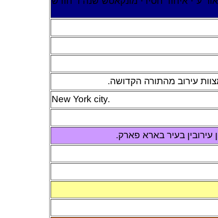
אור ע"י איחוד חסידי מונקאטש שנה ז' חודש
צוות עירוב מהתורה הקדושה.
New York city.
 עירובין בעיר בארא פארק.