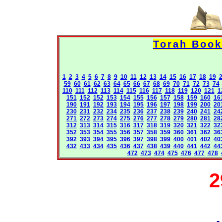
1
2
3
4
5
6
7
8
9
10
11
12
13
14
15
16
17
18
19
59
60
61
62
63
64
65
66
67
68
69
70
71
72
73
74
110
111
112
113
114
115
116
117
118
119
120
121
1
151
152
152
153
154
155
156
157
158
159
160
16
190
191
192
193
194
195
196
197
198
199
200
20
230
231
232
234
235
236
237
238
239
240
241
24
271
272
273
274
275
276
277
278
279
280
281
28
312
313
314
315
316
317
318
319
320
321
322
32
352
353
354
355
356
357
358
359
360
361
362
36
392
393
394
395
396
397
398
399
400
401
402
40
432
433
434
435
436
437
438
439
440
441
442
44
472
473
474
475
476
477
478