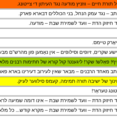
 תורת חיים – ווזניץ מודעה נגד העיתון די צייטונג.
ב – נגד עמק הנחל, בני הכוללים דבארא פארק.
ד חיזוק הדת – וועד לשמירת שבת – מודעה.
יאָרק טיימס.
שע שקרים, זיופים וסילופים – אין נאָמען פון מהרש"ם מבער
יף! פאַלש! שקר! ליגענט! קול קורא של חתימות רבנים מלא ז
ב מאחד הרבנים – מבאר שאין לעירוב דעירינו בארא פארק 
נוך של ישיבה תורה תמימה, קעמפ סילווער לעיק.
טונג טעראָר!
ד חיזוק הדת – וועד לשמירת שבת – אינו דומה שמיעה לרא
ד חיזוק הדת – וועד לשמירת שבת – מקרא קודש... כל מל