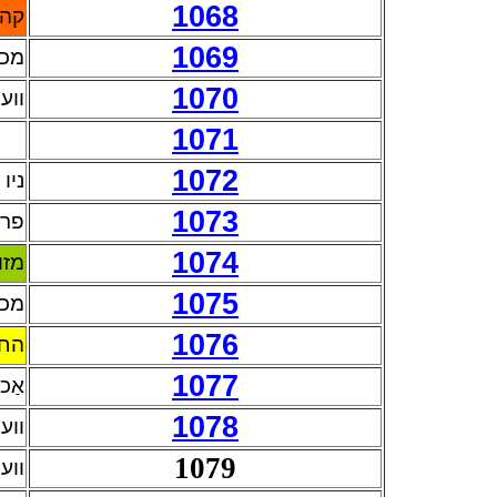
1068
קהל
1069
מכת
1070
ווע
1071
1072
ניו 
1073
פרי
1074
מזו
1075
מכת
1076
החי
1077
אַכ
1078
ווע
1079
ווע