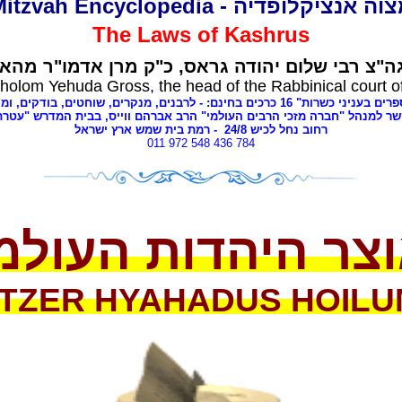
ה אנציקלופדיה - Mitzvah Encyclopedia
The Laws of
Kashrus
"צ רבי שלום יהודה גראס,
כ"ק מרן אדמו"ר מהאל
holom Yehuda Gross, the head of the Rabbinical court o
 כשרות" 16 כרכים בחינם: - לרבנים,
מנקרים, שוחטים,
בודקים, ומנ
ר למנהל "חברה מזכי הרבים העולמי" הרב אברהם ווייס, בבית המדרש "עטרת
רחוב נחל לכיש 24/
8
- רמת בית שמש ארץ ישראל
011 972 548 436 784
צר היהדות העולמ
TZER HYAHADUS HOILU