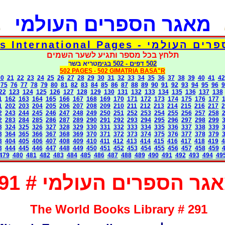
מאגר הספרים העולמי
Torah Books International Pages
תלחץ בכל מספר ותגיע לשער השמים
502 דפים
- 502
בגימטריא בשר
502 PAGES -
502 GIMATRIA BASA"R
20
21
22
23
24
25
26
27
28
29
30
31
32
33
34
35
36
37
38
39
40
41
42
75
76
77
78
79
80
81
82
83
84
85
86
87
88
89
90
91
92
93
94
95
96
9
22
123
124
125
126
127
128
129
130
131
132
133
134
135
136
137
138
1
162
163
164
165
166
167
168
169
170
171
172
173
174
175
176
177
1
202
203
204
205
206
207
208
209
210
211
212
213
214
215
216
217
2
2
243
244
245
246
247
248
249
250
251
252
253
254
255
256
257
258
2
283
284
285
286
287
289
290
291
292
293
294
295
296
297
298
299
3
324
325
326
327
328
329
330
331
332
333
334
335
336
337
338
339
3
364
365
366
367
368
369
370
371
372
373
374
375
376
377
378
379
3
404
405
406
407
408
409
410
411
412
413
414
415
416
417
418
419
4
3
444
445
446
447
448
449
450
451
452
453
454
455
456
457
458
459
479
480
481
482
483
484
485
486
487
488
489
490
491
492
493
494
49
גר הספרים העולמי # 291
The World Books Library # 291