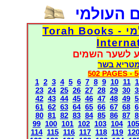
 העולמי
דפי אוצר הספרים העולמי - Torah Books
Interna
ע לשער השמים
מטריא בשר
502 PAGES -
5
1
2
3
4
5
6
7
8
9
10
11
1
23
24
25
26
27
28
29
30
3
42
43
44
45
46
47
48
49
5
61
62
63
64
65
66
67
68
6
80
81
82
83
84
85
86
87
8
99
100
101
102
103
104
10
114
115
116
117
118
119
12