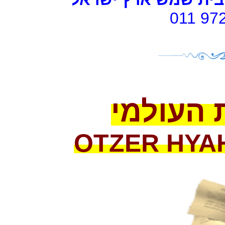
011 97
 העולמי
OTZER HYA