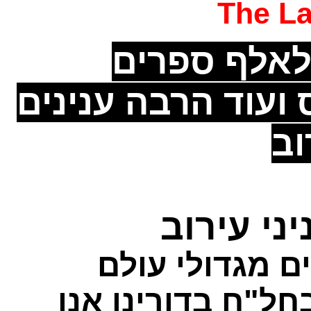
The L
אלף ספרים
 ועוד הרבה ענינים
וב
ני עירוב
ם מגדולי עולם
חל"ח בדורינו אנו