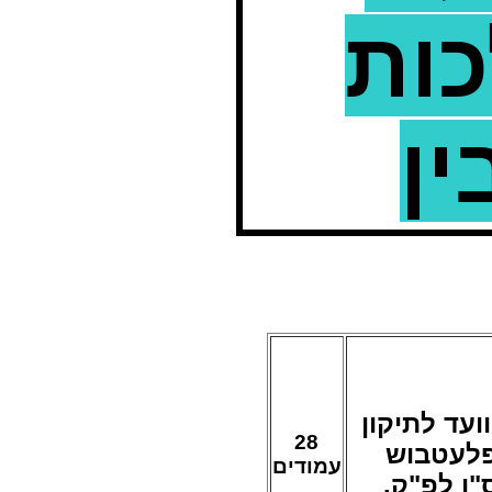
כות
ין
וועד לתיקון
28
פלעטבוש
עמודים
ס"ו לפ"ק