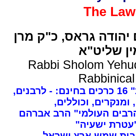
The Law
 יהודה גראס
כ"ק מרן
ן שליט"א
Rabbi Sholom Yehud
Rabbinical
ים
, ומנקרים, וכוללים
רבים העולמי" הרב אברהם
 "עטרת ישעיה
- ת שמש ארץ ישראל