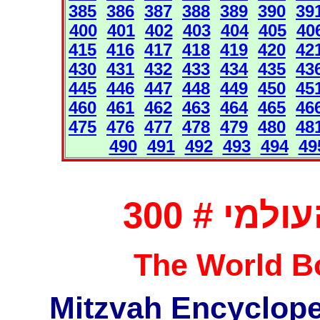
385
386
387
388
389
390
39
400
401
402
403
404
405
40
415
416
417
418
419
420
42
430
431
432
433
434
435
43
445
446
447
448
449
450
45
460
461
462
463
464
465
46
475
476
477
478
479
480
48
490
491
492
493
494
49
מי # 300
The World Bo