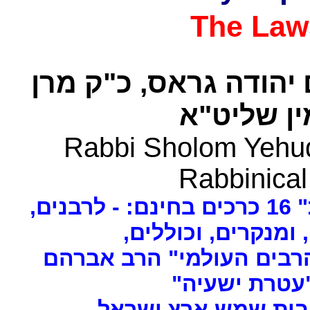
The Law
 יהודה גראס
כ"ק מרן
ן שליט"א
Rabbi Sholom Yehud
Rabbinical
ים
, ומנקרים, וכוללים
רבים העולמי" הרב אברהם
 "עטרת ישעיה
- ת שמש ארץ ישראל