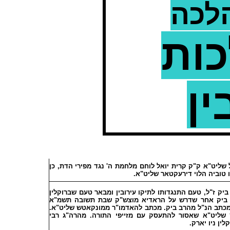
הלכה
כות
ין
שליט"א ק"ק קרית יואל לוחם מלחמת ה' נגד מפירי הדת, כן
הו טוביה הלוי דירעקטאר שליט"א
יק ז"ל, טעם התנגדותו לתיקו עירובין ומבאר טעם שברוקלין
 ביק אחר שדרש על הראדיא מוצש"ק שבת תשובה תשמ"א
ל מכתב הנ"ל מהרב ביק. מכתב להאדמו"ר ממונקאטש שליט"א
ץ שליט"א שאסור להתעסק עם מזייפי התורה. מהרה"ג
רבי
לין ניו יארק