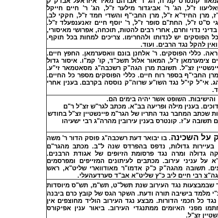
המאור קונטרס קמ"ח, הג' ר' אברהם מאיר איזראעל אבדק"ק
יעוו ז"ל, הג' ר' אביגדור מילער ז"ל, הג' ר' חיים חייקל
"ז, מרן החיד"א ז"ל, מרן החבי"ף והשדי חמד ז"ל, חקקי לב
י ס"ט ז"ל, החת"ם סופר ז"ל, ר' יוסף חיים זאנענפעלד ז"ל
בדיני נדוי וחרם, אחרי רבים להטות, תוכחה, אפרושי מאיסורי
ל הפוסקים יש לנדותו ולהחרימו. צריכים למחות בכל תוקף
ואין להקל נגד הרבים. ועוד
ראה. כללי הפוסקים. ר' אלחנן בונם וואסערמאן. החפץ חיים
ם צימערמאן ז"ל, המאור אלול תשכ"ד, קו' קמ"ו. איסור גדול
ינשטיין זצ"ל. תשובת מרן הגה"ק רשכבה"ג מסאטמאר זי"ע
ממרן החבי"ף בספר רוח חיים. כללי הפוסקים מספר כל החיים
ג. אי"ל קי"ל נגד השו"ע שרוה"ק נוססה בקרבם. בענין אחרי
ד
 והישיבות. השופט אשר יהיה בימים הם
דוכים. בענין מילה ופריעה בב"א. מכתב לגר"ש זצ"ל ר"ם
עקוואד. מכתב עם 15 השגות שכתב המחבר נגד התריו של הגר"מ פיינשטיין זצ"ל בחודש
תשובה ע"ז. קונטרס בענין עירובין מהרה"ג רבי ישעיהו
 על השכינה
. בו יבואר דעת רשכבה"ג פוסק הדור ר' משה
בין בעיירות גדולות, נדפס בהפרדס שנה ל"ב. מכתב מהגר"ם
זעקה גדולה ומרה נגד פרסומת הזיופים של אגודת הרבנים
 על עניני עירוב. מכתבים לעיתונים המזייפים ומפרסמים
עים. תשובה מהגה"ק כ"ק אדמו"ר מאודווארי שליט"א, ראש
ה"צ רבי חיים ליב כ"ץ שליט"א אב"ד סערדעהעלי
 שבמבצעות נגד העירוב שנת תשל"ט, תש"מ, תש"ס מיוסדות
י מלמד בישיבה תורה ודעת. השקר הגס של קובץ כרם ביבנה
נגד כל חכמי הדורות. מבצע נגד העירוב הוליד מחוצפים אין
מו מפני האיומים ממתנגדי העירוב. ביאור ענין אפיקורס
שטיין זצ"ל