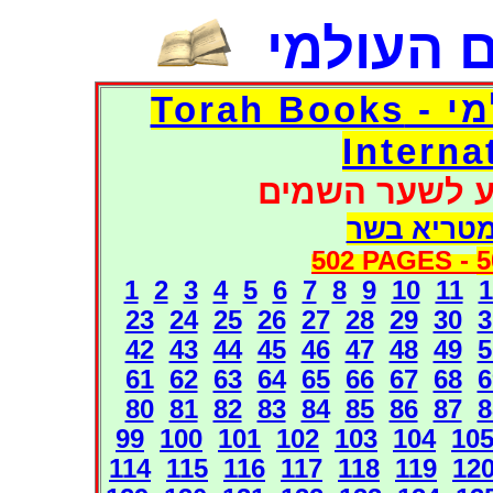
 העולמי
דפי אוצר הספרים העולמי - Torah Books
Interna
ע לשער השמים
מטריא בשר
502 PAGES -
5
1
2
3
4
5
6
7
8
9
10
11
1
23
24
25
26
27
28
29
30
3
42
43
44
45
46
47
48
49
5
61
62
63
64
65
66
67
68
6
80
81
82
83
84
85
86
87
8
99
100
101
102
103
104
10
114
115
116
117
118
119
12