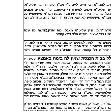
תב להגר"מ רבי חיים לייב כ"ץ אב"ד סערדעהעלי שליט"א
ער שליט"א
מכתב למערת די צייטונג, על השקרים וכזבים
הל' עירובין. בירור בדין עירוב. הסכמת הגר"מ פיינשטיין על
גר"מ פיינשטיין לא יצא מתחת ידו דבר כזה. מהרה"ג
רבי
אדמו"ר מוויזניץ שליט"א מאנסי נוא יארק.(פרשת נח שנת
רה"ג
רבי ישעיהו טוביה הלוי דירעקטאר.
סתעפים מזה, לתת לפתעים ערמה. בענין גדולי הדור לפני ק
חיצות בביהכ"נ. ע"ד פסקי דינים של הגר"ם פיינשטיין זצ"ל
ב להר"מ דלייקוואד. ועוד. מהרה"ג
רבי ישעיהו טוביה הלוי
לל בבית הכנסת שאין לה בימה באמצע
. פסק דין
חכמי האמבורג וטריעסטא, תשובת אמרי אש. שדי חמד ח"י
לי פולין וליטא, מהרה"ג ר' אליעזר זילבער, הרה"ג ר' זלמן
בושם, הגה"צ ר' יצחק יעקב ווייס גאב"ד ירושלים, תשובת
ליהו מאיר בלאך ר"מ ישיבת טעלז, תשובת ר' אהרן קאטלער
ע. חומר האיסור לסדר קידושין בביהכנ"ס, מע"א זקני הדור
בת הגה"צ ר' דוד הלוי יונגרייז ראב"ד ירושלים, הכתב סופר
ש, השדי חמד, ר' אליעזר זילבער, הרשכבה"ג ר' יצחק אלחנן
נא ור' רפאל שפירא אב"ד ור"מ דוואלאזין. דעת תורה בענין
אלאווייציק גאב"ד בריסק. הסכמת הביד"צ לכל מקהלות
 ארי' פריינד. נאום ישראל יעקב פישער. נאום אברהם דוד
שכ"ד – תשכ"ה, בשנת תשכ"ז הופיע קונטרס נ"ד דפים מכ"ק
ד הגר"ם פיינשטיין, וכן נדפס בהמאור אז. המהרש"ם, הג' ר