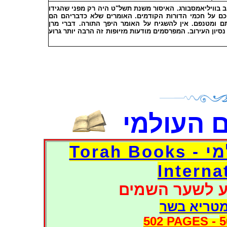
ב בוויליאמסבורג. האיסור משנת תשל"ט היה רק מפני שהגידו
כם על חכמי הדורות הקודמים. האומרים שלא כדבריהם הם
ם ומטנפם. אין להשגיח על האומר היפך התורה. דברי מרן
 נסיון העירוב. המפרסמים מודעות מזיופות זה הרבה יותר גרוע
 העולמי
דפי אוצר הספרים העולמי - Torah Books
Interna
ע לשער השמים
מטריא בשר
502 PAGES -
5