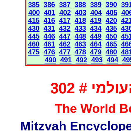
385
386
387
388
389
390
39
400
401
402
403
404
405
40
415
416
417
418
419
420
42
430
431
432
433
434
435
43
445
446
447
448
449
450
45
460
461
462
463
464
465
46
475
476
477
478
479
480
48
490
491
492
493
494
49
מי # 302
The World Bo