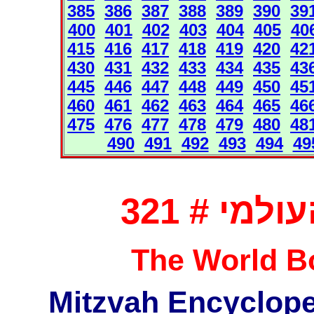
385
386
387
388
389
390
39
400
401
402
403
404
405
40
415
416
417
418
419
420
42
430
431
432
433
434
435
43
445
446
447
448
449
450
45
460
461
462
463
464
465
46
475
476
477
478
479
480
48
490
491
492
493
494
49
מי # 321
The World Bo