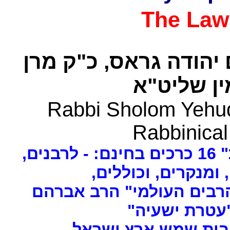
The Law
 יהודה גראס
כ"ק מרן
ן שליט"א
Rabbi Sholom Yehud
Rabbinical
ים
, ומנקרים, וכוללים
רבים העולמי" הרב אברהם
 "עטרת ישעיה
- ת שמש ארץ ישראל