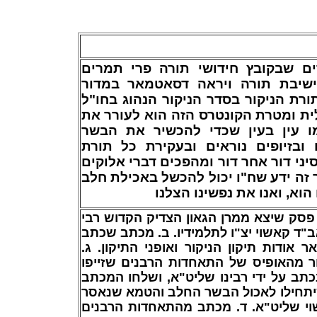
רים שבקובץ חידושי תורה פרי תמרים
ישיבת תורה ויראה דסאטמאר במדור
רת הניקור בסדר הניקור הנהוג בחו"ל
ית ומטרת הקונטרס הזה הוא לעורר את
 עין בעין שכדי להכשיר את הבשר
ובזיופים נוראים ובעקירת כל תורת
יני דור אחר דור ומהפכים דברי אלוקים
ר זה ידע שח"ו יכול להכשל באכילת חלב
 הוא, ואנו את נפשינו הצלנו
. פסק שיצא ממרן הגאון הצדיק הקדוש רבי
"ד קאשוי יצ"ו לתלמידיו. ב. מכתב שכתב
 אודות תיקון הניקור ואופני התיקון. ג
ר מהאופיס של התאחדות הרבנים שזייפו
כתב על ידי רבינו שליט"א, ושלחו המכתב
לף איש שיתחילו לאכול הבשר החלב והטמא שנאסר
וי שליט"א. ד. מכתב מהתאחדות הרבנים