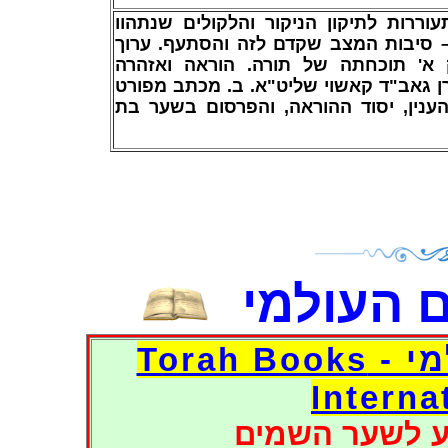
וררות לתיקון הניקור והלקולים שנתהוו
 סיבות המצב שקדם לזה והסתעף. ערוך
א' תוכחתה של תורה. הוראה ואזהרה
ן גאב"ד קאשוי שליט"א. ב. מכתב מפורט
נין, יסוד ההוראה, והפרסום בשער בת
 העולמי
דפי אוצר הספרים העולמי - Torah Books
Interna
ע לשער השמים