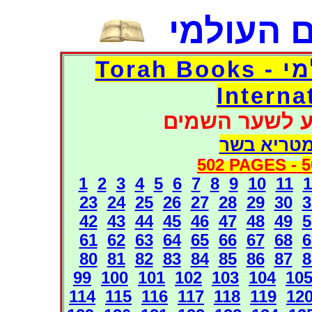
 העולמי
דפי אוצר הספרים העולמי - Torah Books
Interna
ע לשער השמים
מטריא בשר
502 PAGES -
5
1
2
3
4
5
6
7
8
9
10
11
1
23
24
25
26
27
28
29
30
3
42
43
44
45
46
47
48
49
5
61
62
63
64
65
66
67
68
6
80
81
82
83
84
85
86
87
8
99
100
101
102
103
104
10
114
115
116
117
118
119
12