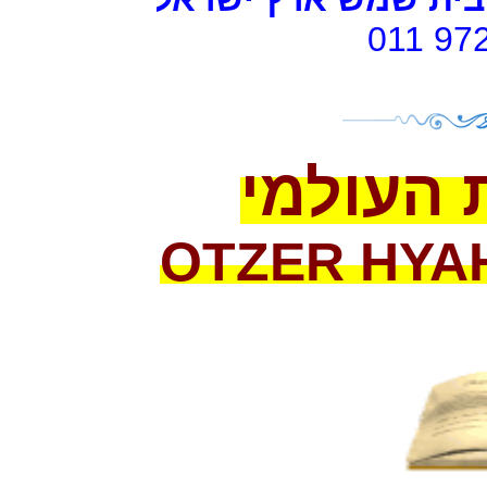
011 97
 העולמי
OTZER HYA