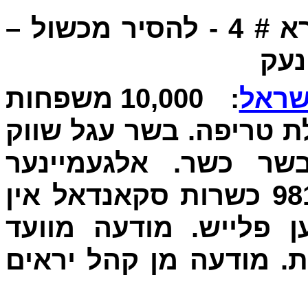
- קול קורא # 4 - להסיר מכשול –
נעק
ראל
: 10,000 משפחות
ת טריפה. בשר עגל שווק
ר כשר. אלגעמיינער
זשורנאל סעפטעמבער 25 '981 כשרות סקאנדאל אין
ן פלייש. מודעה מוועד
. מודעה מן קהל יראים