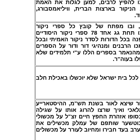
 להפיץ לרבים, למען לגלות את האמת
הניקור בארצות הברית, וויליאמסבורג
וד
 ובו מפתח של קובץ כל ספרי ניקור
המובהקים, שבו נקבצו תחת גג אחד 78 ספרי ניקור היסודיים
ה בכל הדורות לסדר ניקור האמיתי ובכל
ו הרבנים ומנהיגי דור ודור על הספרים
 מהנאמר בספרים הללו ע"י תלמידים שלא
לו בעוה"ר
ן לכל בית ישראל שלא יוכשלו באכילת חלב
קור שיצא לאור בשנת תש"מ, ההיסטארייע
כי ואיך שרצו להרוג אותו על שגילה
סופו אזהרת החפץ חיים זצ"ל על מכשולי
בוטשער שותפם של עמלק מכשילים את
רב בעד חבירו ומחיוב לעורר על מכשולים