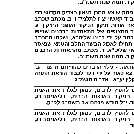
יקור. תמוז שנת תשמ"ב
. פסק שיצא ממרן הגאון הצדיק הקדוש רבי
"ד קאשוי יצ"ו לתלמידיו. ב. מכתב שכתב
 אודות תיקון הניקור ואופני התיקון. ג
ר מהאופיס של התאחדות הרבנים שזייפו
כתב על ידי רבינו שליט"א, ושלחו המכתב
לף איש שיתחילו לאכול הבשר החלב והטמא שנאסר
וי שליט"א. ד. מכתב מהתאחדות הרבנים
יקור. תמוז שנת תשמ"ב
'
- . - גילוי הדברים כהווייתם מהצד הב
וצא לאור על ידי וועד לכבוד הוראת התורה
ג
"
תשמ
'
א - אדר ה
"
ין יע
 להפיץ לרבים, למען לגלות את האמת
הניקור בארצות הברית, וויליאמסבורג
וד. י"ל חודש מנחם אב תשמ"ב לפ"ק
 להפיץ לרבים, למען לגלות את האמת
הניקור בארצות הברית, וויליאמסבורג
וד