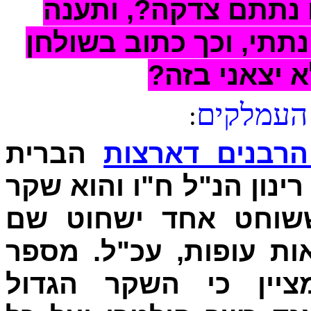
ם נתתם צדקה?, ותענה
תתי, וכך כתוב בשולחן
לא יצאני בזה
העמלקים
:
רבנים דארצות
הברית
ינון הנ"ל ח"ו והוא שקר
ששוחט אחד ישחוט שם
ת עופות, עכ"ל. מספר
יין כי השקר הגדול