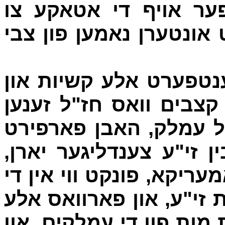
-  אויף די אטאקע צו
 אונטערן נאמען פון צבי
ענטפערט אלע קשיות און
 קצבים וואס חז"ל זענען
של עמלק, האבן פארפירט
ן זי"ע צענדליגער יארן
עריקא, פונקט ווי אין די
ת זי"ע, און פארוואס אלע
מות פון די עמלקים, און