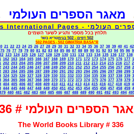
מאגר הספרים העולמי
דפי אוצר הספרים העולמי - Torah 
תלחץ בכל מספר ותגיע לשער השמים
בגימטריא בשר
- 502
502 דפים
502 PAGES -
502 GIMATRIA BASA"R
20
21
22
23
24
25
26
27
28
29
30
31
32
33
34
35
36
37
38
39
40
41
42
75
76
77
78
79
80
81
82
83
84
85
86
87
88
89
90
91
92
93
94
95
96
9
22
123
124
125
126
127
128
129
130
131
132
133
134
135
136
137
138
1
162
163
164
165
166
167
168
169
170
171
172
173
174
175
176
177
1
202
203
204
205
206
207
208
209
210
211
212
213
214
215
216
217
2
2
243
244
245
246
247
248
249
250
251
252
253
254
255
256
257
258
2
283
284
285
286
287
289
290
291
292
293
294
295
296
297
298
299
3
324
325
326
327
328
329
330
331
332
333
334
335
336
337
338
339
3
364
365
366
367
368
369
370
371
372
373
374
375
376
377
378
379
3
404
405
406
407
408
409
410
411
412
413
414
415
416
417
418
419
4
3
444
445
446
447
448
449
450
451
452
453
454
455
456
457
458
459
479
480
481
482
483
484
485
486
487
488
489
490
491
492
493
494
49
גר הספרים העולמי # 336
The World Books Library # 336