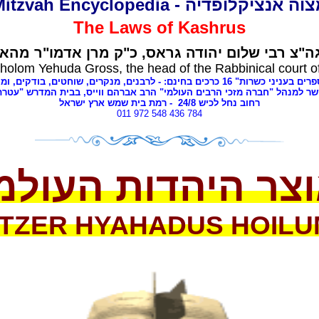
מצוה אנציקלופדיה - Mitzvah Encyclope
The Laws of
Kashrus
ה"צ רבי שלום יהודה גראס
כ"ק מרן אדמו"ר מהאל
holom Yehuda Gross, the head of the Rabbinical court o
י כשרות" 16 כרכים בחינם: - לרבנים
מנקרים, שוחטים,
בודקים, ומ,
שר למנהל "חברה מזכי הרבים העולמי" הרב אברהם ווייס, בבית המדרש "עטר
- רמת בית שמש ארץ ישראל
8
רחוב נחל לכיש 24/
011 972 548 436 784
צר היהדות העולמ
TZER HYAHADUS HOILU