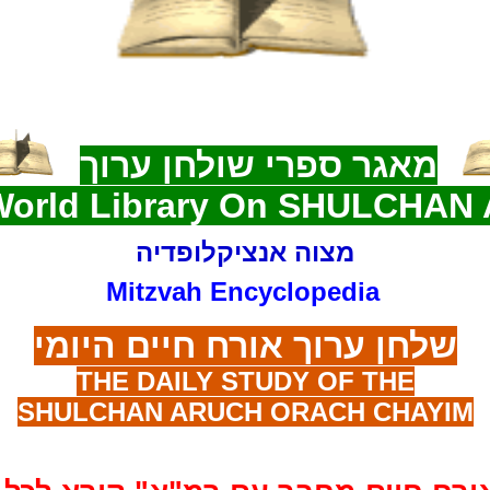
מאגר
ספרי שולחן ערוך
World Library On SHULCHAN
מצוה אנציקלופדיה
Mitzvah Encyclopedia
שלחן ערוך אורח חיים היומי
THE DAILY STUDY OF THE
SHULCHAN ARUCH ORACH CHAYIM