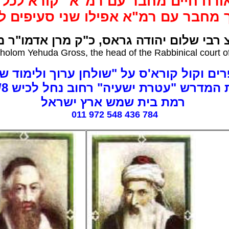
ורח חיים מחבר עם רמ"א" קורא לכל ה
ך מחבר עם רמ"א אפילו שני סעיפים לי
 רבי שלום יהודה גראס, כ"ק מרן אדמו"ר 
holom Yehuda Gross, the head of the Rabbinical court o
ים וקול קורא'ס על "שולחן ערוך ולימוד ש
 המדרש "עטרת ישעיה" רחוב נחל לכיש 24/8
רמת בית שמש ארץ ישראל
011 972 548 436 784