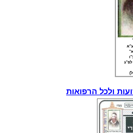
ע"א
א
ו
לפ"ג
(ל
עות ולכל הרפואות