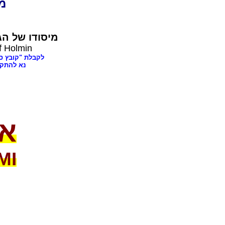
dia
מיסודו של
הג,
f Holmin
לקבלת "קובץ ספרים בענינ,
נא להתק"
או
MI