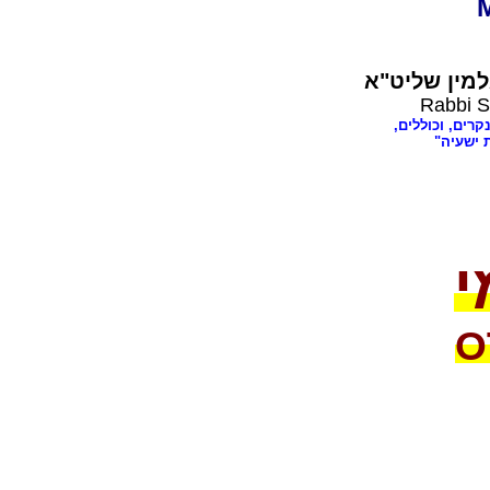
מין שליט"א
Rabbi S
נקרים, וכוללים
ת ישעיה
י
O