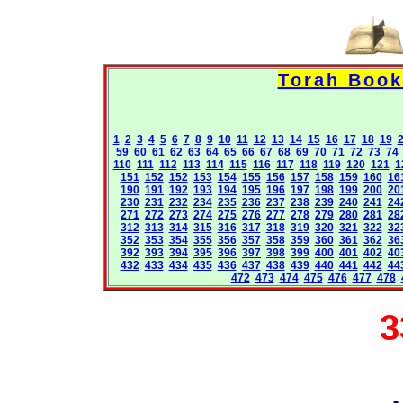
1
2
3
4
5
6
7
8
9
10
11
12
13
14
15
16
17
18
19
59
60
61
62
63
64
65
66
67
68
69
70
71
72
73
74
110
111
112
113
114
115
116
117
118
119
120
121
1
151
152
152
153
154
155
156
157
158
159
160
16
190
191
192
193
194
195
196
197
198
199
200
20
230
231
232
234
235
236
237
238
239
240
241
24
271
272
273
274
275
276
277
278
279
280
281
28
312
313
314
315
316
317
318
319
320
321
322
32
352
353
354
355
356
357
358
359
360
361
362
36
392
393
394
395
396
397
398
399
400
401
402
40
432
433
434
435
436
437
438
439
440
441
442
44
472
473
474
475
476
477
478