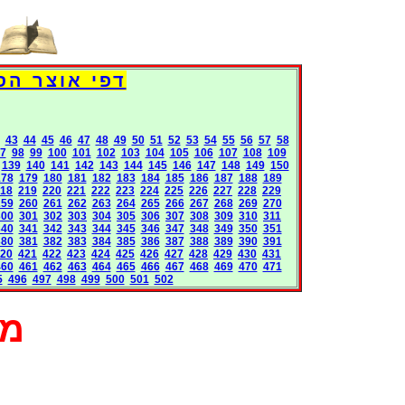
Books International Pages
43
44
45
46
47
48
49
50
51
52
53
54
55
56
57
58
7
98
99
100
101
102
103
104
105
106
107
108
109
139
140
141
142
143
144
145
146
147
148
149
150
178
179
180
181
182
183
184
185
186
187
188
189
18
219
220
221
222
223
224
225
226
227
228
229
259
260
261
262
263
264
265
266
267
268
269
270
300
301
302
303
304
305
306
307
308
309
310
311
340
341
342
343
344
345
346
347
348
349
350
351
380
381
382
383
384
385
386
387
388
389
390
391
20
421
422
423
424
425
426
427
428
429
430
431
460
461
462
463
464
465
466
467
468
469
470
471
5
496
497
498
499
500
501
502
מא