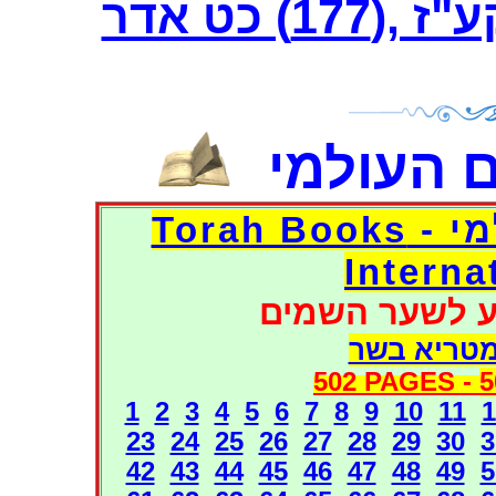
) כט אדר
 העולמי
דפי אוצר הספרים העולמי - Torah Books
Interna
ע לשער השמים
מטריא בשר
502 PAGES -
5
1
2
3
4
5
6
7
8
9
10
11
1
23
24
25
26
27
28
29
30
3
42
43
44
45
46
47
48
49
5