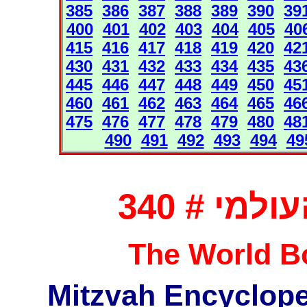
385
386
387
388
389
390
39
400
401
402
403
404
405
40
415
416
417
418
419
420
42
430
431
432
433
434
435
43
445
446
447
448
449
450
45
460
461
462
463
464
465
46
475
476
477
478
479
480
48
490
491
492
493
494
49
מי # 340
The World Bo