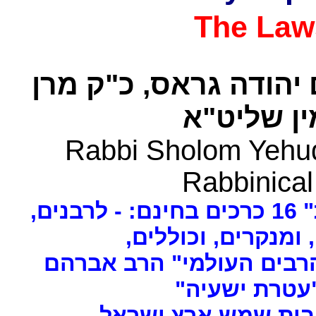
The Law
 יהודה גראס
כ"ק מרן
ן שליט"א
Rabbi Sholom Yehud
Rabbinical
ים
, ומנקרים, וכוללים
רבים העולמי" הרב אברהם
 "עטרת ישעיה
- ת שמש ארץ ישראל