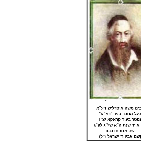
ינו משה איסרליש זיע"א
בעל מחבר ספר "רמ"א
פטר בעיר קראקא יצ"ו
 אייר שנת ה"א של"ג לפ"ג
ושם מנוחתו כבוד
(שם אביו ר' ישראל ז"ל)