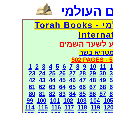
 העולמי
דפי אוצר הספרים העולמי - Torah Books
Interna
ע לשער השמים
מטריא בשר
502 PAGES -
5
1
2
3
4
5
6
7
8
9
10
11
1
23
24
25
26
27
28
29
30
3
42
43
44
45
46
47
48
49
5
61
62
63
64
65
66
67
68
6
80
81
82
83
84
85
86
87
8
99
100
101
102
103
104
10
114
115
116
117
118
119
12